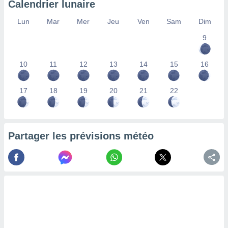
Calendrier lunaire
lisés,
des
Lun
Mar
Mer
Jeu
Ven
Sam
Dim
our
9
nner des
s
lisés,
10
11
12
13
14
15
16
la
ance des
s,
17
18
19
20
21
22
la
ance des
s,
dre les
Partager les prévisions météo
par le
ques ou
inaisons
ées
nt de
tes
,
er et
r les