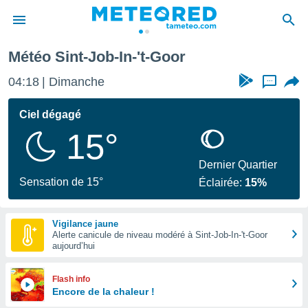
Sint-Job-In-'t-Goor
Météo Sint-Job-In-'t-Goor
e
ntialité
04:18
Dimanche
...
enu de
o.com
Ciel dégagé
o.com) a
15°
aré par
onnels
Dernier Quartier
arantir
Sensation de 15°
Éclairée:
15%
té des
ions
. Vous
Vigilance jaune
accéder
Alerte canicule de niveau modéré à Sint-Job-In-'t-Goor
e en
aujourd’hui
 les
s :
Flash info
Encore de la chaleur !
r les