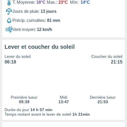
ires
T. Moyenne:
18°C
Max.:
23°C
Mín:
14°C
ons le
Jours de pluie:
13
jours
ent des
es
Précip. cumulées:
81 mm
 :
Vent moyen:
12 km/h
et/ou
 à des
ions sur
eil,
Lever et coucher du soleil
des
Lever du soleil
Coucher du soleil
limitées
06:18
21:15
nner la
, créer
ils pour
ité
lisée,
des
Première lueur
Midi
Dernière lueur
our
05:39
13:47
21:53
nner des
Durée du jour
14 h 57 min
és
Temps restant avant le lever de soleil
1h 21min
lisées,
s profils
enus