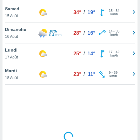
lisé en
Samedi
 de
15
-
34
34°
/
19°
km/h
15 Août
. Vous
rouver
Dimanche
30%
14
-
35
28°
/
16°
ations
0.4 mm
km/h
16 Août
re
que de
Lundi
kies
17
-
42
25°
/
14°
km/h
17 Août
r votre
ement à
ment en
Mardi
9
-
39
23°
/
11°
sur le
km/h
18 Août
res des
kies
le au
page de
te web.
MENT,
 les