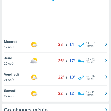
logies
e
s
tez pas
ation de
, vous
z à
à notre
Mercredi
14
-
37
28°
/
14°
km/h
19 Août
.com.
 cas,
Jeudi
16
-
42
us
26°
/
17°
km/h
20 Août
ns que
s
Vendredi
19
-
46
22°
/
13°
ires
km/h
21 Août
urer la
on sur le
Samedi
17
-
41
 seront
22°
/
12°
km/h
22 Août
, et que
ies ne
as
Graphiques météo