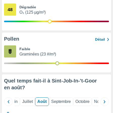
nées
Dégradée
lles sur
48
O₃ (125 µg/m³)
d'un
égitime,
vous
vous
 Pour ce
ous
Pollen
Détail
etirer
Faible
ement
Graminées (23 #/m³)
 opposer
ement
nées à
ment en
 sur «
res
» ou
Quel temps fait-il à Sint-Job-In-'t-Goor
e
en
août
?
que de
kies
ite web.
Mai
Juin
Juillet
Août
Septembre
Octobre
Novembre
t nos