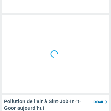
tre
ement,
enaires
s des
 des
nts
 ou des
gies
es pour
 accéder
r des
lles
ue votre
r ce site
 IP et
ifiants
es.
Pollution de l'air à Sint-Job-In-'t-
Détail
eurs
Goor aujourd'hui
traiter