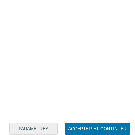
Calendrier lunaire
Lun
Mar
Mer
Jeu
Ven
Sam
Dim
10
11
12
13
14
15
16
17
18
19
20
21
22
23
PARAMÈTRES
ACCEPTER ET CONTINUER