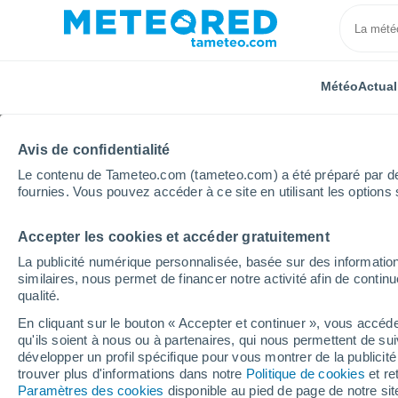
Météo
Actual
Avis de confidentialité
Le contenu de Tameteo.com (tameteo.com) a été préparé par des 
fournies. Vous pouvez accéder à ce site en utilisant les options 
Accepter les cookies et accéder gratuitement
Accueil
Belgique
Région Flamande
Flandre Ori
La publicité numérique personnalisée, basée sur des information
similaires, nous permet de financer notre activité afin de conti
Météo Sint-Blasius-Bo
qualité.
En cliquant sur le bouton « Accepter et continuer », vous accéde
08:24
Lundi
qu'ils soient à nous ou à partenaires, qui nous permettent de sui
développer un profil spécifique pour vous montrer de la publicit
trouver plus d'informations dans notre
Politique de cookies
et re
Éclaircies
Paramètres des cookies
disponible au pied de page de notre si