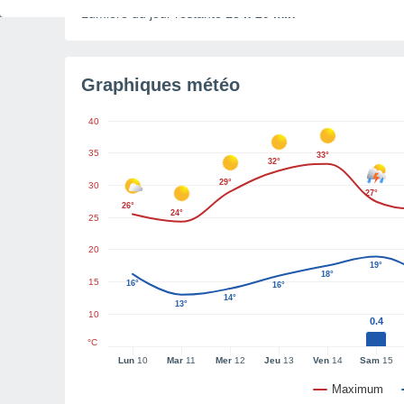
Lumière du jour restante
13 h 29 min
Graphiques météo
40
35
33°
32°
29°
30
27°
26°
24°
25
20
19°
18°
15
16°
16°
14°
13°
10
0.4
°C
Lun
10
Mar
11
Mer
12
Jeu
13
Ven
14
Sam
15
Maximum