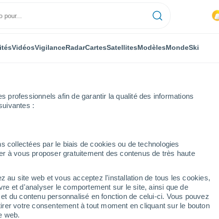
ités
Vidéos
Vigilance
Radar
Cartes
Satellites
Modèles
Monde
Ski
professionnels afin de garantir la qualité des informations
suivantes :
entale
Sint-Blasius-Boekel
s collectées par le biais de cookies ou de technologies
nuer à vous proposer gratuitement des contenus de très haute
ekel
z au site web et vous acceptez l'installation de tous les cookies,
...
vre et d'analyser le comportement sur le site, ainsi que de
é et du contenu personnalisé en fonction de celui-ci. Vous pouvez
Heure par heure
tirer votre consentement à tout moment en cliquant sur le bouton
Intervalles nuageux dans les
te web.
prochaines heures