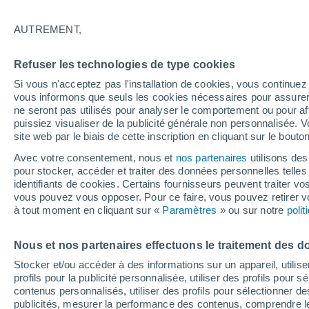
19°
AUTREMENT,
Ouest
Refuser les technologies de type cookies
Sensation de 19°
12
-
22 km
Si vous n'acceptez pas l'installation de cookies, vous continu
vous informons que seuls les cookies nécessaires pour assurer la
ne seront pas utilisés pour analyser le comportement ou pour af
puissiez visualiser de la publicité générale non personnalisée. V
Flash info
site web par le biais de cette inscription en cliquant sur le bouto
Canicule : 22 départements placés en vigilan
orange !
Avec votre consentement, nous et
nos partenaires
utilisons des
pour stocker, accéder et traiter des données personnelles telles 
Météo 1 - 7 jours
Heure par heure
Actualité
Carte
identifiants de cookies. Certains fournisseurs peuvent traiter vo
vous pouvez vous opposer. Pour ce faire, vous pouvez retirer
à tout moment en cliquant sur «
Paramètres
» ou sur notre
poli
Demain
Mercredi
Aujourd´hui
Nous et nos partenaires effectuons le traitement des d
11 Août
12 Août
10 Août
Stocker et/ou accéder à des informations sur un appareil, utilise
profils pour la publicité personnalisée, utiliser des profils pour 
contenus personnalisés, utiliser des profils pour sélectionner
publicités, mesurer la performance des contenus, comprendre le