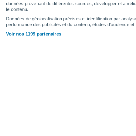
données provenant de différentes sources, développer et amélior
le contenu.
24°
/
13°
29°
/
14°
26°
/
16°
Données de géolocalisation précises et identification par analys
performance des publicités et du contenu, études d’audience e
15
-
33
km/h
13
-
26
km/h
9
17
-
37
km/h
Voir nos 1199 partenaires
Météo Sint-Blasius-Boekel aujourd´h
Éclaircies
19°
08:00
T. ressentie
19°
Éclaircies
20°
09:00
T. ressentie
20°
Éclaircies
22°
10:00
T. ressentie
24°
Éclaircies
23°
11:00
T. ressentie
25°