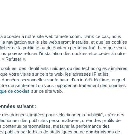
/h
ez à accéder à notre site web tameteo.com. Dans ce cas, nous
 navigation sur le site web seront installés, et que les cookies
ficher de la publicité ou du contenu personnalisé, bien que vous
ous pouvez refuser l'installation des cookies et accéder à notre
n « Refuser ».
ce
 cookies, des identifiants uniques ou des technologies similaires
que votre visite sur ce site web, les adresses IP et les
 de couverture nuageuse
Radar de pluie
Satellites
Modèles
s données personnelles sur la base d'un intérêt légitime, auquel
 votre consentement ou vous opposer au traitement des données
tique de cookies
sur ce site web.
Jeudi
Vendredi
Samedi
Dimanche
onnées suivant :
13 Août
14 Août
15 Août
16 Août
r des données limitées pour sélectionner la publicité, créer des
sélectionner des publicités personnalisées, créer des profils de
 des contenus personnalisés, mesurer la performance des
s publics par le biais de statistiques ou de combinaisons de
40%