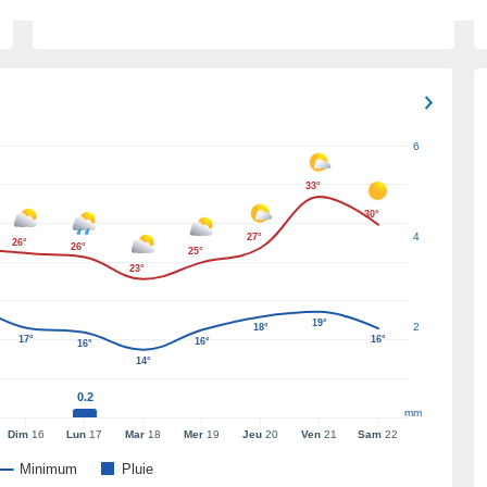
6
33°
30°
4
27°
26°
26°
25°
23°
19°
2
18°
17°
16°
16°
16°
14°
0.2
mm
Dim
16
Lun
17
Mar
18
Mer
19
Jeu
20
Ven
21
Sam
22
Minimum
Pluie