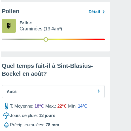
Pollen
Détail
Faible
Graminées (13 #/m³)
Quel temps fait-il à Sint-Blasius-
Boekel en
août
?
Août
T. Moyenne:
18°C
Max.:
22°C
Mín:
14°C
Jours de pluie:
13
jours
Précip. cumulées:
78 mm