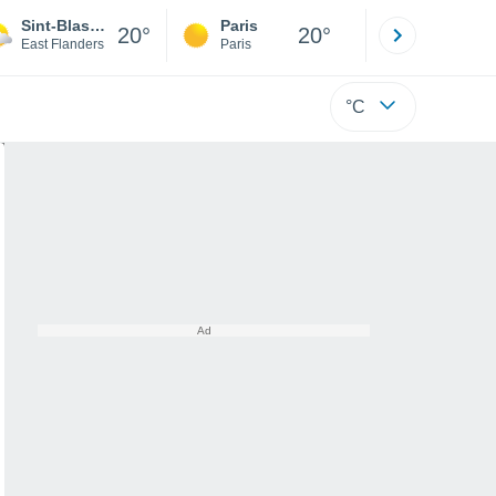
Sint-Blasius-Boekel
Paris
Montpelli
20°
20°
East Flanders
Paris
Hérault
°C