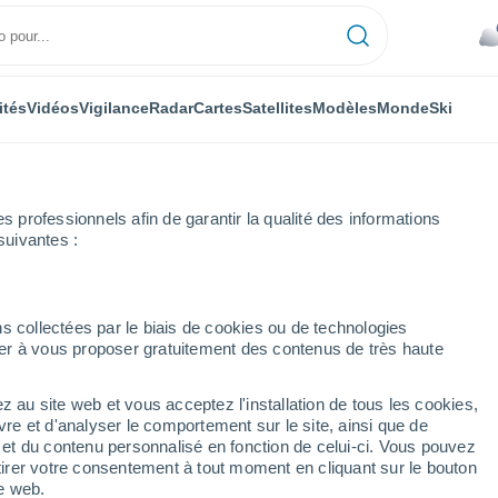
ités
Vidéos
Vigilance
Radar
Cartes
Satellites
Modèles
Monde
Ski
professionnels afin de garantir la qualité des informations
suivantes :
s collectées par le biais de cookies ou de technologies
nuer à vous proposer gratuitement des contenus de très haute
z au site web et vous acceptez l'installation de tous les cookies,
...
vre et d'analyser le comportement sur le site, ainsi que de
é et du contenu personnalisé en fonction de celui-ci. Vous pouvez
Heure par heure
tirer votre consentement à tout moment en cliquant sur le bouton
Pluie faible dans les prochaines
te web.
heures