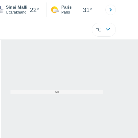
Sinai Malli
Paris
Montpelli
22°
31°
Uttarakhand
Paris
Hérault
°C