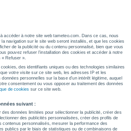
Vigilance jaune
Alerte pluie de niveau modéré à
Sinai Malli aujourd’hui
artier
6%
Les températures baissent
ez à accéder à notre site web tameteo.com. Dans ce cas, nous
Durant la journée de demain
 navigation sur le site web seront installés, et que les cookies
ficher de la publicité ou du contenu personnalisé, bien que vous
ous pouvez refuser l'installation des cookies et accéder à notre
n « Refuser ».
 cookies, des identifiants uniques ou des technologies similaires
que votre visite sur ce site web, les adresses IP et les
de pluie
Radar de pluie
Satellites
Modèles
s données personnelles sur la base d'un intérêt légitime, auquel
 votre consentement ou vous opposer au traitement des données
tique de cookies
sur ce site web.
Mardi
Mercredi
Jeudi
Vendredi
onnées suivant :
11 Août
12 Août
13 Août
14 Août
r des données limitées pour sélectionner la publicité, créer des
sélectionner des publicités personnalisées, créer des profils de
 des contenus personnalisés, mesurer la performance des
s publics par le biais de statistiques ou de combinaisons de
90%
90%
90%
90%