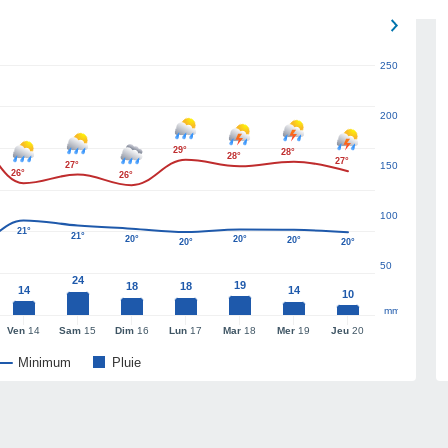
250
200
29°
28°
28°
27°
27°
150
26°
26°
100
21°
21°
20°
20°
20°
20°
20°
50
24
19
18
18
14
14
10
mm
Ven
14
Sam
15
Dim
16
Lun
17
Mar
18
Mer
19
Jeu
20
Minimum
Pluie