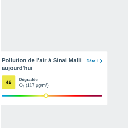
Pollution de l'air à Sinai Malli
Détail
aujourd'hui
Dégradée
46
O₃ (117 µg/m³)