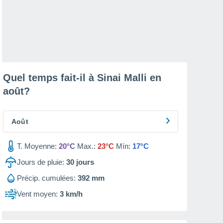
Quel temps fait-il à Sinai Malli en
août
?
Août
T. Moyenne:
20°C
Max.:
23°C
Mín:
17°C
Jours de pluie:
30
jours
Précip. cumulées:
392 mm
Vent moyen:
3 km/h