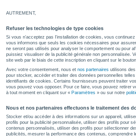
22°
AUTREMENT,
Dernier Qu
Refuser les technologies de type cookies
Éclairée:
2
Sensation de 22°
Si vous n'acceptez pas l'installation de cookies, vous continu
vous informons que seuls les cookies nécessaires pour assurer la
ne seront pas utilisés pour analyser le comportement ou pour af
puissiez visualiser de la publicité générale non personnalisée. V
Flash info
site web par le biais de cette inscription en cliquant sur le bouto
Encore de la chaleur !
Avec votre consentement, nous et
nos partenaires
utilisons des
pour stocker, accéder et traiter des données personnelles telles 
Météo 1 - 7 jours
Heure par heure
Actualité
Carte 
identifiants de cookies. Certains fournisseurs peuvent traiter vo
vous pouvez vous opposer. Pour ce faire, vous pouvez retirer
à tout moment en cliquant sur «
Paramètres
» ou sur notre
poli
Demain
Lundi
Aujourd´hui
Nous et nos partenaires effectuons le traitement des d
9 Août
10 Août
8 Août
Stocker et/ou accéder à des informations sur un appareil, utilise
profils pour la publicité personnalisée, utiliser des profils pour 
contenus personnalisés, utiliser des profils pour sélectionner
publicités, mesurer la performance des contenus, comprendre le
90%
90%
90%