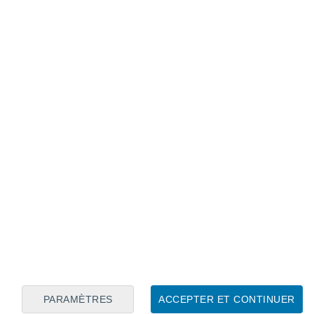
Calendrier lunaire
Lun
Mar
Mer
Jeu
Ven
Sam
Dim
8
9
10
11
12
13
14
15
16
17
18
19
20
21
PARAMÈTRES
ACCEPTER ET CONTINUER