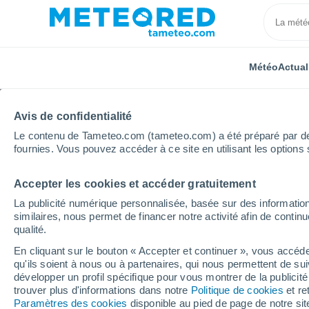
Météo
Actual
Avis de confidentialité
Le contenu de Tameteo.com (tameteo.com) a été préparé par des 
fournies. Vous pouvez accéder à ce site en utilisant les options 
Accepter les cookies et accéder gratuitement
Accueil
Inde
Uttarakhand
Sinai Malli
La publicité numérique personnalisée, basée sur des information
similaires, nous permet de financer notre activité afin de conti
Météo Sinai Malli
qualité.
En cliquant sur le bouton « Accepter et continuer », vous accéde
21:29
Samedi
qu'ils soient à nous ou à partenaires, qui nous permettent de sui
développer un profil spécifique pour vous montrer de la publicit
trouver plus d'informations dans notre
Politique de cookies
et re
Ciel variable
Paramètres des cookies
disponible au pied de page de notre si