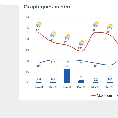
Graphiques météo
40
35
33°
33°
32°
30
29°
27°
25°
25
20
21°
21°
20°
54
19°
19°
18°
15
11
5.4
5.2
2.6
2.2
°C
Sam
8
Dim
9
Lun
10
Mar
11
Mer
12
Jeu
13
Maximum