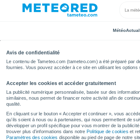
Météo
Actual
Avis de confidentialité
Le contenu de Tameteo.com (tameteo.com) a été préparé par des 
fournies. Vous pouvez accéder à ce site en utilisant les options 
Accepter les cookies et accéder gratuitement
Accueil
Royaume-Uni
Midlands de l'Est
Silvers
La publicité numérique personnalisée, basée sur des information
similaires, nous permet de financer notre activité afin de conti
Météo Silverstone
qualité.
En cliquant sur le bouton « Accepter et continuer », vous accéde
00:58
Samedi
qu'ils soient à nous ou à partenaires, qui nous permettent de sui
développer un profil spécifique pour vous montrer de la publicit
trouver plus d'informations dans notre
Politique de cookies
et re
Ciel dégagé
Paramètres des cookies
disponible au pied de page de notre si