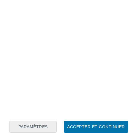
Calendrier lunaire
Lun
Mar
Mer
Jeu
Ven
Sam
Dim
8
9
10
11
12
13
14
15
16
PARAMÈTRES
ACCEPTER ET CONTINUER