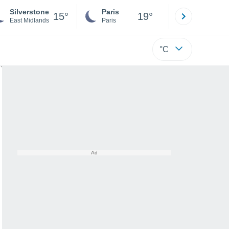
Silverstone
Paris
Montpelli
15°
19°
East Midlands
Paris
Hérault
°C