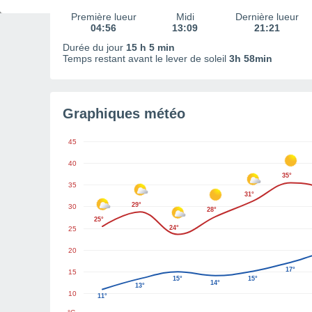
Première lueur
Midi
Dernière lueur
04:56
13:09
21:21
Durée du jour
15 h 5 min
Temps restant avant le lever de soleil
3h 58min
Graphiques météo
45
40
35°
35
31°
29°
30
28°
25°
24°
25
20
17°
15
15°
15°
14°
13°
10
11°