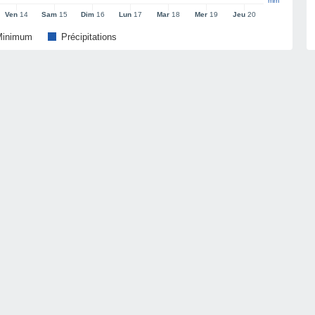
mm
Ven
14
Sam
15
Dim
16
Lun
17
Mar
18
Mer
19
Jeu
20
Minimum
Précipitations