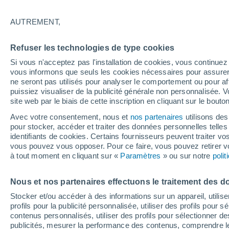
15°
AUTREMENT,
Dernier Qu
Refuser les technologies de type cookies
Éclairée:
2
Sensation de 15°
Si vous n'acceptez pas l'installation de cookies, vous continu
vous informons que seuls les cookies nécessaires pour assurer la
ne seront pas utilisés pour analyser le comportement ou pour af
puissiez visualiser de la publicité générale non personnalisée. V
Actualité
site web par le biais de cette inscription en cliquant sur le bouto
Le réchauffement climatique modifie le goût 
nos aliments
Avec votre consentement, nous et
nos partenaires
utilisons des
pour stocker, accéder et traiter des données personnelles telles 
Météo 1 - 7 jours
Heure par heure
Actualité
Carte
identifiants de cookies. Certains fournisseurs peuvent traiter vo
vous pouvez vous opposer. Pour ce faire, vous pouvez retirer
à tout moment en cliquant sur «
Paramètres
» ou sur notre
poli
Demain
Lundi
Aujourd´hui
Nous et nos partenaires effectuons le traitement des d
9 Août
10 Août
8 Août
Stocker et/ou accéder à des informations sur un appareil, utilise
profils pour la publicité personnalisée, utiliser des profils pour 
contenus personnalisés, utiliser des profils pour sélectionner
publicités, mesurer la performance des contenus, comprendre le