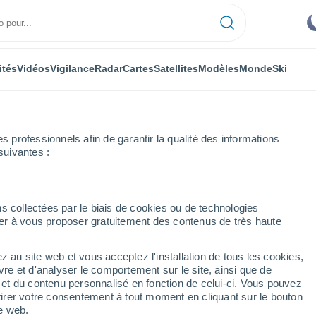
ités
Vidéos
Vigilance
Radar
Cartes
Satellites
Modèles
Monde
Ski
professionnels afin de garantir la qualité des informations
suivantes :
tone
s collectées par le biais de cookies ou de technologies
nuer à vous proposer gratuitement des contenus de très haute
z au site web et vous acceptez l'installation de tous les cookies,
...
vre et d'analyser le comportement sur le site, ainsi que de
é et du contenu personnalisé en fonction de celui-ci. Vous pouvez
Heure par heure
tirer votre consentement à tout moment en cliquant sur le bouton
Intervalles nuageux dans les
te web.
prochaines heures