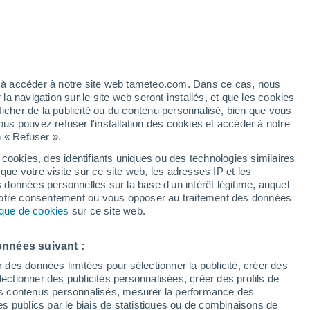
artier
4%
ez à accéder à notre site web tameteo.com. Dans ce cas, nous
 navigation sur le site web seront installés, et que les cookies
ficher de la publicité ou du contenu personnalisé, bien que vous
ous pouvez refuser l'installation des cookies et accéder à notre
n « Refuser ».
de
 cookies, des identifiants uniques ou des technologies similaires
que votre visite sur ce site web, les adresses IP et les
 de couverture nuageuse
Radar de pluie
Satellites
Modèles
s données personnelles sur la base d'un intérêt légitime, auquel
 votre consentement ou vous opposer au traitement des données
tique de cookies
sur ce site web.
Mardi
Mercredi
Jeudi
Vendredi
onnées suivant :
11 Août
12 Août
13 Août
14 Août
r des données limitées pour sélectionner la publicité, créer des
sélectionner des publicités personnalisées, créer des profils de
 des contenus personnalisés, mesurer la performance des
s publics par le biais de statistiques ou de combinaisons de