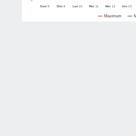
°C
Sam
8
Dim
9
Lun
10
Mar
11
Mer
12
Jeu
13
Maximum