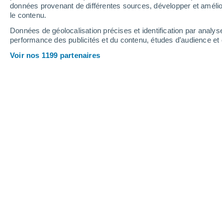
données provenant de différentes sources, développer et amélior
le contenu.
29°
/
13°
24°
/
15°
25°
/
11°
Données de géolocalisation précises et identification par analys
performance des publicités et du contenu, études d’audience e
19
-
39
km/h
12
-
29
km/h
18
15
-
32
km/h
Voir nos 1199 partenaires
Météo Silverstone aujourd´hui
, 8 aoû
Ciel dégagé
15°
01:00
T. ressentie
15°
Ciel dégagé
14°
02:00
T. ressentie
14°
Ciel dégagé
13°
03:00
T. ressentie
13°
Éclaircies
12°
05:00
T. ressentie
12°