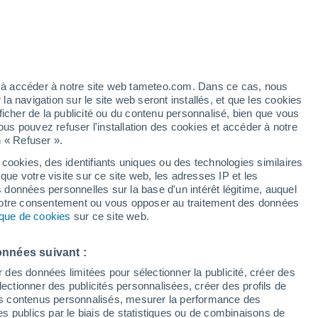
heures
ez à accéder à notre site web tameteo.com. Dans ce cas, nous
 navigation sur le site web seront installés, et que les cookies
ficher de la publicité ou du contenu personnalisé, bien que vous
ous pouvez refuser l'installation des cookies et accéder à notre
n « Refuser ».
 cookies, des identifiants uniques ou des technologies similaires
que votre visite sur ce site web, les adresses IP et les
Actualité
Carte de pluie
Satellites
Modèles
s données personnelles sur la base d'un intérêt légitime, auquel
 votre consentement ou vous opposer au traitement des données
tique de cookies
sur ce site web.
Lundi
Mardi
Mercredi
Jeudi
onnées suivant :
10 Août
11 Août
12 Août
13 Août
r des données limitées pour sélectionner la publicité, créer des
sélectionner des publicités personnalisées, créer des profils de
 des contenus personnalisés, mesurer la performance des
s publics par le biais de statistiques ou de combinaisons de
90%
90%
90%
90%