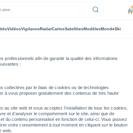
ités
Vidéos
Vigilance
Radar
Cartes
Satellites
Modèles
Monde
Ski
professionnels afin de garantir la qualité des informations
suivantes :
s collectées par le biais de cookies ou de technologies
nuer à vous proposer gratuitement des contenus de très haute
z au site web et vous acceptez l'installation de tous les cookies,
...
vre et d'analyser le comportement sur le site, ainsi que de
Heure par heure
é et du contenu personnalisé en fonction de celui-ci. Vous pouvez
Pluie avec particules de
tirer votre consentement à tout moment en cliquant sur le bouton
poussière dans les prochaines
te web.