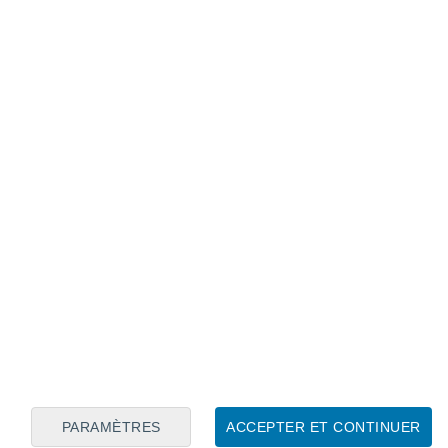
Calendrier lunaire
Lun
Mar
Mer
Jeu
Ven
Sam
Dim
7
8
9
10
11
12
13
14
15
16
17
18
19
20
PARAMÈTRES
ACCEPTER ET CONTINUER