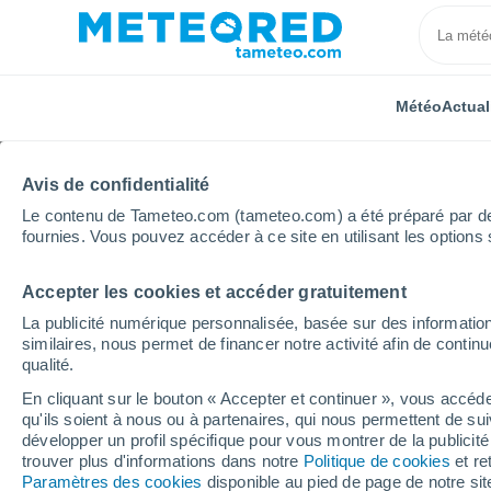
Météo
Actual
Avis de confidentialité
Le contenu de Tameteo.com (tameteo.com) a été préparé par des 
fournies. Vous pouvez accéder à ce site en utilisant les options 
Accepter les cookies et accéder gratuitement
Accueil
Inde
Maharashtra
Siddheshwar Kh
La publicité numérique personnalisée, basée sur des information
similaires, nous permet de financer notre activité afin de conti
Météo Siddheshwar Kh
qualité.
En cliquant sur le bouton « Accepter et continuer », vous accéde
11:29
Vendredi
qu'ils soient à nous ou à partenaires, qui nous permettent de sui
développer un profil spécifique pour vous montrer de la publicit
trouver plus d'informations dans notre
Politique de cookies
et re
Pluie avec particules de poussière
Paramètres des cookies
disponible au pied de page de notre si