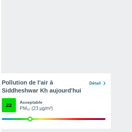
Pollution de l'air à
Détail
Siddheshwar Kh aujourd'hui
Acceptable
22
PM₁₀ (23 µg/m³)