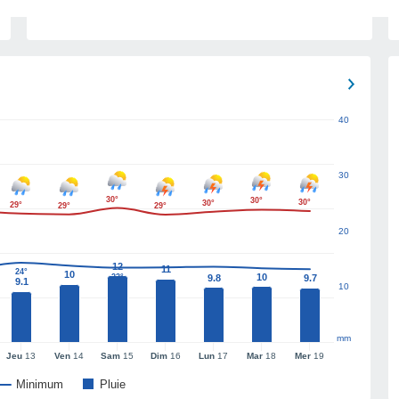
40
30
30°
30°
30°
30°
29°
29°
29°
20
12
11
24°
10
10
23°
9.8
9.7
9.1
10
mm
Jeu
13
Ven
14
Sam
15
Dim
16
Lun
17
Mar
18
Mer
19
Minimum
Pluie