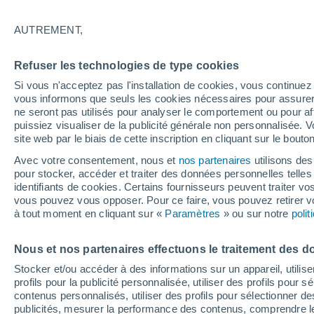
29°
AUTREMENT,
90%
Refuser les technologies de type cookies
Sensation de 34°
0.2 mm
Si vous n'acceptez pas l'installation de cookies, vous continu
vous informons que seuls les cookies nécessaires pour assurer la
ne seront pas utilisés pour analyser le comportement ou pour af
puissiez visualiser de la publicité générale non personnalisée. V
Flash info
site web par le biais de cette inscription en cliquant sur le bouto
Une nouvelle canicule attendue la semaine
prochaine en France !
Avec votre consentement, nous et
nos partenaires
utilisons des
pour stocker, accéder et traiter des données personnelles telles 
Météo 1 - 7 jours
Heure par heure
Radar de pluie
identifiants de cookies. Certains fournisseurs peuvent traiter vo
vous pouvez vous opposer. Pour ce faire, vous pouvez retirer
à tout moment en cliquant sur «
Paramètres
» ou sur notre
poli
Demain
Dimanche
Aujourd´hui
Nous et nos partenaires effectuons le traitement des d
8 Août
9 Août
7 Août
Stocker et/ou accéder à des informations sur un appareil, utilise
profils pour la publicité personnalisée, utiliser des profils pour 
contenus personnalisés, utiliser des profils pour sélectionner
publicités, mesurer la performance des contenus, comprendre le
90%
90%
90%