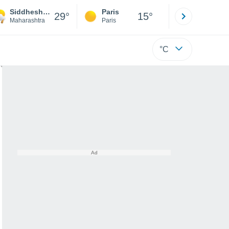
Siddheshwar Kh
Paris
Montpelli
29°
15°
Maharashtra
Paris
Hérault
°C