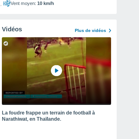
Vent moyen:
10 km/h
Vidéos
Plus de vidéos
La foudre frappe un terrain de football à
Narathiwat, en Thaïlande.