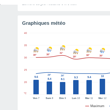
Lumière du jour restante
8 h 3 min
Graphiques météo
40
35
31°
30°
30°
30°
30°
29°
30
25
24°
24°
10
9.6
9.4
9.3
8.4
8.1
20
°C
Ven
7
Sam
8
Dim
9
Lun
10
Mar
11
Mer
12
Maximum