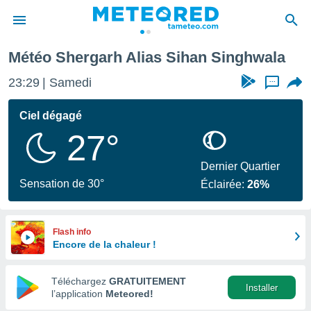
Météo Shergarh Alias Sihan Singhwala
e
ntialité
23:29
Samedi
...
enu de
o.com
Ciel dégagé
o.com) a
27°
aré par
onnels
Dernier Quartier
arantir
Sensation de 30°
Éclairée:
26%
té des
ions
. Vous
accéder
Flash info
e en
Encore de la chaleur !
 les
Téléchargez
GRATUITEMENT
s :
Installer
l’application
Meteored!
r les