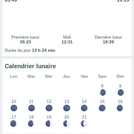
ires
ons le
ent des
es
 :
et/ou
 à des
Première lueur
Midi
Dernière lueur
05:23
12:31
19:39
ions sur
eil,
Durée du jour
13 h 24 min
des
limitées
Calendrier lunaire
nner la
Lun
Mar
Mer
Jeu
Ven
Sam
Dim
, créer
ils pour
8
9
ité
lisée,
des
10
11
12
13
14
15
16
our
nner des
és
17
18
19
20
21
lisées,
s profils
enus