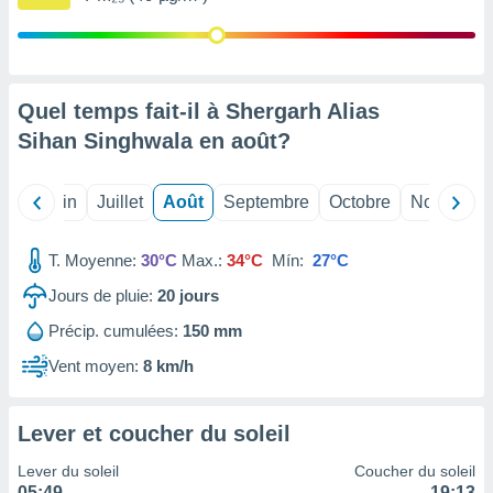
nées
lles sur
d'un
égitime,
vous
Quel temps fait-il à Shergarh Alias
vous
Sihan Singhwala en
août
?
 Pour ce
ous
etirer
Mai
Juin
Juillet
Août
Septembre
Octobre
Novembre
ement
 opposer
T. Moyenne:
30°C
Max.:
34°C
Mín:
27°C
ement
nées à
Jours de pluie:
20
jours
ment en
 sur «
Précip. cumulées:
150 mm
res
» ou
Vent moyen:
8 km/h
e
que de
kies
Lever et coucher du soleil
ite web.
Lever du soleil
Coucher du soleil
t nos
05:49
19:13