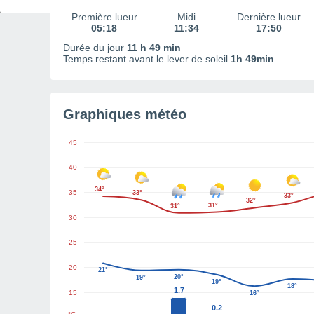
Première lueur
Midi
Dernière lueur
05:18
11:34
17:50
Durée du jour
11 h 49 min
Temps restant avant le lever de soleil
1h 49min
Graphiques météo
45
40
34°
35
33°
33°
32°
31°
31°
30
25
20
21°
20°
19°
19°
18°
1.7
15
16°
0.2