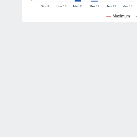
°C
Dim
9
Lun
10
Mar
11
Mer
12
Jeu
13
Ven
14
Maximum