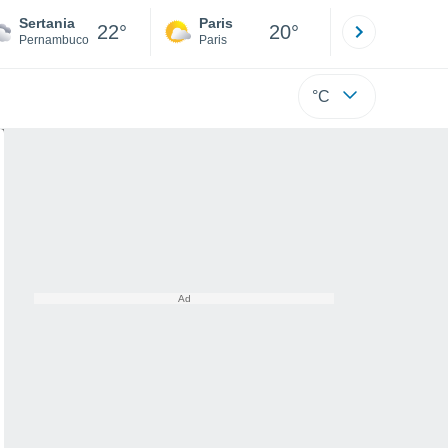
Sertania
Paris
Montpelli
22°
20°
Pernambuco
Paris
Hérault
°C