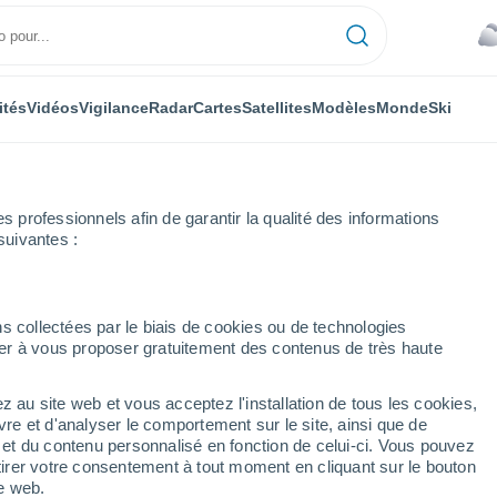
ités
Vidéos
Vigilance
Radar
Cartes
Satellites
Modèles
Monde
Ski
professionnels afin de garantir la qualité des informations
suivantes :
s collectées par le biais de cookies ou de technologies
nuer à vous proposer gratuitement des contenus de très haute
z au site web et vous acceptez l'installation de tous les cookies,
...
vre et d'analyser le comportement sur le site, ainsi que de
é et du contenu personnalisé en fonction de celui-ci. Vous pouvez
Heure par heure
tirer votre consentement à tout moment en cliquant sur le bouton
Ciel couvert dans les prochaines
te web.
heures