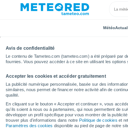
Météo
Actual
Avis de confidentialité
Le contenu de Tameteo.com (tameteo.com) a été préparé par des 
fournies. Vous pouvez accéder à ce site en utilisant les options 
Accepter les cookies et accéder gratuitement
Accueil
Brésil
Pernambouc
Sertania
La publicité numérique personnalisée, basée sur des information
similaires, nous permet de financer notre activité afin de conti
Météo Sertania - PE
qualité.
En cliquant sur le bouton « Accepter et continuer », vous accéde
03:29
Dimanche
qu'ils soient à nous ou à partenaires, qui nous permettent de sui
développer un profil spécifique pour vous montrer de la publicit
trouver plus d'informations dans notre
Politique de cookies
et re
Couvert
Paramètres des cookies
disponible au pied de page de notre si