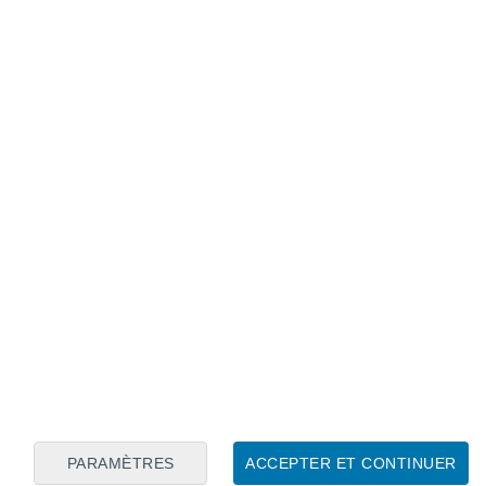
Calendrier lunaire
Lun
Mar
Mer
Jeu
Ven
Sam
Dim
9
10
11
12
13
14
15
16
PARAMÈTRES
ACCEPTER ET CONTINUER