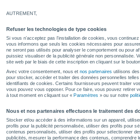
21°
AUTREMENT,
Dernier Qu
Refuser les technologies de type cookies
Éclairée:
1
Sensation de 21°
Si vous n'acceptez pas l'installation de cookies, vous continu
vous informons que seuls les cookies nécessaires pour assurer la
ne seront pas utilisés pour analyser le comportement ou pour af
puissiez visualiser de la publicité générale non personnalisée. V
Flash info
site web par le biais de cette inscription en cliquant sur le bouto
Encore de la chaleur !
Avec votre consentement, nous et
nos partenaires
utilisons des
pour stocker, accéder et traiter des données personnelles telles 
Météo 1 - 7 jours
Heure par heure
Actualité
Carte 
identifiants de cookies. Certains fournisseurs peuvent traiter vo
vous pouvez vous opposer. Pour ce faire, vous pouvez retirer
à tout moment en cliquant sur «
Paramètres
» ou sur notre
poli
Demain
Mardi
M
Aujourd´hui
Nous et nos partenaires effectuons le traitement des d
10 Août
11 Août
9 Août
Stocker et/ou accéder à des informations sur un appareil, utilise
profils pour la publicité personnalisée, utiliser des profils pour 
contenus personnalisés, utiliser des profils pour sélectionner
publicités, mesurer la performance des contenus, comprendre le
70%