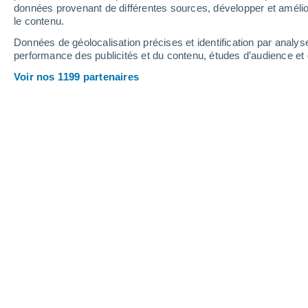
1.7 mm
données provenant de différentes sources, développer et amélior
le contenu.
33°
/
19°
31°
/
20°
34°
/
21°
Données de géolocalisation précises et identification par analys
performance des publicités et du contenu, études d’audience e
19
-
37
km/h
22
-
41
km/h
21
20
-
37
km/h
Voir nos 1199 partenaires
Météo Sertania - PE aujourd´hui
, 9 ao
Couvert
21°
03:00
T. ressentie
21°
Couvert
22°
04:00
T. ressentie
22°
Couvert
22°
05:00
T. ressentie
22°
Éclaircies
22°
06:00
T. ressentie
22°