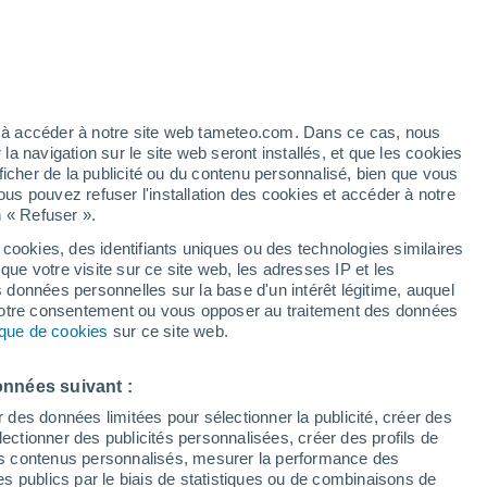
artier
3%
ez à accéder à notre site web tameteo.com. Dans ce cas, nous
 navigation sur le site web seront installés, et que les cookies
ficher de la publicité ou du contenu personnalisé, bien que vous
ous pouvez refuser l'installation des cookies et accéder à notre
n « Refuser ».
 cookies, des identifiants uniques ou des technologies similaires
que votre visite sur ce site web, les adresses IP et les
de pluie
Radar de pluie
Satellites
Modèles
s données personnelles sur la base d'un intérêt légitime, auquel
 votre consentement ou vous opposer au traitement des données
tique de cookies
sur ce site web.
ercredi
Jeudi
Vendredi
Samedi
onnées suivant :
12 Août
13 Août
14 Août
15 Août
r des données limitées pour sélectionner la publicité, créer des
sélectionner des publicités personnalisées, créer des profils de
 des contenus personnalisés, mesurer la performance des
s publics par le biais de statistiques ou de combinaisons de
50%