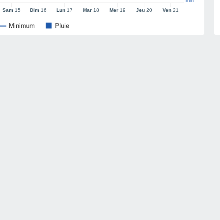
mm
Sam
15
Dim
16
Lun
17
Mar
18
Mer
19
Jeu
20
Ven
21
Minimum
Pluie