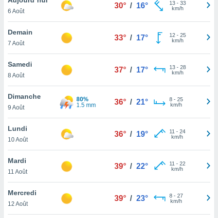
n «
13
-
33
30°
/
16°
km/h
6 Août
 et
r »,
cédez au
Demain
12
-
25
33°
/
17°
 et vous
km/h
7 Août
z
ation de
Samedi
13
-
28
37°
/
17°
km/h
8 Août
qu'ils
 nous ou
aires,
Dimanche
80%
8
-
25
36°
/
21°
1.5 mm
km/h
9 Août
nt de
t
Lundi
11
-
24
er le
36°
/
19°
km/h
10 Août
ement
te, ainsi
Mardi
11
-
22
39°
/
22°
km/h
per un
11 Août
écifique
us
Mercredi
8
-
27
de la
39°
/
23°
km/h
12 Août
 et du