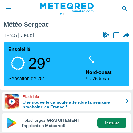
Météo Sergeac
e
ntialité
18:45
Jeudi
...
enu de
o.com
Ensoleillé
o.com) a
29°
aré par
onnels
Nord-ouest
arantir
Sensation de 28°
9
26 km/h
té des
ions
. Vous
Flash info
accéder
Une nouvelle canicule attendue la semaine
e en
prochaine en France !
 les
Téléchargez
GRATUITEMENT
s :
Installer
l’application
Meteored!
r les