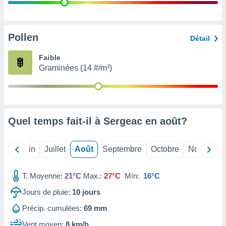
nées
lles sur
d'un
égitime,
Pollen
Détail
vous
vous
Faible
 Pour ce
Graminées (14 #/m³)
ous
etirer
ement
 opposer
Quel temps fait-il à Sergeac en
août
?
ement
nées à
ment en
Mai
Juin
Juillet
Août
Septembre
Octobre
Novembre
 sur «
res
» ou
e
T. Moyenne:
21°C
Max.:
27°C
Mín:
16°C
que de
kies
Jours de pluie:
10
jours
ite web.
Précip. cumulées:
69 mm
t nos
Vent moyen:
8 km/h