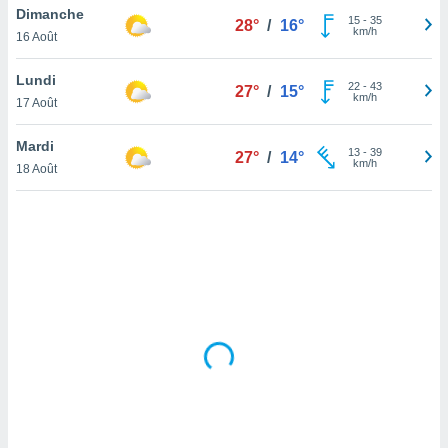
Dimanche
lisé en
15
-
35
28°
/
16°
km/h
 de
16 Août
. Vous
rouver
Lundi
22
-
43
27°
/
15°
km/h
17 Août
ations
re
Mardi
que de
13
-
39
27°
/
14°
km/h
kies
18 Août
r votre
ement à
ment en
sur le
res des
kies
le au
page de
te web.
MENT,
 les