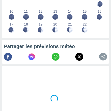
lisés,
des
10
11
12
13
14
15
16
our
nner des
s
17
18
19
20
21
22
lisés,
la
ance des
s,
Partager les prévisions météo
la
ance des
s,
dre les
par le
ques ou
inaisons
ées
nt de
tes
,
er et
r les