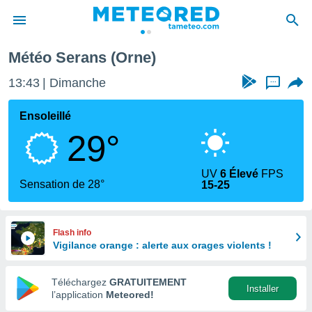
Météo Serans (Orne)
e
ntialité
13:43
Dimanche
...
enu de
o.com
Ensoleillé
o.com) a
29°
aré par
onnels
UV
6 Élevé
FPS
arantir
Sensation de 28°
15-25
té des
ions
. Vous
accéder
Flash info
e en
Vigilance orange : alerte aux orages violents !
 les
Téléchargez
GRATUITEMENT
s :
Installer
l’application
Meteored!
r les