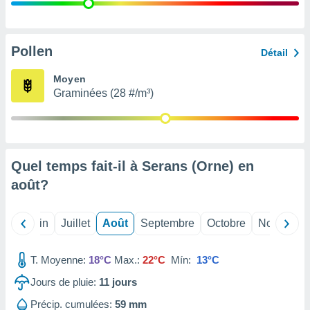
nées
lles sur
d'un
égitime,
Pollen
Détail
vous
vous
Moyen
 Pour ce
Graminées (28 #/m³)
ous
etirer
ement
 opposer
Quel temps fait-il à Serans (Orne) en
ement
nées à
août
?
ment en
 sur «
res
» ou
Mai
Juin
Juillet
Août
Septembre
Octobre
Novembre
e
que de
kies
T. Moyenne:
18°C
Max.:
22°C
Mín:
13°C
ite web.
Jours de pluie:
11
jours
t nos
Précip. cumulées:
59 mm