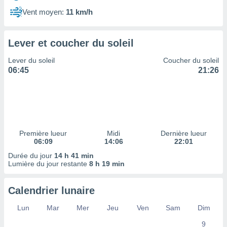
ires
ons le
Vent moyen:
11 km/h
ent des
es
 :
Lever et coucher du soleil
et/ou
Lever du soleil
Coucher du soleil
 à des
06:45
21:26
ions sur
eil,
des
limitées
nner la
, créer
Première lueur
Midi
Dernière lueur
ils pour
06:09
14:06
22:01
ité
Durée du jour
14 h 41 min
lisée,
Lumière du jour restante
8 h 19 min
des
our
nner des
Calendrier lunaire
és
lisées,
Lun
Mar
Mer
Jeu
Ven
Sam
Dim
s profils
9
enus