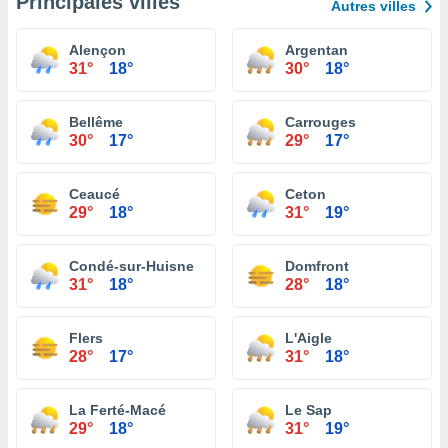
Principales villes
Autres villes
Alençon
Argentan
31°
18°
30°
18°
Bellême
Carrouges
30°
17°
29°
17°
Ceaucé
Ceton
29°
18°
31°
19°
Condé-sur-Huisne
Domfront
31°
18°
28°
18°
Flers
L'Aigle
28°
17°
31°
18°
La Ferté-Macé
Le Sap
29°
18°
31°
19°