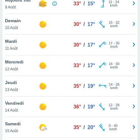
n «
11
-
24
33°
/
15°
km/h
9 Août
 et
r »,
cédez au
Demain
15
-
32
30°
/
17°
 et vous
km/h
10 Août
z
ation de
Mardi
17
-
30
30°
/
17°
km/h
11 Août
qu'ils
 nous ou
aires,
Mercredi
16
-
30
33°
/
17°
km/h
12 Août
nt de
t
Jeudi
14
-
26
er le
35°
/
19°
km/h
13 Août
ement
te, ainsi
Vendredi
12
-
28
36°
/
19°
km/h
per un
14 Août
écifique
us
Samedi
9
-
40
de la
35°
/
20°
km/h
15 Août
 et du