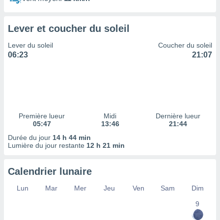
ires
ons le
ent des
Lever et coucher du soleil
es
 :
Lever du soleil
Coucher du soleil
et/ou
06:23
21:07
 à des
ions sur
eil,
des
limitées
Première lueur
Midi
Dernière lueur
nner la
05:47
13:46
21:44
, créer
ils pour
Durée du jour
14 h 44 min
ité
Lumière du jour restante
12 h 21 min
lisée,
des
Calendrier lunaire
our
nner des
Lun
Mar
Mer
Jeu
Ven
Sam
Dim
és
lisées,
9
s profils
enus