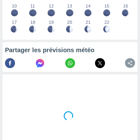
lisés,
10
11
12
13
14
15
16
des
our
17
18
19
20
21
22
nner des
s
lisés,
la
ance des
Partager les prévisions météo
s,
la
ance des
s,
dre les
par le
ques ou
inaisons
ées
nt de
tes
,
er et
r les