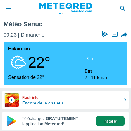
Météo Senuc
e
ntialité
09:23
Dimanche
...
enu de
o.com
Éclaircies
o.com) a
22°
aré par
onnels
Est
arantir
Sensation de 22°
2
11 km/h
té des
ions
. Vous
accéder
Flash info
e en
Encore de la chaleur !
 les
Téléchargez
GRATUITEMENT
s :
Installer
l’application
Meteored!
r les