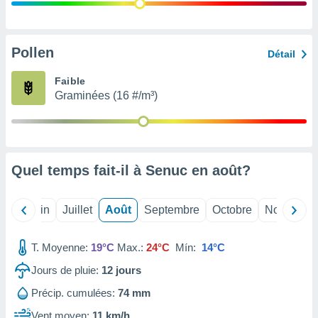
nées
lles sur
d'un
égitime,
Pollen
Détail
vous
vous
Faible
 Pour ce
Graminées (16 #/m³)
ous
etirer
ement
 opposer
Quel temps fait-il à Senuc en
août
?
ement
nées à
ment en
Mai
Juin
Juillet
Août
Septembre
Octobre
Novembre
 sur «
res
» ou
e
T. Moyenne:
19°C
Max.:
24°C
Mín:
14°C
que de
kies
Jours de pluie:
12
jours
ite web.
Précip. cumulées:
74 mm
t nos
Vent moyen:
11 km/h