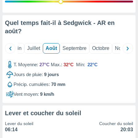
nées
lles sur
d'un
égitime,
Quel temps fait-il à Sedgwick - AR en
vous
août
?
vous
 Pour ce
ous
Mai
Juin
Juillet
Août
Septembre
Octobre
Novembre
etirer
ement
T. Moyenne:
27°C
Max.:
32°C
Mín:
22°C
 opposer
ement
Jours de pluie:
9
jours
nées à
Précip. cumulées:
70 mm
ment en
 sur «
Vent moyen:
9 km/h
res
» ou
e
que de
Lever et coucher du soleil
kies
ite web.
Lever du soleil
Coucher du soleil
06:14
20:03
t nos