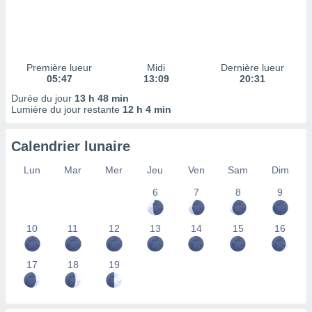
ires
ons le
ent des
es
 :
Première lueur
Midi
Dernière lueur
et/ou
05:47
13:09
20:31
 à des
Durée du jour
13 h 48 min
ions sur
Lumière du jour restante
12 h 4 min
eil,
des
limitées
Calendrier lunaire
nner la
Lun
Mar
Mer
Jeu
Ven
Sam
Dim
, créer
ils pour
6
7
8
9
ité
lisée,
10
11
12
13
14
15
16
des
our
nner des
17
18
19
és
lisées,
s profils
enus