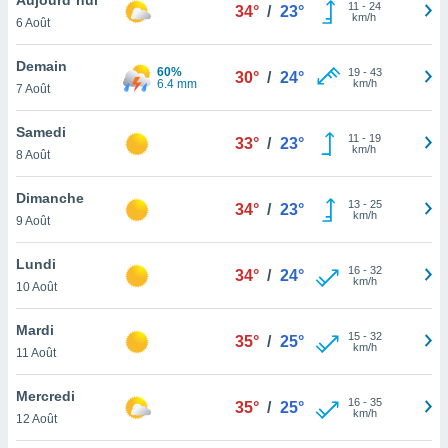
n «
11
-
24
34°
/
23°
km/h
6 Août
 et
r »,
cédez au
Demain
60%
19
-
43
30°
/
24°
 et vous
6.4 mm
km/h
7 Août
z
ation de
Samedi
11
-
19
33°
/
23°
km/h
8 Août
qu'ils
 nous ou
aires,
Dimanche
13
-
25
34°
/
23°
km/h
9 Août
nt de
t
Lundi
16
-
32
er le
34°
/
24°
km/h
10 Août
ement
te, ainsi
Mardi
15
-
32
35°
/
25°
km/h
per un
11 Août
écifique
us
Mercredi
16
-
35
de la
35°
/
25°
km/h
12 Août
 et du