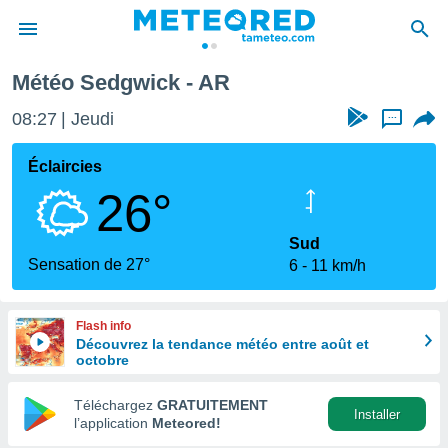
Météo Sedgwick - AR
e
ntialité
08:27
Jeudi
...
enu de
o.com
Éclaircies
o.com) a
26°
aré par
onnels
Sud
arantir
Sensation de 27°
6
11 km/h
té des
ions
. Vous
Flash info
accéder
Découvrez la tendance météo entre août et
e en
octobre
 les
Téléchargez
GRATUITEMENT
s :
Installer
l’application
Meteored!
r les