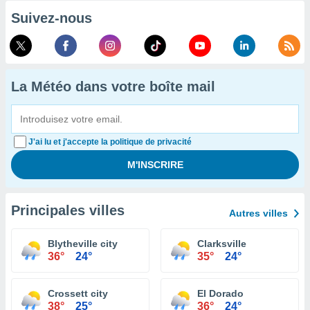
Suivez-nous
La Météo dans votre boîte mail
J'ai lu et j'accepte la politique de privacité
Principales villes
Autres villes
Blytheville city
Clarksville
36°
24°
35°
24°
Crossett city
El Dorado
38°
25°
36°
24°