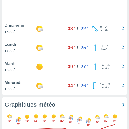
logies
e
s
Dimanche
tez pas
8
-
20
33°
/
22°
km/h
ation de
16 Août
, vous
z à
Lundi
11
-
21
36°
/
25°
à notre
km/h
17 Août
.com.
Mardi
 cas,
14
-
26
39°
/
27°
km/h
us
18 Août
ns que
s
Mercredi
14
-
33
34°
/
26°
km/h
19 Août
ires
urer la
on sur le
Graphiques météo
 seront
, et que
ies ne
34°
34°
34°
35°
35°
36°
39°
33°
32°
33°
as
31°
30°
29°