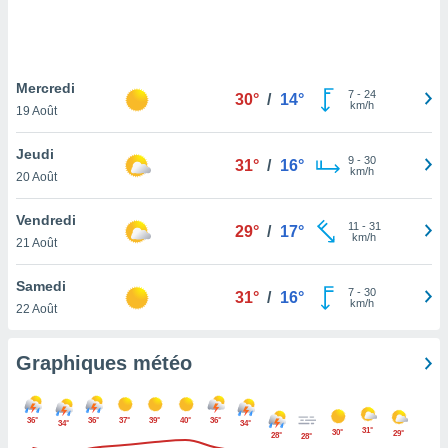
logies
e
s
Mercredi
tez pas
7
-
24
30°
/
14°
km/h
ation de
19 Août
, vous
z à
Jeudi
9
-
30
31°
/
16°
à notre
km/h
20 Août
.com.
Vendredi
 cas,
11
-
31
29°
/
17°
km/h
us
21 Août
ns que
s
Samedi
7
-
30
31°
/
16°
km/h
22 Août
ires
urer la
on sur le
Graphiques météo
 seront
, et que
ies ne
36°
36°
37°
39°
40°
36°
34°
34°
as
31°
30°
29°
28°
28°