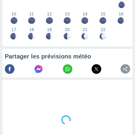
lisés,
des
10
11
12
13
14
15
16
our
nner des
s
17
18
19
20
21
22
lisés,
la
ance des
s,
Partager les prévisions météo
la
ance des
s,
dre les
par le
ques ou
inaisons
ées
nt de
tes
,
er et
r les