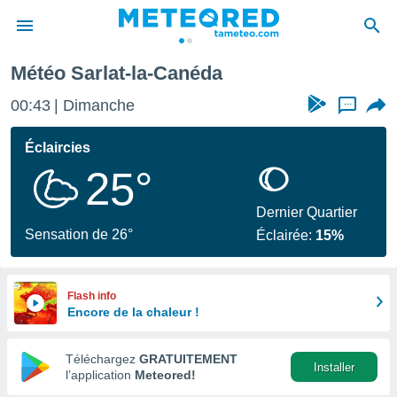
Météo Sarlat-la-Canéda
e
ntialité
00:43
Dimanche
...
enu de
o.com
Éclaircies
o.com) a
25°
aré par
onnels
Dernier Quartier
arantir
Sensation de 26°
Éclairée:
15%
té des
ions
. Vous
accéder
Flash info
e en
Encore de la chaleur !
 les
Téléchargez
GRATUITEMENT
s :
Installer
l’application
Meteored!
r les