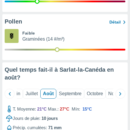
nées
lles sur
d'un
égitime,
Pollen
Détail
vous
vous
Faible
 Pour ce
Graminées (14 #/m³)
ous
etirer
ement
 opposer
Quel temps fait-il à Sarlat-la-Canéda en
ement
nées à
août
?
ment en
 sur «
res
» ou
Mai
Juin
Juillet
Août
Septembre
Octobre
Novembre
e
que de
kies
T. Moyenne:
21°C
Max.:
27°C
Mín:
15°C
ite web.
Jours de pluie:
10
jours
t nos
Précip. cumulées:
71 mm