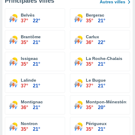
Principales villes
Autres villes
Belvès
Bergerac
37°
22°
35°
21°
Brantôme
Carlux
35°
21°
36°
22°
Issigeac
La Roche-Chalais
35°
21°
35°
21°
Lalinde
Le Bugue
37°
21°
37°
21°
Montignac
Montpon-Ménestérol
36°
21°
35°
20°
Nontron
Périgueux
35°
21°
35°
21°