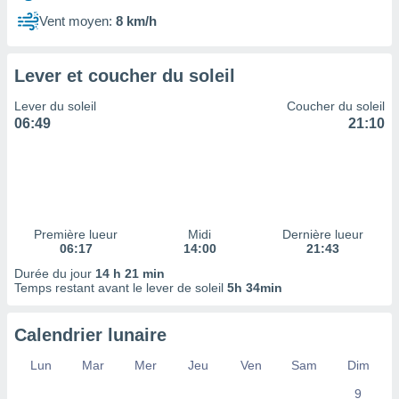
ires
ons le
Vent moyen:
8 km/h
ent des
es
 :
Lever et coucher du soleil
et/ou
Lever du soleil
Coucher du soleil
 à des
06:49
21:10
ions sur
eil,
des
limitées
nner la
, créer
Première lueur
Midi
Dernière lueur
ils pour
06:17
14:00
21:43
ité
Durée du jour
14 h 21 min
lisée,
Temps restant avant le lever de soleil
5h 34min
des
our
nner des
Calendrier lunaire
és
lisées,
Lun
Mar
Mer
Jeu
Ven
Sam
Dim
s profils
9
enus