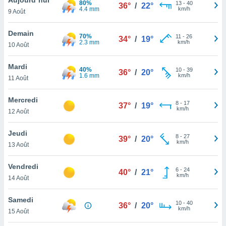
80%
n «
13
-
40
36°
/
22°
4.4 mm
km/h
9 Août
 et
r »,
cédez au
Demain
70%
11
-
26
34°
/
19°
 et vous
2.3 mm
km/h
10 Août
z
ation de
Mardi
40%
10
-
39
36°
/
20°
1.6 mm
km/h
11 Août
qu'ils
 nous ou
aires,
Mercredi
8
-
17
37°
/
19°
km/h
12 Août
nt de
t
Jeudi
8
-
27
er le
39°
/
20°
km/h
13 Août
ement
te, ainsi
Vendredi
6
-
24
40°
/
21°
km/h
per un
14 Août
écifique
us
Samedi
10
-
40
de la
36°
/
20°
km/h
15 Août
 et du