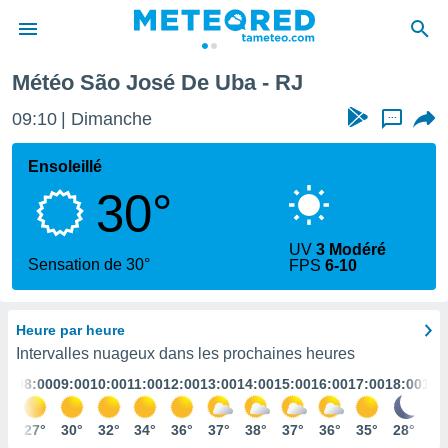
Météo São José De Uba - RJ
e
ntialité
09:10
Dimanche
...
enu de
o.com
Ensoleillé
o.com) a
30°
aré par
onnels
UV
3 Modéré
arantir
Sensation de 30°
FPS
6-10
té des
ions
. Vous
Heure par heure
accéder
e en
Intervalles nuageux dans les prochaines heures
 les
:00
08:00
09:00
10:00
11:00
12:00
13:00
14:00
15:00
16:00
17:00
18:00
19:
s :
3°
27°
30°
32°
34°
36°
37°
38°
37°
36°
35°
28°
26
r les