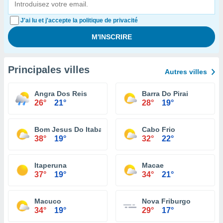
J'ai lu et j'accepte la politique de privacité
Principales villes
Autres villes
Angra Dos Reis
Barra Do Pirai
26°
21°
28°
19°
Bom Jesus Do Itabapoana
Cabo Frio
38°
19°
32°
22°
Itaperuna
Macae
37°
19°
34°
21°
Macuco
Nova Friburgo
34°
19°
29°
17°