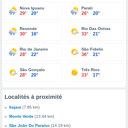
Nova Iguacu
Parati
29°
20°
26°
20°
Resende
Rio Das Ostras
30°
16°
33°
21°
Rio de Janeiro
São Fidelis
28°
22°
36°
21°
São Gonçalo
Três Rios
28°
20°
33°
17°
Localités à proximité
Itajara
(7.85 km)
Monte Verde
(13.44 km)
São João Do Paraiso
(14.19 km)