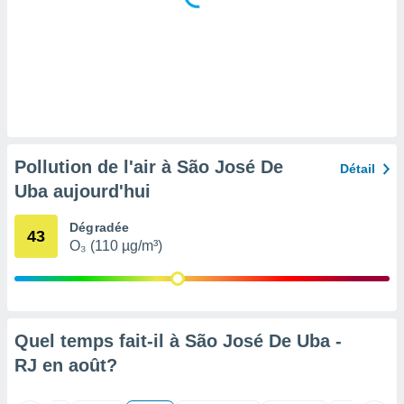
tre
ement,
enaires
s des
 des
nts
 ou des
gies
Pollution de l'air à São José De
Détail
es pour
Uba aujourd'hui
 accéder
r des
Dégradée
43
lles
O₃ (110 µg/m³)
ue votre
r ce site
 IP et
ifiants
Quel temps fait-il à São José De Uba -
es.
RJ en
août
?
eurs
traiter