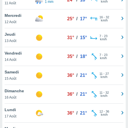
1 mm
km/h
n «
11 Août
 et
r »,
Mercredi
16
-
32
cédez au
25°
/
17°
km/h
12 Août
 et vous
z
Jeudi
ation de
7
-
23
31°
/
15°
km/h
13 Août
qu'ils
 nous ou
Vendredi
7
-
23
35°
/
18°
aires,
km/h
14 Août
nt de
Samedi
t
11
-
27
36°
/
21°
km/h
er le
15 Août
ement
te, ainsi
Dimanche
11
-
32
36°
/
21°
km/h
16 Août
per un
écifique
Lundi
us
12
-
36
36°
/
21°
km/h
de la
17 Août
 et du