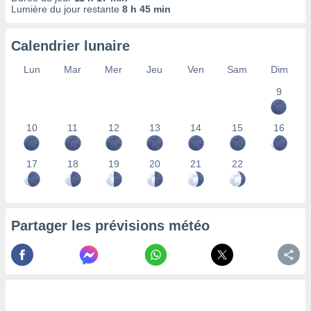
ires
Lumière du jour restante
8 h 45 min
ons le
ent des
es
Calendrier lunaire
 :
Lun
Mar
Mer
Jeu
Ven
Sam
Dim
et/ou
 à des
9
ions sur
eil,
des
10
11
12
13
14
15
16
limitées
17
18
19
20
21
22
nner la
, créer
ils pour
ité
lisée,
Partager les prévisions météo
des
our
nner des
és
lisées,
s profils
enus