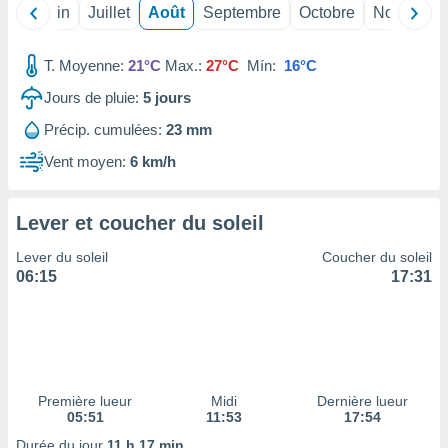
nées
Mai
Juin
Juillet
Août
Septembre
Octobre
Novembre
lles sur
d'un
T. Moyenne:
21°C
Max.:
27°C
Mín:
16°C
égitime,
vous
Jours de pluie:
5
jours
vous
 Pour ce
Précip. cumulées:
23 mm
ous
Vent moyen:
6 km/h
etirer
ement
Lever et coucher du soleil
 opposer
ement
Lever du soleil
Coucher du soleil
nées à
06:15
17:31
ment en
 sur «
res
» ou
e
que de
kies
ite web.
Première lueur
Midi
Dernière lueur
05:51
11:53
17:54
t nos
Durée du jour
11 h 17 min