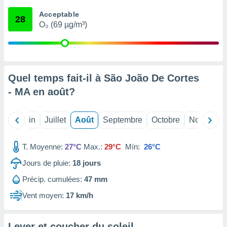
nées
Acceptable
lles sur
28
O₃ (69 µg/m³)
d'un
égitime,
vous
vous
 Pour ce
ous
Quel temps fait-il à São João De Cortes
etirer
- MA en
août
?
ement
 opposer
Mai
Juin
Juillet
Août
Septembre
Octobre
Novembre
ement
nées à
ment en
T. Moyenne:
27°C
Max.:
29°C
Mín:
26°C
 sur «
res
» ou
Jours de pluie:
18
jours
e
Précip. cumulées:
47 mm
que de
kies
Vent moyen:
17 km/h
ite web.
t nos
Lever et coucher du soleil