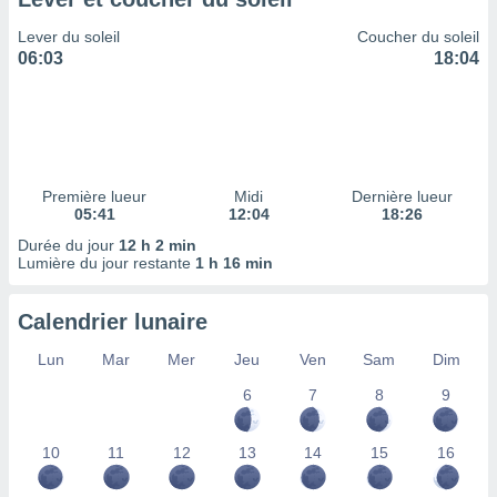
ires
ons le
Lever du soleil
Coucher du soleil
ent des
06:03
18:04
es
 :
et/ou
 à des
ions sur
eil,
Première lueur
Midi
Dernière lueur
des
05:41
12:04
18:26
limitées
Durée du jour
12 h 2 min
Lumière du jour restante
1 h 16 min
nner la
, créer
ils pour
Calendrier lunaire
ité
lisée,
Lun
Mar
Mer
Jeu
Ven
Sam
Dim
des
our
6
7
8
9
nner des
és
10
11
12
13
14
15
16
lisées,
s profils
enus