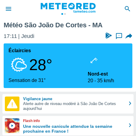
Météo São João De Cortes - MA
e
ntialité
17:11
Jeudi
...
enu de
o.com
Éclaircies
o.com) a
28°
aré par
onnels
Nord-est
arantir
Sensation de 31°
20
35 km/h
té des
ions
. Vous
Vigilance jaune
accéder
Alerte autre de niveau modéré à São João De Cortes
e en
aujourd’hui
 les
Flash info
s :
Une nouvelle canicule attendue la semaine
prochaine en France !
r les