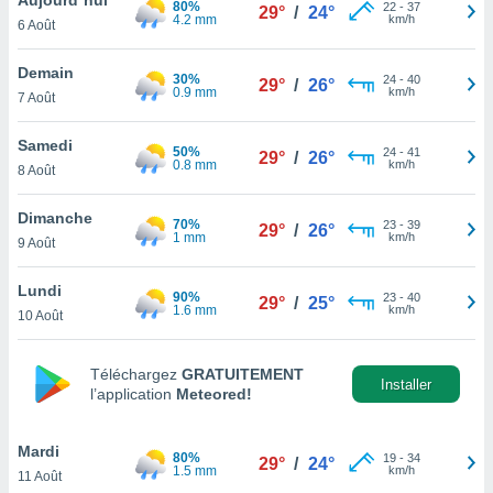
80%
n «
22
-
37
29°
/
24°
4.2 mm
km/h
6 Août
 et
r »,
cédez au
Demain
30%
24
-
40
29°
/
26°
 et vous
0.9 mm
km/h
7 Août
z
ation de
Samedi
50%
24
-
41
29°
/
26°
0.8 mm
km/h
8 Août
qu'ils
 nous ou
aires,
Dimanche
70%
23
-
39
29°
/
26°
1 mm
km/h
9 Août
nt de
t
Lundi
90%
23
-
40
er le
29°
/
25°
1.6 mm
km/h
10 Août
ement
te, ainsi
Téléchargez
GRATUITEMENT
per un
Installer
l’application
Meteored!
écifique
us
de la
Mardi
80%
19
-
34
29°
/
24°
 et du
1.5 mm
km/h
11 Août