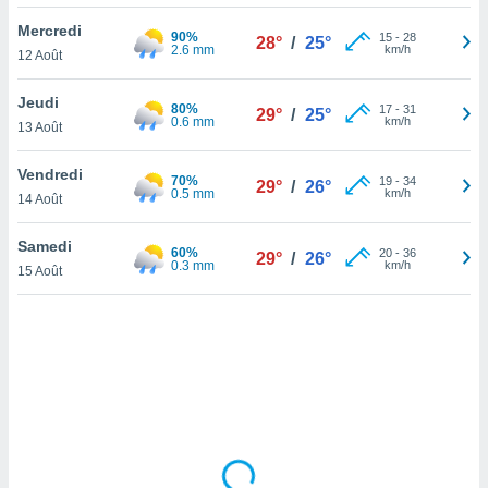
lisé en
Mercredi
 de
90%
15
-
28
28°
/
25°
2.6 mm
km/h
12 Août
. Vous
rouver
Jeudi
80%
17
-
31
29°
/
25°
ations
0.6 mm
km/h
13 Août
re
que de
Vendredi
70%
kies
19
-
34
29°
/
26°
0.5 mm
km/h
14 Août
r votre
ement à
ment en
Samedi
60%
20
-
36
29°
/
26°
sur le
0.3 mm
km/h
15 Août
res des
kies
le au
page de
te web.
MENT,
 les