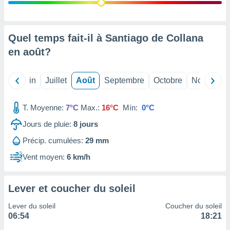
nées
lles sur
d'un
égitime,
Quel temps fait-il à Santiago de Collana
vous
en
août
?
vous
 Pour ce
ous
Mai
Juin
Juillet
Août
Septembre
Octobre
Novembre
etirer
ement
T. Moyenne:
7°C
Max.:
16°C
Mín:
0°C
 opposer
ement
Jours de pluie:
8
jours
nées à
Précip. cumulées:
29 mm
ment en
 sur «
Vent moyen:
6 km/h
res
» ou
e
que de
Lever et coucher du soleil
kies
ite web.
Lever du soleil
Coucher du soleil
06:54
18:21
t nos