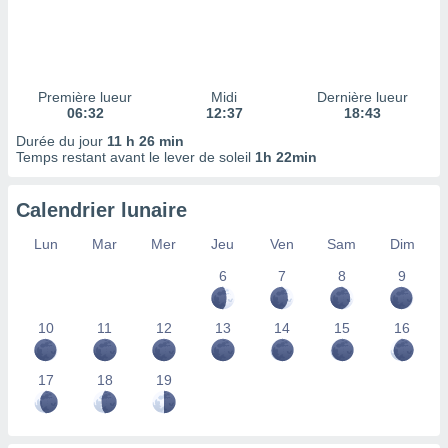
ires
ons le
ent des
es
 :
Première lueur
Midi
Dernière lueur
et/ou
06:32
12:37
18:43
 à des
Durée du jour
11 h 26 min
ions sur
Temps restant avant le lever de soleil
1h 22min
eil,
des
limitées
Calendrier lunaire
nner la
Lun
Mar
Mer
Jeu
Ven
Sam
Dim
, créer
ils pour
6
7
8
9
ité
lisée,
10
11
12
13
14
15
16
des
our
nner des
17
18
19
és
lisées,
s profils
enus