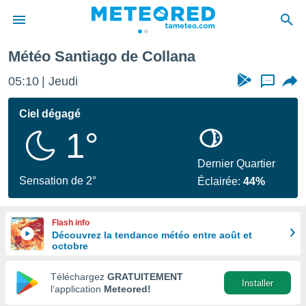
a
Météo Santiago de Collana
e
ntialité
05:10
Jeudi
...
enu de
o.com
Ciel dégagé
o.com) a
1°
aré par
onnels
Dernier Quartier
arantir
Sensation de 2°
Éclairée:
44%
té des
ions
. Vous
Flash info
accéder
Découvrez la tendance météo entre août et
e en
octobre
 les
Téléchargez
GRATUITEMENT
s :
Installer
l’application
Meteored!
r les