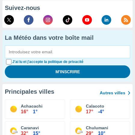
Suivez-nous
La Météo dans votre boîte mail
J'ai lu et j'accepte la politique de privacité
Principales villes
Autres villes
Achacachi
Calacoto
16°
1°
17°
-4°
Caranavi
Chulumani
32°
15°
29°
10°