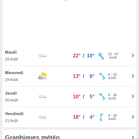
logies
e
s
tez pas
ation de
, vous
z à
à notre
Mardi
15
-
67
22°
/
10°
km/h
18 Août
.com.
 cas,
Mercredi
9
-
25
us
13°
/
6°
km/h
19 Août
ns que
s
Jeudi
9
-
26
10°
/
5°
ires
km/h
20 Août
urer la
on sur le
Vendredi
4
-
28
 seront
18°
/
4°
km/h
21 Août
, et que
ies ne
as
Graphiques météo