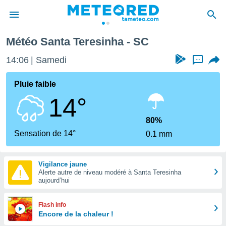
Météo Santa Teresinha - SC
e
ntialité
14:06
Samedi
...
enu de
o.com
Pluie faible
o.com) a
14°
aré par
onnels
80%
arantir
Sensation de 14°
0.1 mm
té des
ions
. Vous
Vigilance jaune
accéder
Alerte autre de niveau modéré à Santa Teresinha
e en
aujourd’hui
 les
s :
Flash info
Encore de la chaleur !
r les