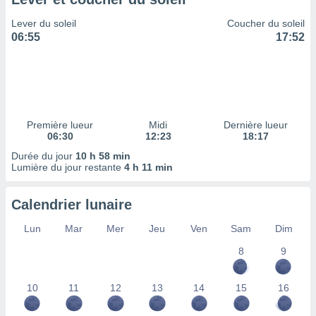
ires
ons le
Lever du soleil
Coucher du soleil
ent des
06:55
17:52
es
 :
et/ou
 à des
ions sur
eil,
Première lueur
Midi
Dernière lueur
des
06:30
12:23
18:17
limitées
Durée du jour
10 h 58 min
Lumière du jour restante
4 h 11 min
nner la
, créer
ils pour
Calendrier lunaire
ité
lisée,
Lun
Mar
Mer
Jeu
Ven
Sam
Dim
des
our
8
9
nner des
és
10
11
12
13
14
15
16
lisées,
s profils
enus