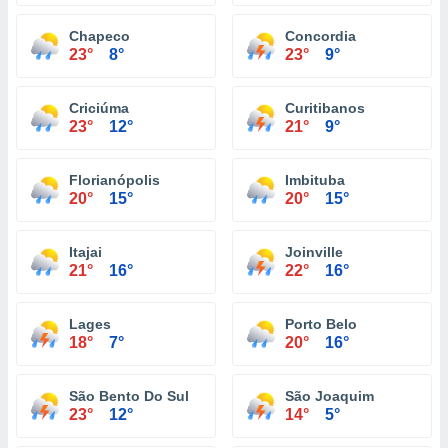
Chapeco
Concordia
23°
8°
23°
9°
Criciúma
Curitibanos
23°
12°
21°
9°
Florianópolis
Imbituba
20°
15°
20°
15°
Itajai
Joinville
21°
16°
22°
16°
Lages
Porto Belo
18°
7°
20°
16°
São Bento Do Sul
São Joaquim
23°
12°
14°
5°