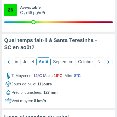
nées
Acceptable
lles sur
26
O₃ (66 µg/m³)
d'un
égitime,
vous
vous
 Pour ce
ous
Quel temps fait-il à Santa Teresinha -
etirer
SC en
août
?
ement
 opposer
Mai
Juin
Juillet
Août
Septembre
Octobre
Novembre
ement
nées à
ment en
T. Moyenne:
12°C
Max.:
18°C
Mín:
8°C
 sur «
res
» ou
Jours de pluie:
11
jours
e
Précip. cumulées:
127 mm
que de
kies
Vent moyen:
8 km/h
ite web.
t nos
Lever et coucher du soleil