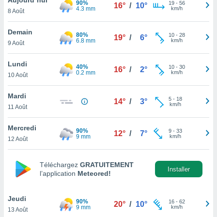
90%
n «
19
-
56
16°
/
10°
4.3 mm
km/h
8 Août
 et
r »,
cédez au
Demain
80%
10
-
28
19°
/
6°
 et vous
6.8 mm
km/h
9 Août
z
ation de
Lundi
40%
10
-
30
16°
/
2°
0.2 mm
km/h
10 Août
qu'ils
 nous ou
aires,
Mardi
5
-
18
14°
/
3°
km/h
11 Août
nt de
t
Mercredi
90%
9
-
33
er le
12°
/
7°
9 mm
km/h
12 Août
ement
te, ainsi
Téléchargez
GRATUITEMENT
per un
Installer
l’application
Meteored!
écifique
us
de la
Jeudi
90%
16
-
62
20°
/
10°
 et du
9 mm
km/h
13 Août