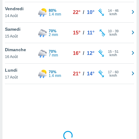
lisé en
Vendredi
 de
80%
14
-
46
22°
/
10°
1.4 mm
km/h
14 Août
. Vous
rouver
Samedi
70%
10
-
39
15°
/
11°
ations
2 mm
km/h
15 Août
re
que de
Dimanche
70%
kies
15
-
51
16°
/
12°
7 mm
km/h
16 Août
r votre
ement à
ment en
Lundi
70%
17
-
60
21°
/
14°
sur le
1.4 mm
km/h
17 Août
res des
kies
le au
page de
te web.
MENT,
 les