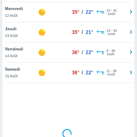
lisé en
Mercredi
 de
13
-
41
35°
/
22°
km/h
12 Août
. Vous
rouver
Jeudi
14
-
43
35°
/
21°
ations
km/h
13 Août
re
que de
Vendredi
kies
9
-
36
36°
/
22°
km/h
14 Août
r votre
ement à
ment en
Samedi
11
-
30
36°
/
22°
sur le
km/h
15 Août
res des
kies
le au
page de
te web.
MENT,
 les