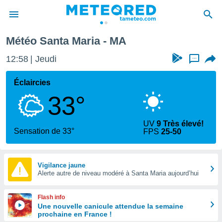
Météo Santa Maria - MA
e
ntialité
12:58
Jeudi
...
enu de
o.com
Éclaircies
o.com) a
33°
aré par
onnels
UV
9 Très élevé!
arantir
Sensation de 33°
FPS
25-50
té des
ions
. Vous
accéder
Vigilance jaune
e en
Alerte autre de niveau modéré à Santa Maria aujourd’hui
 les
Flash info
s :
Une nouvelle canicule attendue la semaine
prochaine en France !
r les