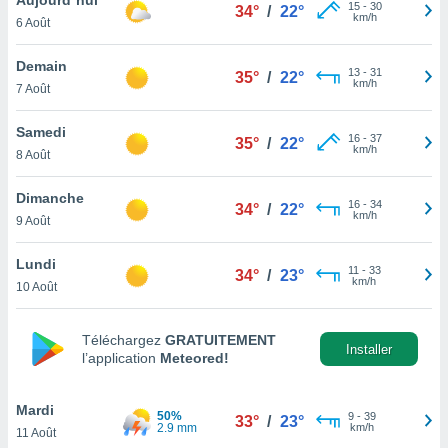
n «
15
-
30
34°
/
22°
km/h
6 Août
 et
r »,
cédez au
Demain
13
-
31
35°
/
22°
 et vous
km/h
7 Août
z
ation de
Samedi
16
-
37
35°
/
22°
km/h
8 Août
qu'ils
 nous ou
aires,
Dimanche
16
-
34
34°
/
22°
km/h
9 Août
nt de
t
Lundi
11
-
33
er le
34°
/
23°
km/h
10 Août
ement
te, ainsi
Téléchargez
GRATUITEMENT
per un
Installer
l’application
Meteored!
écifique
us
de la
Mardi
50%
9
-
39
33°
/
23°
 et du
2.9 mm
km/h
11 Août