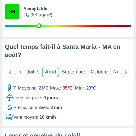
nées
Acceptable
lles sur
36
O₃ (89 µg/m³)
d'un
égitime,
vous
vous
 Pour ce
ous
Quel temps fait-il à Santa Maria - MA en
etirer
août
?
ement
 opposer
Mai
Juin
Juillet
Août
Septembre
Octobre
Novembre
ement
nées à
ment en
T. Moyenne:
28°C
Max.:
35°C
Mín:
23°C
 sur «
res
» ou
Jours de pluie:
0
jours
e
Précip. cumulées:
3 mm
que de
kies
Vent moyen:
10 km/h
ite web.
t nos
Lever et coucher du soleil