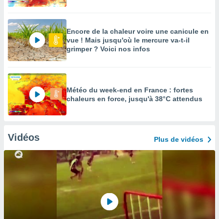
Encore de la chaleur voire une canicule en
vue ! Mais jusqu'où le mercure va-t-il
grimper ? Voici nos infos
Météo du week-end en France : fortes
chaleurs en force, jusqu'à 38°C attendus
Vidéos
Plus de vidéos