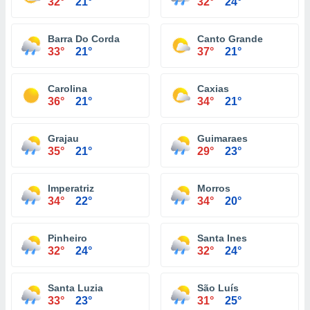
32°
21°
32°
24°
Barra Do Corda
Canto Grande
33°
21°
37°
21°
Carolina
Caxias
36°
21°
34°
21°
Grajau
Guimaraes
35°
21°
29°
23°
Imperatriz
Morros
34°
22°
34°
20°
Pinheiro
Santa Ines
32°
24°
32°
24°
Santa Luzia
São Luís
33°
23°
31°
25°