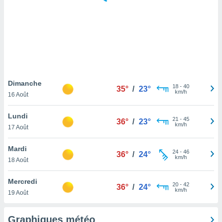
logies
e
s
tez pas
ation de
, vous
z à
à notre
Dimanche
18
-
40
35°
/
23°
km/h
16 Août
.com.
 cas,
Lundi
21
-
45
us
36°
/
23°
km/h
17 Août
ns que
s
Mardi
24
-
46
36°
/
24°
ires
km/h
18 Août
urer la
on sur le
Mercredi
20
-
42
 seront
36°
/
24°
km/h
19 Août
, et que
ies ne
as
Graphiques météo