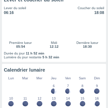
ires
ons le
Lever du soleil
Coucher du soleil
ent des
06:16
18:08
es
 :
et/ou
 à des
ions sur
eil,
Première lueur
Midi
Dernière lueur
des
05:54
12:12
18:30
limitées
Durée du jour
11 h 52 min
Lumière du jour restante
5 h 32 min
nner la
, créer
ils pour
Calendrier lunaire
ité
lisée,
Lun
Mar
Mer
Jeu
Ven
Sam
Dim
des
our
6
7
8
9
nner des
és
10
11
12
13
14
15
16
lisées,
s profils
enus