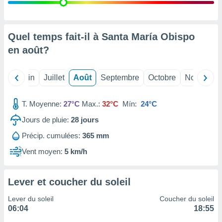
nées
lles sur
d'un
égitime,
Quel temps fait-il à Santa María Obispo
vous
en
août
?
vous
 Pour ce
ous
Mai
Juin
Juillet
Août
Septembre
Octobre
Novembre
etirer
ement
T. Moyenne:
27°C
Max.:
32°C
Mín:
24°C
 opposer
ement
Jours de pluie:
28
jours
nées à
Précip. cumulées:
365 mm
ment en
 sur «
Vent moyen:
5 km/h
res
» ou
e
que de
Lever et coucher du soleil
kies
ite web.
Lever du soleil
Coucher du soleil
06:04
18:55
t nos