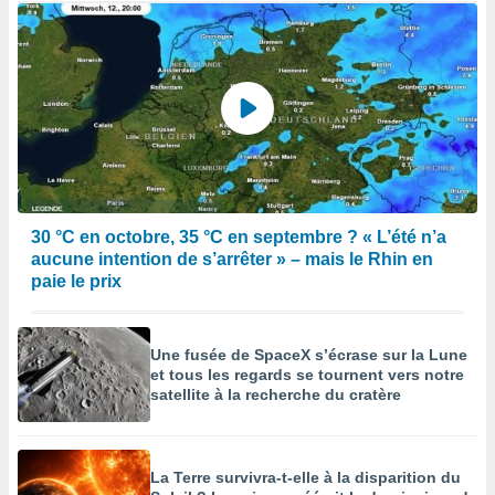
30 °C en octobre, 35 °C en septembre ? « L’été n’a
aucune intention de s’arrêter » – mais le Rhin en
paie le prix
Une fusée de SpaceX s’écrase sur la Lune
et tous les regards se tournent vers notre
satellite à la recherche du cratère
La Terre survivra-t-elle à la disparition du