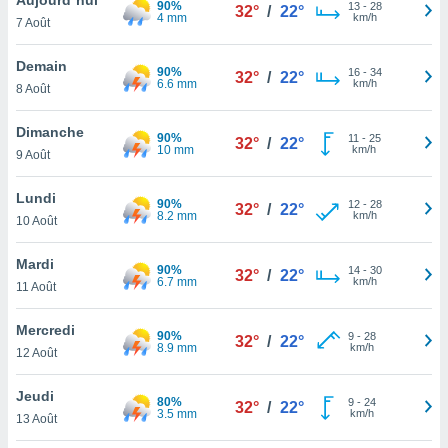
90%
n «
13
-
28
32°
/
22°
4 mm
km/h
7 Août
 et
r »,
cédez au
Demain
90%
16
-
34
32°
/
22°
 et vous
6.6 mm
km/h
8 Août
z
ation de
Dimanche
90%
11
-
25
32°
/
22°
10 mm
km/h
9 Août
qu'ils
 nous ou
aires,
Lundi
90%
12
-
28
32°
/
22°
8.2 mm
km/h
10 Août
nt de
t
Mardi
90%
14
-
30
er le
32°
/
22°
6.7 mm
km/h
11 Août
ement
te, ainsi
Mercredi
90%
9
-
28
32°
/
22°
8.9 mm
km/h
per un
12 Août
écifique
us
Jeudi
80%
9
-
24
de la
32°
/
22°
3.5 mm
km/h
13 Août
 et du