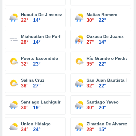
Huautla De Jimenez
Matias Romero
22°
14°
30°
22°
Miahuatlan De Porfirio Diaz
Oaxaca De Juarez
28°
14°
27°
14°
Puerto Escondido
Río Grande o Piedra Pa
32°
23°
35°
22°
Salina Cruz
San Juan Bautista Tuxt
36°
27°
32°
22°
Santiago Lachiguiri
Santiago Yaveo
30°
19°
30°
20°
Union Hidalgo
Zimatlan De Alvarez
34°
24°
28°
15°