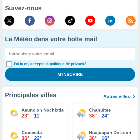
Suivez-nous
La Météo dans votre boîte mail
J'ai lu et j'accepte la politique de privacité
Principales villes
Autres villes
Asuncion Nochixtlan
Chahuites
23°
11°
38°
24°
Crucecita
Huajuapan De Leon
36°
23°
30°
16°