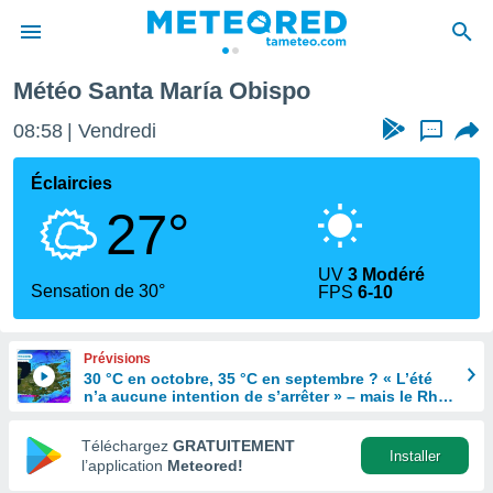
Météo Santa María Obispo
e
ntialité
08:58
Vendredi
...
enu de
o.com
Éclaircies
o.com) a
27°
aré par
onnels
UV
3 Modéré
arantir
Sensation de 30°
FPS
6-10
té des
ions
. Vous
Prévisions
accéder
30 °C en octobre, 35 °C en septembre ? « L’été
e en
n’a aucune intention de s’arrêter » – mais le Rhin
 les
en paie le prix
Téléchargez
GRATUITEMENT
s :
Installer
l’application
Meteored!
r les