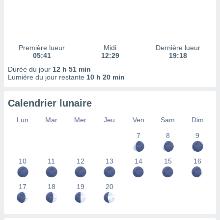
ires
ons le
ent des
es
 :
Première lueur
Midi
Dernière lueur
et/ou
05:41
12:29
19:18
 à des
Durée du jour
12 h 51 min
ions sur
Lumière du jour restante
10 h 20 min
eil,
des
limitées
Calendrier lunaire
nner la
Lun
Mar
Mer
Jeu
Ven
Sam
Dim
, créer
ils pour
7
8
9
ité
lisée,
10
11
12
13
14
15
16
des
our
nner des
17
18
19
20
és
lisées,
s profils
enus