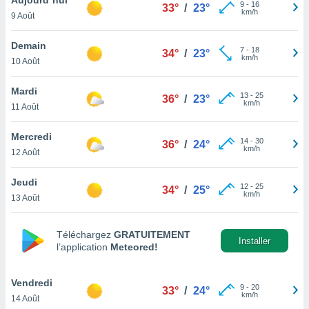
n «
9
-
16
33°
/
23°
km/h
9 Août
 et
r »,
cédez au
Demain
7
-
18
34°
/
23°
 et vous
km/h
10 Août
z
ation de
Mardi
13
-
25
36°
/
23°
km/h
11 Août
qu'ils
 nous ou
aires,
Mercredi
14
-
30
36°
/
24°
km/h
12 Août
nt de
t
Jeudi
12
-
25
er le
34°
/
25°
km/h
13 Août
ement
te, ainsi
Téléchargez
GRATUITEMENT
per un
Installer
l’application
Meteored!
écifique
us
de la
Vendredi
9
-
20
33°
/
24°
 et du
km/h
14 Août