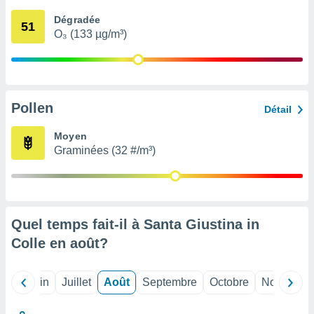
nées
Dégradée
lles sur
51
O₃ (133 µg/m³)
d'un
égitime,
vous
vous
 Pour ce
ous
Pollen
Détail
etirer
Moyen
ement
Graminées (32 #/m³)
 opposer
ement
nées à
ment en
 sur «
res
» ou
Quel temps fait-il à Santa Giustina in
e
Colle en
août
?
que de
kies
ite web.
Mai
Juin
Juillet
Août
Septembre
Octobre
Novembre
t nos