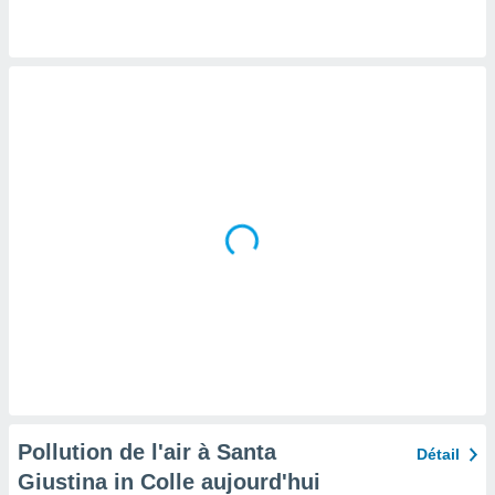
tre
ement,
enaires
s des
 des
nts
 ou des
gies
es pour
 accéder
r des
lles
ue votre
r ce site
 IP et
ifiants
es.
Pollution de l'air à Santa
Détail
eurs
Giustina in Colle aujourd'hui
traiter