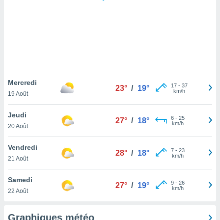
logies
e
s
tez pas
ation de
, vous
z à
à notre
Mercredi
17
-
37
23°
/
19°
km/h
19 Août
.com.
 cas,
Jeudi
6
-
25
us
27°
/
18°
km/h
20 Août
ns que
s
Vendredi
7
-
23
28°
/
18°
ires
km/h
21 Août
urer la
on sur le
Samedi
9
-
26
 seront
27°
/
19°
km/h
22 Août
, et que
ies ne
as
Graphiques météo