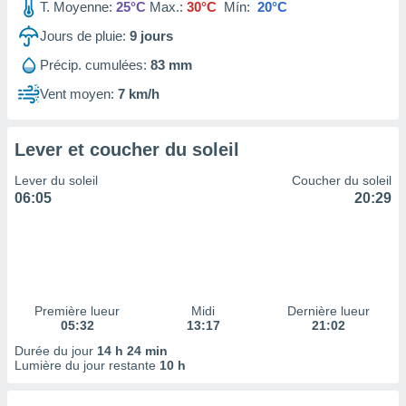
ires
T. Moyenne:
25°C
Max.:
30°C
Mín:
20°C
ons le
Jours de pluie:
9
jours
ent des
es
Précip. cumulées:
83 mm
 :
Vent moyen:
7 km/h
et/ou
 à des
ions sur
eil,
Lever et coucher du soleil
des
Lever du soleil
Coucher du soleil
limitées
06:05
20:29
nner la
, créer
ils pour
ité
lisée,
des
Première lueur
Midi
Dernière lueur
our
05:32
13:17
21:02
nner des
Durée du jour
14 h 24 min
és
Lumière du jour restante
10 h
lisées,
s profils
enus