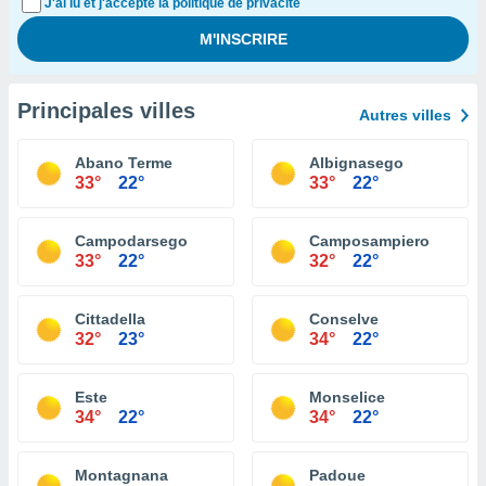
J'ai lu et j'accepte la politique de privacité
Principales villes
Autres villes
Abano Terme
Albignasego
33°
22°
33°
22°
Campodarsego
Camposampiero
33°
22°
32°
22°
Cittadella
Conselve
32°
23°
34°
22°
Este
Monselice
34°
22°
34°
22°
Montagnana
Padoue