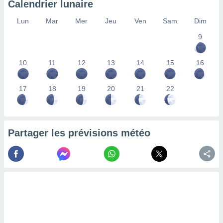
Calendrier lunaire
lisés,
des
Lun
Mar
Mer
Jeu
Ven
Sam
Dim
our
9
nner des
s
lisés,
10
11
12
13
14
15
16
la
ance des
s,
17
18
19
20
21
22
la
ance des
s,
dre les
Partager les prévisions météo
par le
ques ou
inaisons
ées
nt de
tes
,
er et
r les