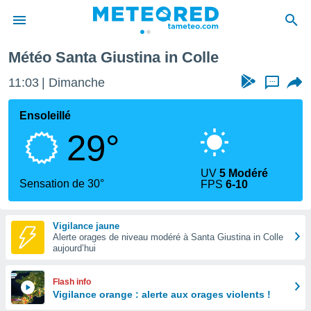
Météo Santa Giustina in Colle
e
ntialité
11:03
Dimanche
...
enu de
o.com
Ensoleillé
o.com) a
29°
aré par
onnels
UV
5 Modéré
arantir
Sensation de 30°
FPS
6-10
té des
ions
. Vous
Vigilance jaune
accéder
Alerte orages de niveau modéré à Santa Giustina in Colle
e en
aujourd’hui
 les
s :
Flash info
Vigilance orange : alerte aux orages violents !
r les