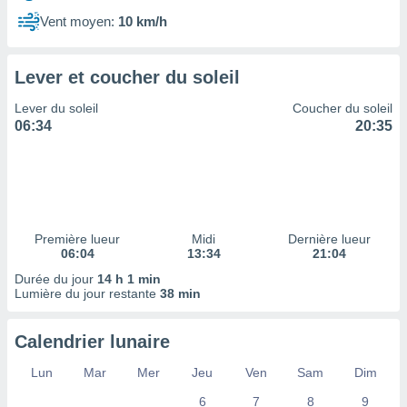
ires
ons le
Vent moyen:
10 km/h
ent des
es
 :
Lever et coucher du soleil
et/ou
Lever du soleil
Coucher du soleil
 à des
06:34
20:35
ions sur
eil,
des
limitées
nner la
, créer
Première lueur
Midi
Dernière lueur
ils pour
06:04
13:34
21:04
ité
Durée du jour
14 h 1 min
lisée,
Lumière du jour restante
38 min
des
our
nner des
Calendrier lunaire
és
lisées,
Lun
Mar
Mer
Jeu
Ven
Sam
Dim
s profils
6
7
8
9
enus