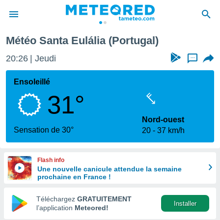
Météo Santa Eulália (Portugal)
e
ntialité
20:26
Jeudi
...
enu de
o.com
Ensoleillé
o.com) a
31°
aré par
onnels
Nord-ouest
arantir
Sensation de 30°
20
37 km/h
té des
ions
. Vous
Flash info
accéder
Une nouvelle canicule attendue la semaine
e en
prochaine en France !
 les
Téléchargez
GRATUITEMENT
s :
Installer
l’application
Meteored!
r les