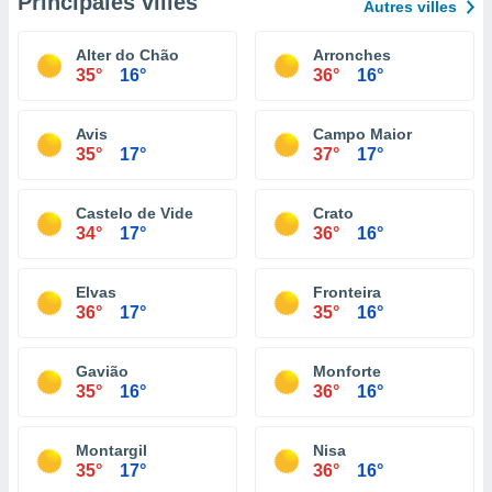
Principales villes
Autres villes
Alter do Chão
Arronches
35°
16°
36°
16°
Avis
Campo Maior
35°
17°
37°
17°
Castelo de Vide
Crato
34°
17°
36°
16°
Elvas
Fronteira
36°
17°
35°
16°
Gavião
Monforte
35°
16°
36°
16°
Montargil
Nisa
35°
17°
36°
16°