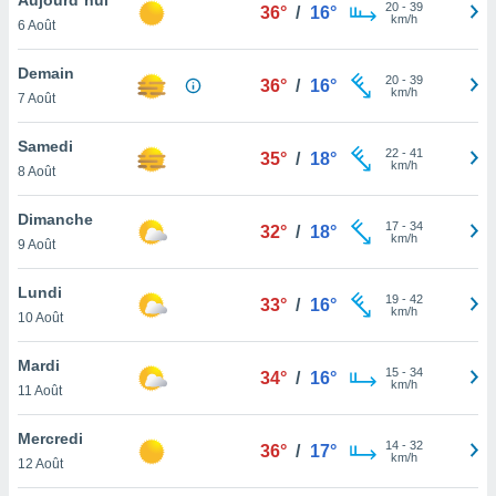
n «
20
-
39
36°
/
16°
km/h
6 Août
 et
r »,
cédez au
Demain
20
-
39
36°
/
16°
 et vous
km/h
7 Août
z
ation de
Samedi
22
-
41
35°
/
18°
km/h
8 Août
qu'ils
 nous ou
aires,
Dimanche
17
-
34
32°
/
18°
km/h
9 Août
nt de
t
Lundi
19
-
42
er le
33°
/
16°
km/h
10 Août
ement
te, ainsi
Mardi
15
-
34
34°
/
16°
km/h
per un
11 Août
écifique
us
Mercredi
14
-
32
de la
36°
/
17°
km/h
12 Août
 et du