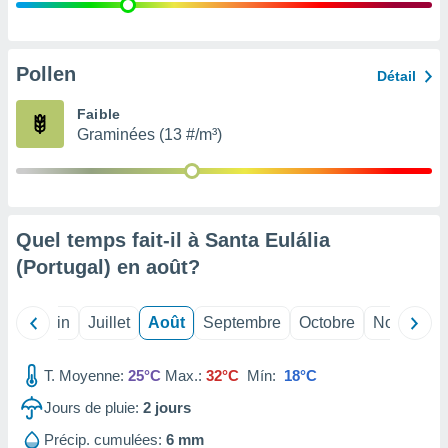
nées
lles sur
d'un
égitime,
Pollen
Détail
vous
vous
Faible
 Pour ce
Graminées (13 #/m³)
ous
etirer
ement
 opposer
Quel temps fait-il à Santa Eulália
ement
nées à
(Portugal) en
août
?
ment en
 sur «
res
» ou
Mai
Juin
Juillet
Août
Septembre
Octobre
Novembre
e
que de
kies
T. Moyenne:
25°C
Max.:
32°C
Mín:
18°C
ite web.
Jours de pluie:
2
jours
t nos
Précip. cumulées:
6 mm