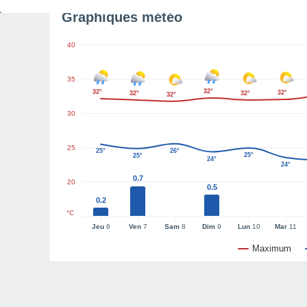
Graphiques météo
40
35
32°
32°
32°
32°
32°
32°
30
25
25°
26°
25°
25°
24°
24°
0.7
20
0.5
0.2
°C
Jeu
6
Ven
7
Sam
8
Dim
9
Lun
10
Mar
11
Maximum