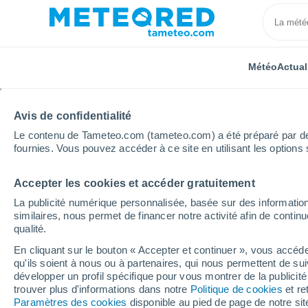
Météo
Actual
Avis de confidentialité
Le contenu de Tameteo.com (tameteo.com) a été préparé par des 
fournies. Vous pouvez accéder à ce site en utilisant les options 
Accepter les cookies et accéder gratuitement
Accueil
Italie
Province de Cosenza
Santa Domen
La publicité numérique personnalisée, basée sur des information
similaires, nous permet de financer notre activité afin de conti
Météo Santa Domenica
qualité.
En cliquant sur le bouton « Accepter et continuer », vous accéde
11:11
Jeudi
qu'ils soient à nous ou à partenaires, qui nous permettent de sui
développer un profil spécifique pour vous montrer de la publicit
trouver plus d'informations dans notre
Politique de cookies
et re
Éclaircies
Paramètres des cookies
disponible au pied de page de notre si