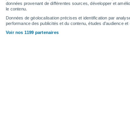
0.9 mm
0.3 mm
données provenant de différentes sources, développer et amélior
le contenu.
32°
/
25°
32°
/
25°
32°
/
25°
Données de géolocalisation précises et identification par analys
performance des publicités et du contenu, études d’audience e
10
-
32
km/h
9
-
26
km/h
8
8
-
25
km/h
Voir nos 1199 partenaires
Météo Santa Domenica Talao aujourd
Éclaircies
30°
11:00
T. ressentie
36°
Éclaircies
31°
12:00
T. ressentie
36°
Éclaircies
31°
13:00
T. ressentie
36°
Éclaircies
31°
14:00
T. ressentie
36°