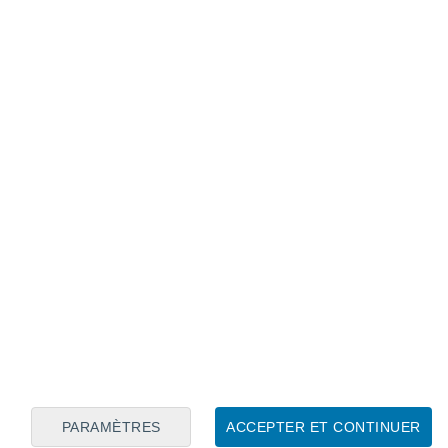
Calendrier lunaire
Lun
Mar
Mer
Jeu
Ven
Sam
Dim
6
7
8
9
10
11
12
13
14
15
16
17
18
19
PARAMÈTRES
ACCEPTER ET CONTINUER