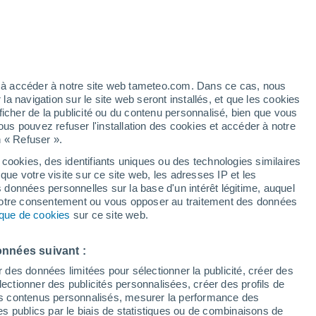
Vigilance jaune
Alerte canicule de niveau modéré à
Santa Domenica Talao aujourd’hui
é
ez à accéder à notre site web tameteo.com. Dans ce cas, nous
 navigation sur le site web seront installés, et que les cookies
ficher de la publicité ou du contenu personnalisé, bien que vous
ous pouvez refuser l'installation des cookies et accéder à notre
n « Refuser ».
tobre
 cookies, des identifiants uniques ou des technologies similaires
que votre visite sur ce site web, les adresses IP et les
de pluie
Radar de pluie
Satellites
Modèles
s données personnelles sur la base d'un intérêt légitime, auquel
 votre consentement ou vous opposer au traitement des données
tique de cookies
sur ce site web.
imanche
Lundi
Mardi
Mercredi
onnées suivant :
9 Août
10 Août
11 Août
12 Août
r des données limitées pour sélectionner la publicité, créer des
sélectionner des publicités personnalisées, créer des profils de
 des contenus personnalisés, mesurer la performance des
s publics par le biais de statistiques ou de combinaisons de
50%
30%