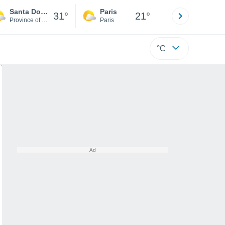
Santa Domenica Talao
Paris
Montpelli
31°
21°
Province of Cosenza
Paris
Hérault
°C