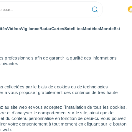
ités
Vidéos
Vigilance
Radar
Cartes
Satellites
Modèles
Monde
Ski
professionnels afin de garantir la qualité des informations
suivantes :
ica Talao
s collectées par le biais de cookies ou de technologies
nuer à vous proposer gratuitement des contenus de très haute
 Talao
z au site web et vous acceptez l'installation de tous les cookies,
...
vre et d'analyser le comportement sur le site, ainsi que de
é et du contenu personnalisé en fonction de celui-ci. Vous pouvez
Heure par heure
tirer votre consentement à tout moment en cliquant sur le bouton
Chaleur humide et étouffante
te web.
dans les prochaines heures