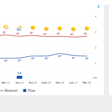
4
3
33°
32°
32°
32°
32°
32°
32°
2
25°
24°
24°
24°
24°
23°
23°
1
0.2
mm
Mer
12
Jeu
13
Ven
14
Sam
15
Dim
16
Lun
17
Mar
18
Minimum
Pluie