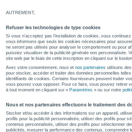
30°
AUTREMENT,
UV
6 Élev
Refuser les technologies de type cookies
Sensation de 36°
FPS
15-25
Si vous n'acceptez pas l'installation de cookies, vous continu
vous informons que seuls les cookies nécessaires pour assurer la
ne seront pas utilisés pour analyser le comportement ou pour af
puissiez visualiser de la publicité générale non personnalisée. V
Flash info
site web par le biais de cette inscription en cliquant sur le bouto
Découvrez la tendance météo entre août et oc
Avec votre consentement, nous et
nos partenaires
utilisons des
pour stocker, accéder et traiter des données personnelles telles 
Météo 1 - 7 jours
Heure par heure
Actualité
Carte 
identifiants de cookies. Certains fournisseurs peuvent traiter vo
vous pouvez vous opposer. Pour ce faire, vous pouvez retirer
à tout moment en cliquant sur «
Paramètres
» ou sur notre
poli
Demain
Samedi
D
Aujourd´hui
Nous et nos partenaires effectuons le traitement des d
7 Août
8 Août
6 Août
Stocker et/ou accéder à des informations sur un appareil, utilise
profils pour la publicité personnalisée, utiliser des profils pour 
contenus personnalisés, utiliser des profils pour sélectionner
publicités, mesurer la performance des contenus, comprendre le
60%
40%