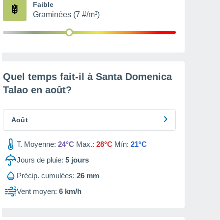
Faible
Graminées (7 #/m³)
Quel temps fait-il à Santa Domenica
Talao en
août
?
Août
T. Moyenne:
24°C
Max.:
28°C
Mín:
21°C
Jours de pluie:
5
jours
Précip. cumulées:
26 mm
Vent moyen:
6 km/h