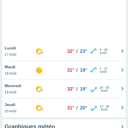
logies
e
s
tez pas
ation de
, vous
z à
à notre
Lundi
9
-
28
32°
/
23°
km/h
17 Août
.com.
 cas,
Mardi
7
-
27
us
31°
/
19°
km/h
18 Août
ns que
s
Mercredi
10
-
30
32°
/
19°
ires
km/h
19 Août
urer la
on sur le
Jeudi
13
-
36
 seront
31°
/
20°
km/h
20 Août
, et que
ies ne
as
Graphiques météo