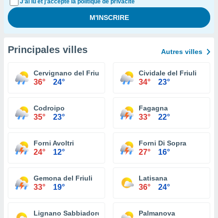
J'ai lu et j'accepte la politique de privacité
Principales villes
Autres villes
Cervignano del Friuli
Cividale del Friuli
36°
24°
34°
23°
Codroipo
Fagagna
35°
23°
33°
22°
Forni Avoltri
Forni Di Sopra
24°
12°
27°
16°
Gemona del Friuli
Latisana
33°
19°
36°
24°
Lignano Sabbiadoro
Palmanova