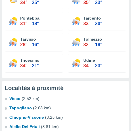
34°
25°
35°
23°
Pontebba
Tarcento
31°
18°
33°
20°
Tarvisio
Tolmezzo
28°
16°
32°
19°
Tricesimo
Udine
34°
21°
34°
23°
Localités à proximité
Visco
(2.52 km)
Tapogliano
(2.68 km)
Chiopris-Viscone
(3.25 km)
Aiello Del Friuli
(3.81 km)