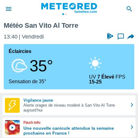
Météo San Vito Al Torre
e
ntialité
13:40
Vendredi
...
enu de
o.com
Éclaircies
o.com) a
35°
aré par
onnels
UV
7 Élevé
FPS
arantir
Sensation de 35°
15-25
té des
ions
. Vous
Vigilance jaune
accéder
Alerte orages de niveau modéré à San Vito Al Torre
e en
aujourd’hui
 les
Flash info
s :
Une nouvelle canicule attendue la semaine
prochaine en France !
r les