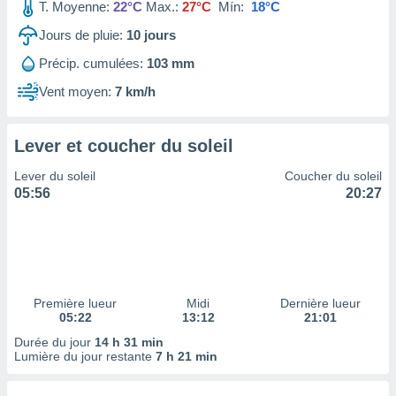
ires
T. Moyenne:
22°C
Max.:
27°C
Mín:
18°C
ons le
Jours de pluie:
10
jours
ent des
es
Précip. cumulées:
103 mm
 :
Vent moyen:
7 km/h
et/ou
 à des
ions sur
eil,
Lever et coucher du soleil
des
Lever du soleil
Coucher du soleil
limitées
05:56
20:27
nner la
, créer
ils pour
ité
lisée,
des
Première lueur
Midi
Dernière lueur
our
05:22
13:12
21:01
nner des
Durée du jour
14 h 31 min
és
Lumière du jour restante
7 h 21 min
lisées,
s profils
enus