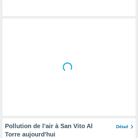
tre
ement,
enaires
s des
 des
nts
 ou des
gies
es pour
 accéder
r des
lles
ue votre
r ce site
 IP et
ifiants
es.
Pollution de l'air à San Vito Al
Détail
eurs
Torre aujourd'hui
traiter