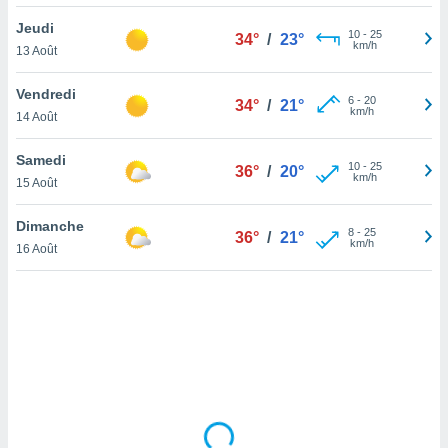
lisé en
Jeudi
 de
10
-
25
34°
/
23°
km/h
13 Août
. Vous
rouver
Vendredi
6
-
20
34°
/
21°
ations
km/h
14 Août
re
que de
Samedi
kies
10
-
25
36°
/
20°
km/h
15 Août
r votre
ement à
ment en
Dimanche
8
-
25
36°
/
21°
sur le
km/h
16 Août
res des
kies
le au
page de
te web.
MENT,
 les