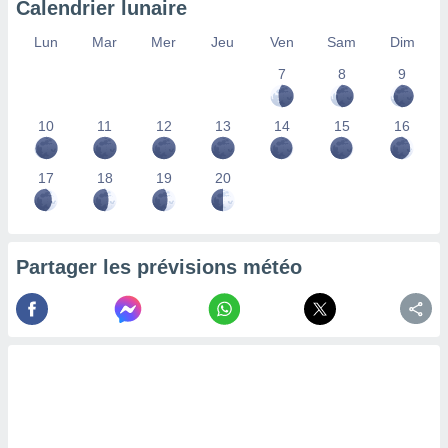
Calendrier lunaire
lisés,
des
Lun
Mar
Mer
Jeu
Ven
Sam
Dim
our
7
8
9
nner des
s
lisés,
10
11
12
13
14
15
16
la
ance des
s,
17
18
19
20
la
ance des
s,
dre les
Partager les prévisions météo
par le
ques ou
inaisons
ées
nt de
tes
,
er et
r les