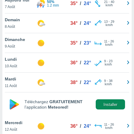
50%
n «
21
-
40
35°
/
24°
1.2 mm
km/h
7 Août
 et
r »,
cédez au
Demain
13
-
29
34°
/
24°
 et vous
km/h
8 Août
z
ation de
Dimanche
11
-
26
35°
/
23°
km/h
9 Août
qu'ils
 nous ou
aires,
Lundi
9
-
23
36°
/
22°
km/h
10 Août
nt de
t
Mardi
9
-
38
er le
38°
/
22°
km/h
11 Août
ement
te, ainsi
Téléchargez
GRATUITEMENT
per un
Installer
l’application
Meteored!
écifique
us
de la
Mercredi
11
-
26
36°
/
24°
 et du
km/h
12 Août