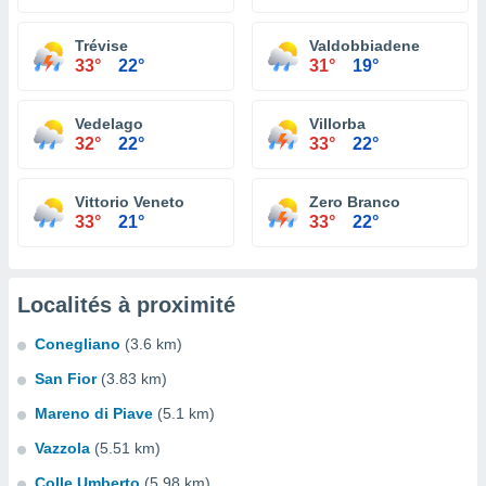
Trévise
Valdobbiadene
33°
22°
31°
19°
Vedelago
Villorba
32°
22°
33°
22°
Vittorio Veneto
Zero Branco
33°
21°
33°
22°
Localités à proximité
Conegliano
(3.6 km)
San Fior
(3.83 km)
Mareno di Piave
(5.1 km)
Vazzola
(5.51 km)
Colle Umberto
(5.98 km)