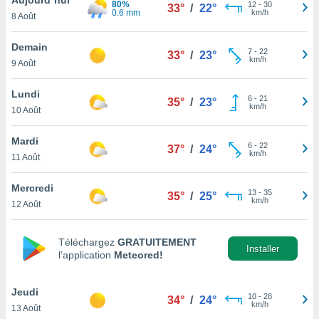
80%
n «
12
-
30
33°
/
22°
0.6 mm
km/h
8 Août
 et
r »,
cédez au
Demain
7
-
22
33°
/
23°
 et vous
km/h
9 Août
z
ation de
Lundi
6
-
21
35°
/
23°
km/h
10 Août
qu'ils
 nous ou
aires,
Mardi
6
-
22
37°
/
24°
km/h
11 Août
nt de
t
Mercredi
13
-
35
er le
35°
/
25°
km/h
12 Août
ement
te, ainsi
Téléchargez
GRATUITEMENT
per un
Installer
l’application
Meteored!
écifique
us
de la
Jeudi
10
-
28
34°
/
24°
 et du
km/h
13 Août