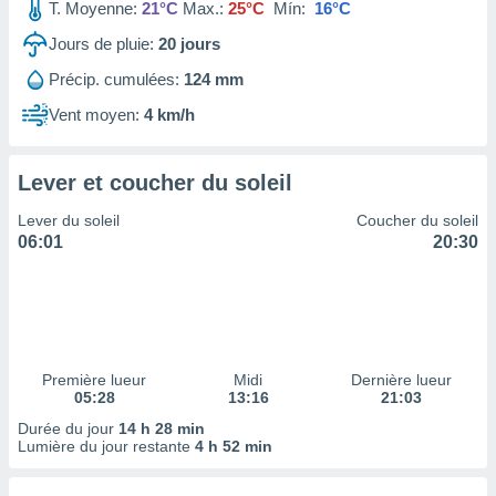
ires
T. Moyenne:
21°C
Max.:
25°C
Mín:
16°C
ons le
Jours de pluie:
20
jours
ent des
es
Précip. cumulées:
124 mm
 :
Vent moyen:
4 km/h
et/ou
 à des
ions sur
eil,
Lever et coucher du soleil
des
Lever du soleil
Coucher du soleil
limitées
06:01
20:30
nner la
, créer
ils pour
ité
lisée,
des
Première lueur
Midi
Dernière lueur
our
05:28
13:16
21:03
nner des
Durée du jour
14 h 28 min
és
Lumière du jour restante
4 h 52 min
lisées,
s profils
enus