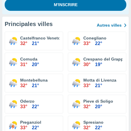
Principales villes
Autres villes
Castelfranco Veneto
Conegliano
32°
21°
33°
22°
Cornuda
Crespano del Grappa
31°
20°
30°
19°
Montebelluna
Motta di Livenza
32°
21°
33°
21°
Oderzo
Pieve di Soligo
33°
22°
32°
20°
Preganziol
Spresiano
33°
22°
32°
22°