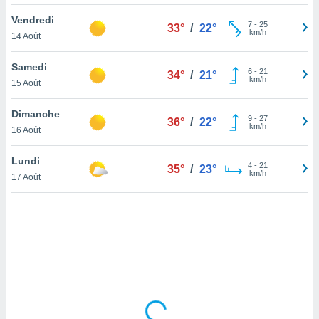
lisé en
Vendredi
 de
7
-
25
33°
/
22°
km/h
14 Août
. Vous
rouver
Samedi
6
-
21
34°
/
21°
ations
km/h
15 Août
re
que de
Dimanche
kies
9
-
27
36°
/
22°
km/h
16 Août
r votre
ement à
ment en
Lundi
4
-
21
35°
/
23°
sur le
km/h
17 Août
res des
kies
le au
page de
te web.
MENT,
 les