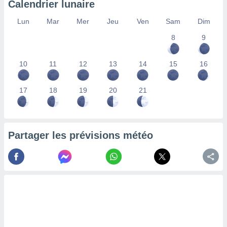
Calendrier lunaire
lisés,
des
Lun
Mar
Mer
Jeu
Ven
Sam
Dim
our
8
9
nner des
s
lisés,
10
11
12
13
14
15
16
la
ance des
s,
17
18
19
20
21
la
ance des
s,
dre les
Partager les prévisions météo
par le
ques ou
inaisons
ées
nt de
tes
,
er et
r les