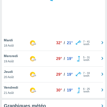
logies
e
s
tez pas
ation de
, vous
z à
à notre
Mardi
7
-
41
32°
/
21°
km/h
18 Août
.com.
 cas,
Mercredi
5
-
31
us
29°
/
19°
km/h
19 Août
ns que
s
Jeudi
7
-
33
29°
/
19°
ires
km/h
20 Août
urer la
on sur le
Vendredi
6
-
25
 seront
30°
/
19°
km/h
21 Août
, et que
ies ne
as
Graphiques météo