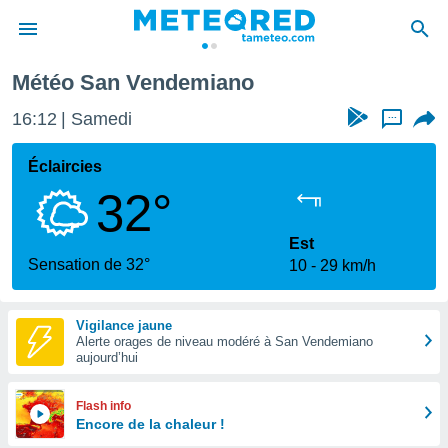
Météo San Vendemiano
e
ntialité
16:12
Samedi
...
enu de
o.com
Éclaircies
o.com) a
32°
aré par
onnels
Est
arantir
Sensation de 32°
10
29 km/h
té des
ions
. Vous
Vigilance jaune
accéder
Alerte orages de niveau modéré à San Vendemiano
e en
aujourd’hui
 les
s :
Flash info
Encore de la chaleur !
r les