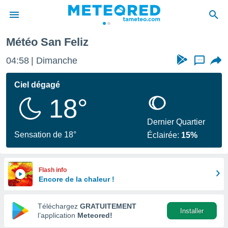
Météo San Feliz
e
ntialité
04:58
Dimanche
...
enu de
o.com
Ciel dégagé
o.com) a
18°
aré par
onnels
Dernier Quartier
arantir
Sensation de 18°
Éclairée:
15%
té des
ions
. Vous
accéder
Flash info
e en
Encore de la chaleur !
 les
Téléchargez
GRATUITEMENT
s :
Installer
l’application
Meteored!
r les