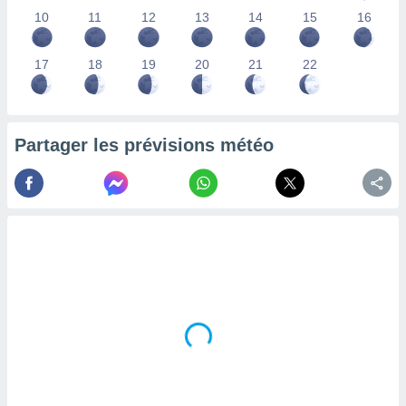
lisés,
10
11
12
13
14
15
16
des
our
17
18
19
20
21
22
nner des
s
lisés,
la
ance des
Partager les prévisions météo
s,
la
ance des
s,
dre les
par le
ques ou
inaisons
ées
nt de
tes
,
er et
r les