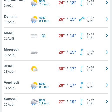
90%
n «
8
-
25
24°
/
18°
7.5 mm
km/h
9 Août
 et
r »,
cédez au
Demain
40%
6
-
22
26°
/
15°
 et vous
0.1 mm
km/h
10 Août
z
ation de
Mardi
7
-
23
29°
/
14°
km/h
11 Août
qu'ils
 nous ou
aires,
Mercredi
6
-
25
29°
/
15°
km/h
12 Août
nt de
t
Jeudi
5
-
28
er le
30°
/
17°
km/h
13 Août
ement
te, ainsi
Vendredi
60%
6
-
31
28°
/
17°
0.3 mm
km/h
per un
14 Août
écifique
us
Samedi
80%
6
-
27
de la
27°
/
19°
1.1 mm
km/h
15 Août
 et du