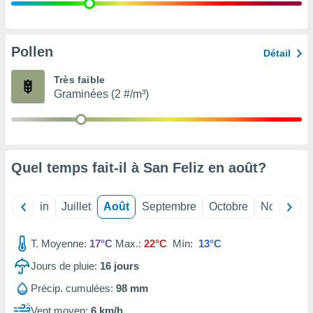
nées
lles sur
d'un
égitime,
Pollen
Détail
vous
vous
Très faible
 Pour ce
Graminées (2 #/m³)
ous
etirer
ement
 opposer
Quel temps fait-il à San Feliz en
août
?
ement
nées à
ment en
Mai
Juin
Juillet
Août
Septembre
Octobre
Novembre
 sur «
res
» ou
e
T. Moyenne:
17°C
Max.:
22°C
Mín:
13°C
que de
kies
Jours de pluie:
16
jours
ite web.
Précip. cumulées:
98 mm
t nos
Vent moyen:
6 km/h