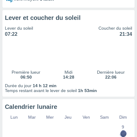
ires
ons le
ent des
Lever et coucher du soleil
es
 :
Lever du soleil
Coucher du soleil
et/ou
07:22
21:34
 à des
ions sur
eil,
des
limitées
Première lueur
Midi
Dernière lueur
nner la
06:50
14:28
22:06
, créer
ils pour
Durée du jour
14 h 12 min
ité
Temps restant avant le lever de soleil
1h 53min
lisée,
des
Calendrier lunaire
our
nner des
Lun
Mar
Mer
Jeu
Ven
Sam
Dim
és
lisées,
9
s profils
enus