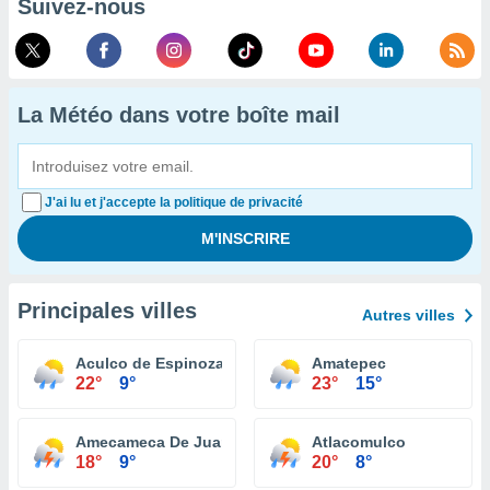
Suivez-nous
La Météo dans votre boîte mail
J'ai lu et j'accepte la politique de privacité
Principales villes
Autres villes
Aculco de Espinoza
Amatepec
22°
9°
23°
15°
Amecameca De Juarez
Atlacomulco
18°
9°
20°
8°