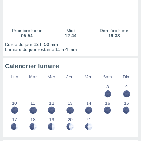
ires
ons le
ent des
es
 :
Première lueur
Midi
Dernière lueur
et/ou
05:54
12:44
19:33
 à des
Durée du jour
12 h 53 min
ions sur
Lumière du jour restante
11 h 4 min
eil,
des
limitées
Calendrier lunaire
nner la
Lun
Mar
Mer
Jeu
Ven
Sam
Dim
, créer
ils pour
8
9
ité
lisée,
10
11
12
13
14
15
16
des
our
nner des
17
18
19
20
21
és
lisées,
s profils
enus