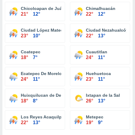
Chicoloapan de Juárez
Chimalhuacán
21°
12°
22°
12°
Ciudad López Mateos
Ciudad Nezahualcóyotl
23°
10°
22°
13°
Coatepec
Cuautitlan
18°
7°
24°
11°
Ecatepec De Morelos
Huehuetoca
24°
11°
23°
11°
Huixquilucan de Degollado
Ixtapan de la Sal
18°
8°
26°
13°
Los Reyes Acaquilpan
Metepec
22°
13°
19°
9°