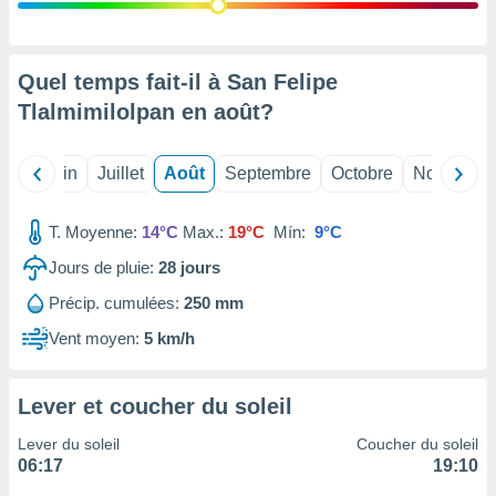
nées
lles sur
d'un
égitime,
Quel temps fait-il à San Felipe
vous
Tlalmimilolpan en
août
?
vous
 Pour ce
ous
Mai
Juin
Juillet
Août
Septembre
Octobre
Novembre
etirer
ement
T. Moyenne:
14°C
Max.:
19°C
Mín:
9°C
 opposer
ement
Jours de pluie:
28
jours
nées à
Précip. cumulées:
250 mm
ment en
 sur «
Vent moyen:
5 km/h
res
» ou
e
que de
Lever et coucher du soleil
kies
ite web.
Lever du soleil
Coucher du soleil
06:17
19:10
t nos