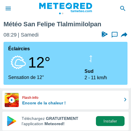
Météo San Felipe Tlalmimilolpan
e
ntialité
08:29
Samedi
...
enu de
o.com
Éclaircies
o.com) a
12°
aré par
onnels
Sud
arantir
Sensation de 12°
2
11 km/h
té des
ions
. Vous
accéder
Flash info
e en
Encore de la chaleur !
 les
Téléchargez
GRATUITEMENT
s :
Installer
l’application
Meteored!
r les