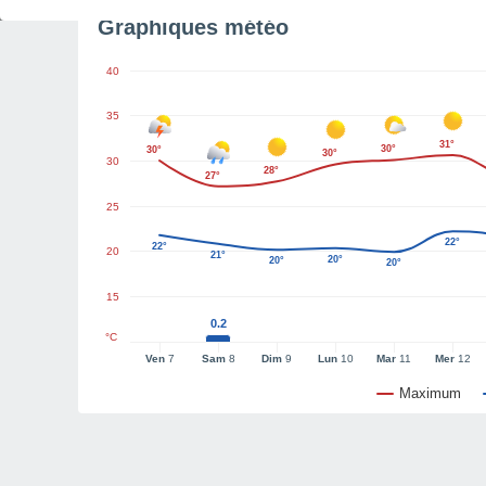
Graphiques météo
40
35
31°
30°
30°
30°
30
28°
27°
25
22°
22°
20
21°
20°
20°
20°
15
0.2
°C
Ven
7
Sam
8
Dim
9
Lun
10
Mar
11
Mer
12
Maximum