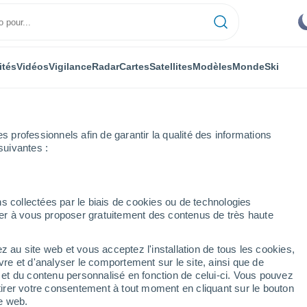
ités
Vidéos
Vigilance
Radar
Cartes
Satellites
Modèles
Monde
Ski
professionnels afin de garantir la qualité des informations
suivantes :
s collectées par le biais de cookies ou de technologies
nuer à vous proposer gratuitement des contenus de très haute
alie)
z au site web et vous acceptez l'installation de tous les cookies,
...
vre et d'analyser le comportement sur le site, ainsi que de
é et du contenu personnalisé en fonction de celui-ci. Vous pouvez
Heure par heure
tirer votre consentement à tout moment en cliquant sur le bouton
Ciel dégagé dans les prochaines
te web.
heures