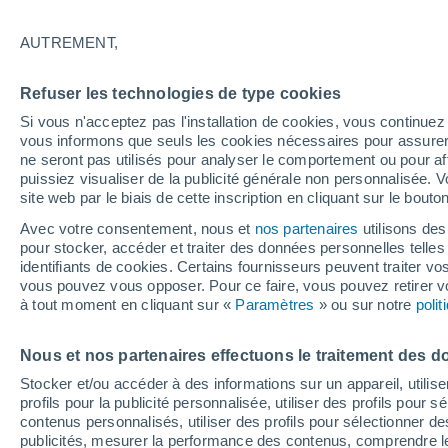
26°
AUTREMENT,
Dernier Qu
Refuser les technologies de type cookies
Éclairée:
3
Sensation de 26°
Si vous n'acceptez pas l'installation de cookies, vous continu
vous informons que seuls les cookies nécessaires pour assurer la
ne seront pas utilisés pour analyser le comportement ou pour af
puissiez visualiser de la publicité générale non personnalisée. V
Actualité
site web par le biais de cette inscription en cliquant sur le bouto
Le réchauffement climatique modifie le goût 
nos aliments
Avec votre consentement, nous et
nos partenaires
utilisons des
pour stocker, accéder et traiter des données personnelles telles 
Météo 1 - 7 jours
Heure par heure
Actualité
Carte 
identifiants de cookies. Certains fournisseurs peuvent traiter vo
vous pouvez vous opposer. Pour ce faire, vous pouvez retirer
à tout moment en cliquant sur «
Paramètres
» ou sur notre
poli
Demain
Dimanche
Aujourd´hui
Nous et nos partenaires effectuons le traitement des d
8 Août
9 Août
7 Août
Stocker et/ou accéder à des informations sur un appareil, utilise
profils pour la publicité personnalisée, utiliser des profils pour 
contenus personnalisés, utiliser des profils pour sélectionner
publicités, mesurer la performance des contenus, comprendre le
40%