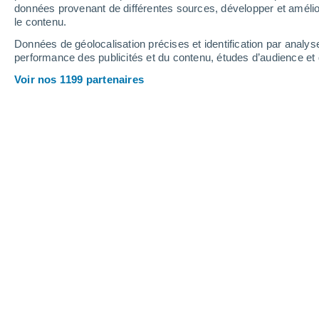
0.2 mm
données provenant de différentes sources, développer et amélior
le contenu.
27°
/
21°
28°
/
20°
30°
/
22°
Données de géolocalisation précises et identification par analys
performance des publicités et du contenu, études d’audience e
16
-
33
km/h
14
-
34
km/h
11
20
-
40
km/h
Voir nos 1199 partenaires
Météo San Clemente aujourd´hui
, 7 a
Éclaircies
29°
17:00
T. ressentie
29°
Éclaircies
29°
18:00
T. ressentie
29°
Ensoleillé
28°
19:00
T. ressentie
28°
Éclaircies
28°
20:00
T. ressentie
28°