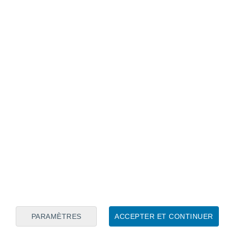
Calendrier lunaire
Lun
Mar
Mer
Jeu
Ven
Sam
Dim
7
8
9
10
11
12
13
14
15
16
17
18
19
20
PARAMÈTRES
ACCEPTER ET CONTINUER