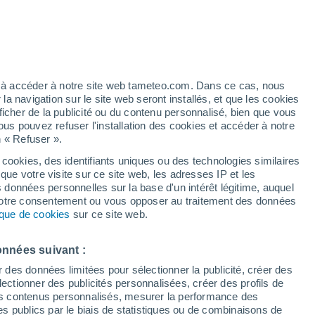
artier
5%
ez à accéder à notre site web tameteo.com. Dans ce cas, nous
 navigation sur le site web seront installés, et que les cookies
ficher de la publicité ou du contenu personnalisé, bien que vous
ous pouvez refuser l'installation des cookies et accéder à notre
n « Refuser ».
de
 cookies, des identifiants uniques ou des technologies similaires
que votre visite sur ce site web, les adresses IP et les
des températures
Radar de pluie
Satellites
Modèles
s données personnelles sur la base d'un intérêt légitime, auquel
 votre consentement ou vous opposer au traitement des données
tique de cookies
sur ce site web.
Lundi
Mardi
Mercredi
Jeudi
onnées suivant :
10 Août
11 Août
12 Août
13 Août
r des données limitées pour sélectionner la publicité, créer des
sélectionner des publicités personnalisées, créer des profils de
 des contenus personnalisés, mesurer la performance des
s publics par le biais de statistiques ou de combinaisons de