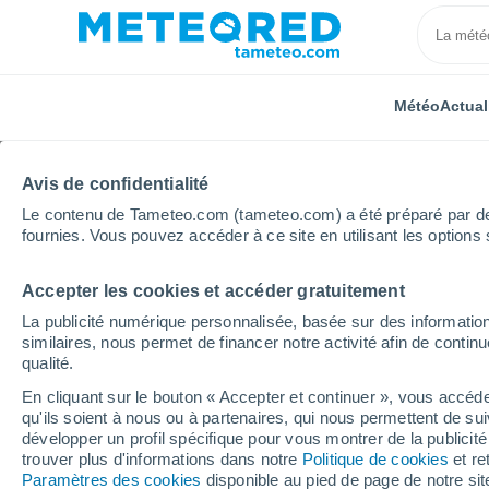
Météo
Actual
Avis de confidentialité
Le contenu de Tameteo.com (tameteo.com) a été préparé par des 
fournies. Vous pouvez accéder à ce site en utilisant les options 
Accepter les cookies et accéder gratuitement
Accueil
Italie
Province de Rimini
San Clemente
La publicité numérique personnalisée, basée sur des information
similaires, nous permet de financer notre activité afin de conti
Météo San Clemente (It
qualité.
En cliquant sur le bouton « Accepter et continuer », vous accéde
22:11
Vendredi
qu'ils soient à nous ou à partenaires, qui nous permettent de sui
développer un profil spécifique pour vous montrer de la publicit
trouver plus d'informations dans notre
Politique de cookies
et re
Ciel dégagé
Paramètres des cookies
disponible au pied de page de notre si