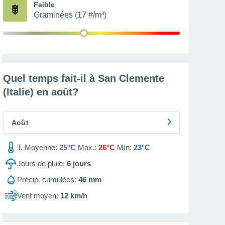
Faible
Graminées (17 #/m³)
Quel temps fait-il à San Clemente
(Italie) en
août
?
Août
T. Moyenne:
25°C
Max.:
26°C
Mín:
23°C
Jours de pluie:
6
jours
Précip. cumulées:
46 mm
Vent moyen:
12 km/h