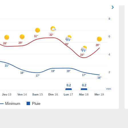
8
32°
31°
6
29°
28°
28°
28°
4
24°
21°
19°
19°
2
18°
17°
17°
16°
0.2
0.2
mm
Jeu
13
Ven
14
Sam
15
Dim
16
Lun
17
Mar
18
Mer
19
Minimum
Pluie