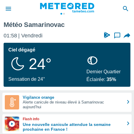
Météo Samarinovac
e
ntialité
01:58
Vendredi
...
enu de
o.com
Ciel dégagé
o.com) a
24°
aré par
onnels
Dernier Quartier
arantir
Sensation de 24°
Éclairée:
35%
té des
ions
. Vous
Vigilance orange
accéder
Alerte canicule de niveau élevé à Samarinovac
e en
aujourd’hui
 les
Flash info
s :
Une nouvelle canicule attendue la semaine
prochaine en France !
r les