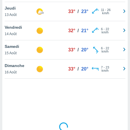
lisé en
Jeudi
 de
11
-
26
33°
/
23°
km/h
13 Août
. Vous
rouver
Vendredi
6
-
22
32°
/
21°
ations
km/h
14 Août
re
que de
Samedi
kies
6
-
22
33°
/
20°
km/h
15 Août
r votre
ement à
ment en
Dimanche
7
-
23
33°
/
20°
sur le
km/h
16 Août
res des
kies
le au
page de
te web.
MENT,
 les