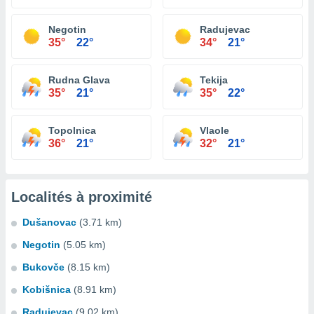
Negotin
Radujevac
35°
22°
34°
21°
Rudna Glava
Tekija
35°
21°
35°
22°
Topolnica
Vlaole
36°
21°
32°
21°
Localités à proximité
Dušanovac
(3.71 km)
Negotin
(5.05 km)
Bukovče
(8.15 km)
Kobišnica
(8.91 km)
Radujevac
(9.02 km)