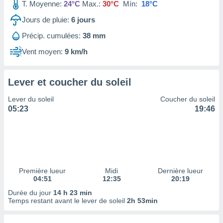
ires
T. Moyenne:
24°C
Max.:
30°C
Mín:
18°C
ons le
Jours de pluie:
6
jours
ent des
es
Précip. cumulées:
38 mm
 :
Vent moyen:
9 km/h
et/ou
 à des
ions sur
eil,
Lever et coucher du soleil
des
Lever du soleil
Coucher du soleil
limitées
05:23
19:46
nner la
, créer
ils pour
ité
lisée,
des
Première lueur
Midi
Dernière lueur
our
04:51
12:35
20:19
nner des
Durée du jour
14 h 23 min
és
Temps restant avant le lever de soleil
2h 53min
lisées,
s profils
enus