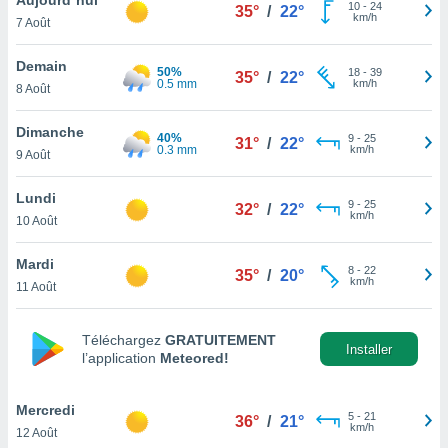
n «
10
-
24
35°
/
22°
km/h
7 Août
 et
r »,
cédez au
Demain
50%
18
-
39
35°
/
22°
 et vous
0.5 mm
km/h
8 Août
z
ation de
Dimanche
40%
9
-
25
31°
/
22°
0.3 mm
km/h
9 Août
qu'ils
 nous ou
aires,
Lundi
9
-
25
32°
/
22°
km/h
10 Août
nt de
t
Mardi
8
-
22
er le
35°
/
20°
km/h
11 Août
ement
te, ainsi
Téléchargez
GRATUITEMENT
per un
Installer
l’application
Meteored!
écifique
us
de la
Mercredi
5
-
21
36°
/
21°
 et du
km/h
12 Août