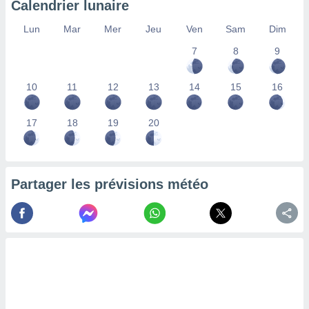
Calendrier lunaire
lisés,
des
Lun
Mar
Mer
Jeu
Ven
Sam
Dim
our
7
8
9
nner des
s
lisés,
10
11
12
13
14
15
16
la
ance des
s,
17
18
19
20
la
ance des
s,
dre les
Partager les prévisions météo
par le
ques ou
inaisons
ées
nt de
tes
,
er et
r les