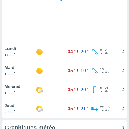
logies
e
s
tez pas
ation de
, vous
z à
à notre
Lundi
8
-
26
34°
/
20°
km/h
17 Août
.com.
 cas,
Mardi
13
-
31
us
35°
/
19°
km/h
18 Août
ns que
s
Mercredi
6
-
24
35°
/
20°
ires
km/h
19 Août
urer la
on sur le
Jeudi
22
-
55
 seront
35°
/
21°
km/h
20 Août
, et que
ies ne
as
Graphiques météo