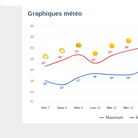
Graphiques météo
40
35
29°
30
27°
27°
24°
25
23°
22°
20
18°
18°
18°
15
17°
15°
13°
10
°C
Ven
7
Sam
8
Dim
9
Lun
10
Mar
11
Mer
12
Maximum