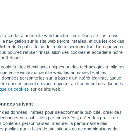
éré
ez à accéder à notre site web tameteo.com. Dans ce cas, nous
 navigation sur le site web seront installés, et que les cookies
ficher de la publicité ou du contenu personnalisé, bien que vous
ous pouvez refuser l'installation des cookies et accéder à notre
n « Refuser ».
 cookies, des identifiants uniques ou des technologies similaires
que votre visite sur ce site web, les adresses IP et les
 de couverture nuageuse
Radar de pluie
Satellites
Modèles
s données personnelles sur la base d'un intérêt légitime, auquel
 votre consentement ou vous opposer au traitement des données
tique de cookies
sur ce site web.
Lundi
Mardi
Mercredi
Jeudi
onnées suivant :
10 Août
11 Août
12 Août
13 Août
r des données limitées pour sélectionner la publicité, créer des
sélectionner des publicités personnalisées, créer des profils de
 des contenus personnalisés, mesurer la performance des
s publics par le biais de statistiques ou de combinaisons de