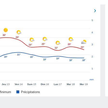
5
4
30°
29°
25°
25°
3
24°
23°
22°
21°
2
20°
20°
19°
19°
18°
18°
1
mm
Jeu
13
Ven
14
Sam
15
Dim
16
Lun
17
Mar
18
Mer
19
Minimum
Précipitations