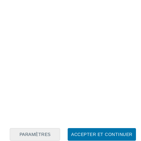
Calendrier lunaire
Lun
Mar
Mer
Jeu
Ven
Sam
Dim
7
8
9
10
11
12
13
14
15
16
17
18
19
20
PARAMÈTRES
ACCEPTER ET CONTINUER