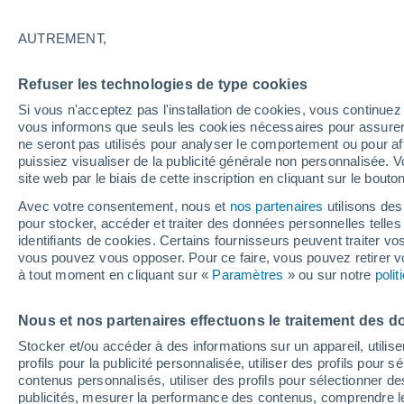
21°
AUTREMENT,
UV
5 Mod
Refuser les technologies de type cookies
Sensation de 21°
FPS
6-10
Si vous n'acceptez pas l'installation de cookies, vous continu
vous informons que seuls les cookies nécessaires pour assurer la
ne seront pas utilisés pour analyser le comportement ou pour af
puissiez visualiser de la publicité générale non personnalisée. V
Flash info
site web par le biais de cette inscription en cliquant sur le bouto
Une nouvelle canicule attendue la semaine
prochaine en France !
Avec votre consentement, nous et
nos partenaires
utilisons des
pour stocker, accéder et traiter des données personnelles telles 
Météo 1 - 7 jours
Heure par heure
Actualité
Carte
identifiants de cookies. Certains fournisseurs peuvent traiter vo
vous pouvez vous opposer. Pour ce faire, vous pouvez retirer
à tout moment en cliquant sur «
Paramètres
» ou sur notre
poli
Demain
Dimanche
Aujourd´hui
Nous et nos partenaires effectuons le traitement des d
8 Août
9 Août
7 Août
Stocker et/ou accéder à des informations sur un appareil, utilise
profils pour la publicité personnalisée, utiliser des profils pour 
contenus personnalisés, utiliser des profils pour sélectionner
publicités, mesurer la performance des contenus, comprendre le