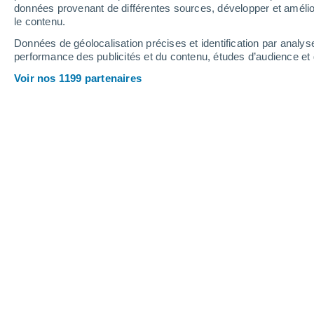
données provenant de différentes sources, développer et amélior
le contenu.
24°
/
13°
27°
/
17°
22°
/
15°
Données de géolocalisation précises et identification par analys
performance des publicités et du contenu, études d’audience e
17
-
30
km/h
14
-
27
km/h
15
17
-
32
km/h
Voir nos 1199 partenaires
Météo Sainte-Marguerite-sur-Mer auj
Éclaircies
21°
13:00
T. ressentie
21°
Éclaircies
20°
14:00
T. ressentie
20°
Ensoleillé
20°
15:00
T. ressentie
20°
Ensoleillé
20°
16:00
T. ressentie
20°