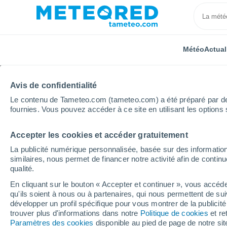
Météo
Actual
Avis de confidentialité
Le contenu de Tameteo.com (tameteo.com) a été préparé par des 
fournies. Vous pouvez accéder à ce site en utilisant les options 
Accepter les cookies et accéder gratuitement
Accueil
Normandie
Seine-Maritime
Sainte-Marg
La publicité numérique personnalisée, basée sur des information
similaires, nous permet de financer notre activité afin de conti
Météo Sainte-Margueri
qualité.
En cliquant sur le bouton « Accepter et continuer », vous accéde
13:21
Vendredi
qu'ils soient à nous ou à partenaires, qui nous permettent de sui
développer un profil spécifique pour vous montrer de la publicit
trouver plus d'informations dans notre
Politique de cookies
et re
Éclaircies
Paramètres des cookies
disponible au pied de page de notre si