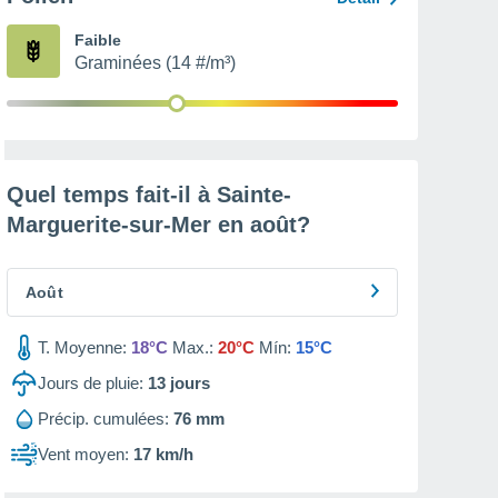
Faible
Graminées (14 #/m³)
Quel temps fait-il à Sainte-
Marguerite-sur-Mer en
août
?
Août
T. Moyenne:
18°C
Max.:
20°C
Mín:
15°C
Jours de pluie:
13
jours
Précip. cumulées:
76 mm
Vent moyen:
17 km/h