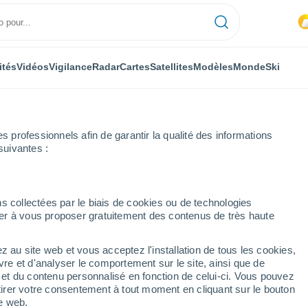
ités
Vidéos
Vigilance
Radar
Cartes
Satellites
Modèles
Monde
Ski
professionnels afin de garantir la qualité des informations
suivantes :
uerite-sur-Mer
s collectées par le biais de cookies ou de technologies
nuer à vous proposer gratuitement des contenus de très haute
te-sur-Mer
z au site web et vous acceptez l'installation de tous les cookies,
...
vre et d'analyser le comportement sur le site, ainsi que de
é et du contenu personnalisé en fonction de celui-ci. Vous pouvez
Heure par heure
tirer votre consentement à tout moment en cliquant sur le bouton
Intervalles nuageux dans les
te web.
prochaines heures