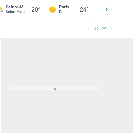
Sainte-Marguerite-sur-Mer
Paris
Montpelli
20°
24°
Seine-Maritime
Paris
Hérault
°C