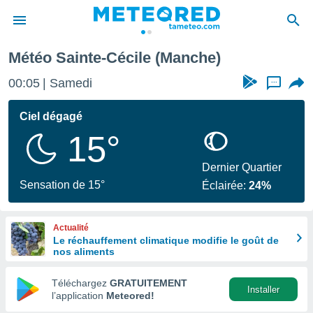
Météo Sainte-Cécile (Manche)
e
ntialité
00:05
Samedi
...
enu de
o.com
Ciel dégagé
o.com) a
15°
aré par
onnels
Dernier Quartier
arantir
Sensation de 15°
Éclairée:
24%
té des
ions
. Vous
Actualité
accéder
Le réchauffement climatique modifie le goût de
e en
nos aliments
 les
Téléchargez
GRATUITEMENT
s :
Installer
l’application
Meteored!
r les