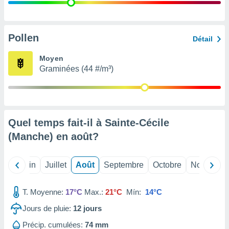
nées
lles sur
d'un
égitime,
Pollen
Détail
vous
vous
Moyen
 Pour ce
Graminées (44 #/m³)
ous
etirer
ement
 opposer
Quel temps fait-il à Sainte-Cécile
ement
nées à
(Manche) en
août
?
ment en
 sur «
res
» ou
Mai
Juin
Juillet
Août
Septembre
Octobre
Novembre
e
que de
kies
T. Moyenne:
17°C
Max.:
21°C
Mín:
14°C
ite web.
Jours de pluie:
12
jours
t nos
Précip. cumulées:
74 mm