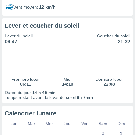
ires
ons le
Vent moyen:
12 km/h
ent des
es
 :
Lever et coucher du soleil
et/ou
Lever du soleil
Coucher du soleil
 à des
06:47
21:32
ions sur
eil,
des
limitées
nner la
, créer
Première lueur
Midi
Dernière lueur
ils pour
06:11
14:10
22:08
ité
Durée du jour
14 h 45 min
lisée,
Temps restant avant le lever de soleil
6h 7min
des
our
nner des
Calendrier lunaire
és
lisées,
Lun
Mar
Mer
Jeu
Ven
Sam
Dim
s profils
8
9
enus