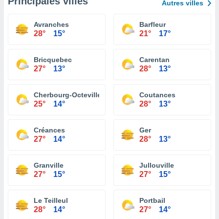
Principales villes
Autres villes
Avranches
Barfleur
28°
15°
21°
17°
Bricquebec
Carentan
27°
13°
28°
13°
Cherbourg-Octeville
Coutances
25°
14°
28°
13°
Créances
Ger
27°
14°
28°
13°
Granville
Jullouville
27°
15°
27°
15°
Le Teilleul
Portbail
28°
14°
27°
14°