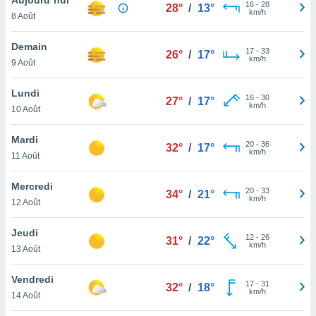
n «
16
-
28
28°
/
13°
km/h
8 Août
 et
r »,
cédez au
Demain
17
-
33
26°
/
17°
 et vous
km/h
9 Août
z
ation de
Lundi
16
-
30
27°
/
17°
km/h
10 Août
qu'ils
 nous ou
aires,
Mardi
20
-
36
32°
/
17°
km/h
11 Août
nt de
t
Mercredi
20
-
33
er le
34°
/
21°
km/h
12 Août
ement
te, ainsi
Jeudi
12
-
26
31°
/
22°
km/h
per un
13 Août
écifique
us
Vendredi
17
-
31
de la
32°
/
18°
km/h
14 Août
 et du