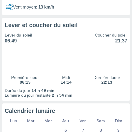
ires
ons le
Vent moyen:
13 km/h
ent des
es
 :
Lever et coucher du soleil
et/ou
Lever du soleil
Coucher du soleil
 à des
06:49
21:37
ions sur
eil,
des
limitées
nner la
, créer
Première lueur
Midi
Dernière lueur
ils pour
06:13
14:14
22:13
ité
Durée du jour
14 h 49 min
lisée,
Lumière du jour restante
2 h 54 min
des
our
nner des
Calendrier lunaire
és
lisées,
Lun
Mar
Mer
Jeu
Ven
Sam
Dim
s profils
6
7
8
9
enus