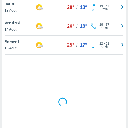
Jeudi
lisé en
14
-
34
28°
/
18°
km/h
 de
13 Août
. Vous
rouver
Vendredi
16
-
37
26°
/
18°
km/h
14 Août
ations
re
Samedi
que de
12
-
31
25°
/
17°
km/h
kies
15 Août
r votre
ement à
ment en
sur le
res des
kies
le au
page de
te web.
MENT,
 les