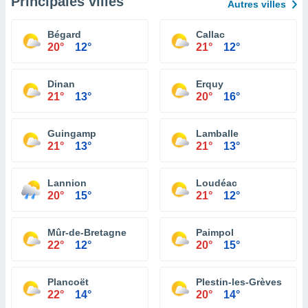
Principales villes
Autres villes
Bégard
Callac
20°
12°
21°
12°
Dinan
Erquy
21°
13°
20°
16°
Guingamp
Lamballe
21°
13°
21°
13°
Lannion
Loudéac
20°
15°
21°
12°
Mûr-de-Bretagne
Paimpol
22°
12°
20°
15°
Plancoët
Plestin-les-Grèves
22°
14°
20°
14°