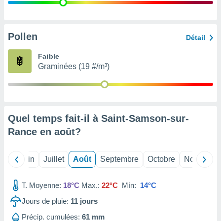
nées
lles sur
d'un
égitime,
Pollen
Détail
vous
vous
Faible
 Pour ce
Graminées (19 #/m³)
ous
etirer
ement
 opposer
Quel temps fait-il à Saint-Samson-sur-
ement
nées à
Rance en
août
?
ment en
 sur «
res
» ou
Mai
Juin
Juillet
Août
Septembre
Octobre
Novembre
e
que de
kies
T. Moyenne:
18°C
Max.:
22°C
Mín:
14°C
ite web.
Jours de pluie:
11
jours
t nos
Précip. cumulées:
61 mm