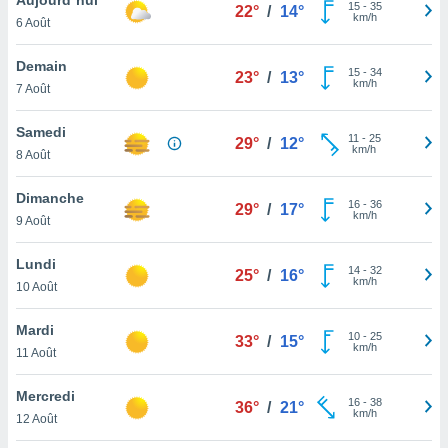
n «
15
-
35
22°
/
14°
km/h
6 Août
 et
r »,
cédez au
Demain
15
-
34
23°
/
13°
 et vous
km/h
7 Août
z
ation de
Samedi
11
-
25
29°
/
12°
km/h
8 Août
qu'ils
 nous ou
aires,
Dimanche
16
-
36
29°
/
17°
km/h
9 Août
nt de
t
Lundi
14
-
32
er le
25°
/
16°
km/h
10 Août
ement
te, ainsi
Mardi
10
-
25
33°
/
15°
km/h
per un
11 Août
écifique
us
Mercredi
16
-
38
de la
36°
/
21°
km/h
12 Août
 et du