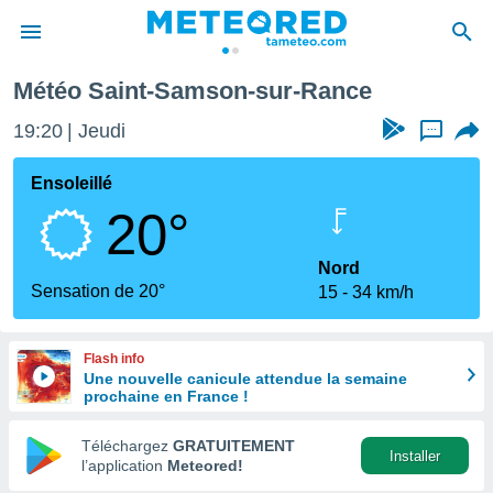
-Rance
Météo Saint-Samson-sur-Rance
e
ntialité
19:20
Jeudi
...
enu de
o.com
Ensoleillé
o.com) a
20°
aré par
onnels
Nord
arantir
Sensation de 20°
15
34 km/h
té des
ions
. Vous
Flash info
accéder
Une nouvelle canicule attendue la semaine
e en
prochaine en France !
 les
Téléchargez
GRATUITEMENT
s :
Installer
l’application
Meteored!
r les