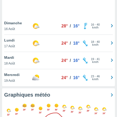
logies
e
s
Dimanche
tez pas
16
-
40
28°
/
16°
km/h
ation de
16 Août
, vous
z à
Lundi
18
-
40
24°
/
18°
à notre
km/h
17 Août
.com.
Mardi
 cas,
19
-
41
24°
/
16°
km/h
us
18 Août
ns que
s
Mercredi
23
-
46
24°
/
16°
km/h
19 Août
ires
urer la
on sur le
Graphiques météo
 seront
, et que
ies ne
29°
29°
33°
36°
28°
28°
26°
as
25°
25°
24°
24°
23°
22°