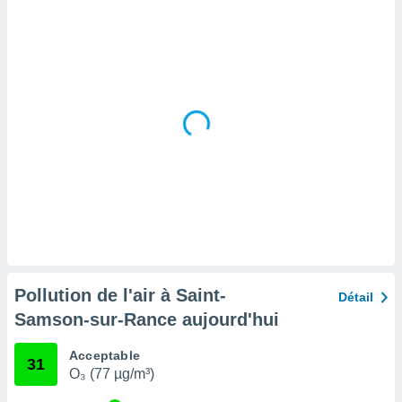
tre
ement,
enaires
s des
 des
nts
 ou des
gies
es pour
 accéder
r des
lles
ue votre
r ce site
Pollution de l'air à Saint-
Détail
 IP et
Samson-sur-Rance aujourd'hui
ifiants
es.
Acceptable
31
O₃ (77 µg/m³)
eurs
traiter