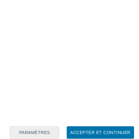
Calendrier lunaire
Lun
Mar
Mer
Jeu
Ven
Sam
Dim
7
8
9
10
11
12
13
14
15
16
PARAMÈTRES
ACCEPTER ET CONTINUER