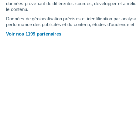
2.8 mm
données provenant de différentes sources, développer et amélior
le contenu.
37°
/
19°
37°
/
22°
33°
/
17°
Données de géolocalisation précises et identification par analys
performance des publicités et du contenu, études d’audience e
18
-
38
km/h
11
-
31
km/h
13
10
-
26
km/h
Voir nos 1199 partenaires
Météo Saint-Projet aujourd´hui
, 7 aoû
Ciel dégagé
21°
01:00
T. ressentie
21°
Ciel dégagé
21°
02:00
T. ressentie
21°
Ciel dégagé
20°
03:00
T. ressentie
20°
Ciel dégagé
19°
05:00
T. ressentie
19°