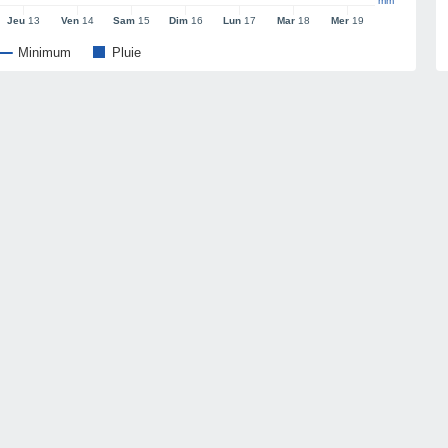
mm
Jeu
13
Ven
14
Sam
15
Dim
16
Lun
17
Mar
18
Mer
19
Minimum
Pluie