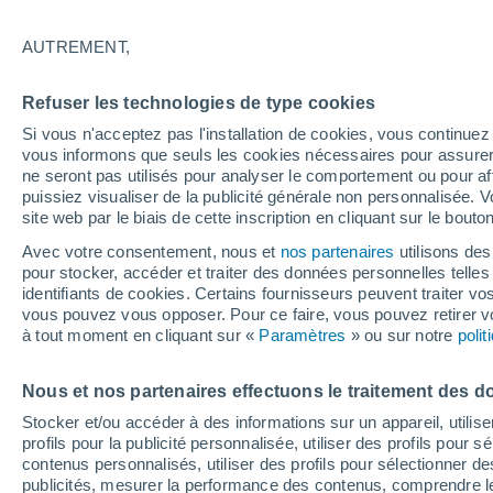
21°
AUTREMENT,
Dernier Qu
Refuser les technologies de type cookies
Éclairée:
3
Sensation de 21°
Si vous n'acceptez pas l'installation de cookies, vous continu
vous informons que seuls les cookies nécessaires pour assurer la
ne seront pas utilisés pour analyser le comportement ou pour af
puissiez visualiser de la publicité générale non personnalisée. V
Flash info
site web par le biais de cette inscription en cliquant sur le bouto
Une nouvelle canicule attendue la semaine
prochaine en France !
Avec votre consentement, nous et
nos partenaires
utilisons des
pour stocker, accéder et traiter des données personnelles telles 
Météo 1 - 7 jours
Heure par heure
Actualité
Carte 
identifiants de cookies. Certains fournisseurs peuvent traiter vo
vous pouvez vous opposer. Pour ce faire, vous pouvez retirer
à tout moment en cliquant sur «
Paramètres
» ou sur notre
poli
Demain
Dimanche
Aujourd´hui
Nous et nos partenaires effectuons le traitement des d
8 Août
9 Août
7 Août
Stocker et/ou accéder à des informations sur un appareil, utilise
profils pour la publicité personnalisée, utiliser des profils pour 
contenus personnalisés, utiliser des profils pour sélectionner
publicités, mesurer la performance des contenus, comprendre le
70%