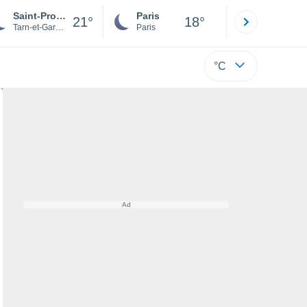
Saint-Projet
Paris
Montpelli
21°
18°
Tarn-et-Garonne
Paris
Hérault
°C