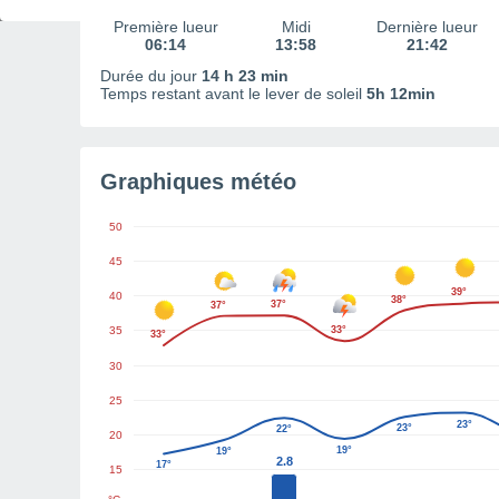
Première lueur
Midi
Dernière lueur
06:14
13:58
21:42
Durée du jour
14 h 23 min
Temps restant avant le lever de soleil
5h 12min
Graphiques météo
50
45
39°
40
38°
37°
37°
35
33°
33°
30
25
23°
23°
22°
20
19°
19°
2.8
17°
15