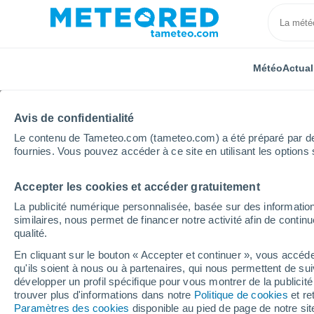
Météo
Actual
Avis de confidentialité
Le contenu de Tameteo.com (tameteo.com) a été préparé par des 
fournies. Vous pouvez accéder à ce site en utilisant les options 
Accepter les cookies et accéder gratuitement
Accueil
Occitanie
Tarn-et-Garonne
Saint-Projet
La publicité numérique personnalisée, basée sur des information
similaires, nous permet de financer notre activité afin de conti
Météo Saint-Projet
qualité.
En cliquant sur le bouton « Accepter et continuer », vous accéde
01:02
Vendredi
qu'ils soient à nous ou à partenaires, qui nous permettent de sui
développer un profil spécifique pour vous montrer de la publicit
trouver plus d'informations dans notre
Politique de cookies
et re
Ciel dégagé
Paramètres des cookies
disponible au pied de page de notre si