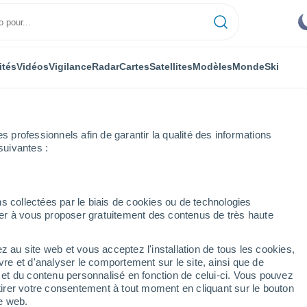
ités
Vidéos
Vigilance
Radar
Cartes
Satellites
Modèles
Monde
Ski
professionnels afin de garantir la qualité des informations
suivantes :
s collectées par le biais de cookies ou de technologies
nuer à vous proposer gratuitement des contenus de très haute
z au site web et vous acceptez l'installation de tous les cookies,
...
vre et d'analyser le comportement sur le site, ainsi que de
é et du contenu personnalisé en fonction de celui-ci. Vous pouvez
Heure par heure
tirer votre consentement à tout moment en cliquant sur le bouton
Ciel dégagé dans les prochaines
te web.
heures