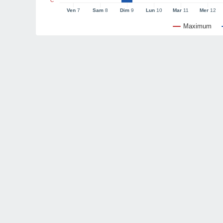
°C
Ven
7
Sam
8
Dim
9
Lun
10
Mar
11
Mer
12
Maximum