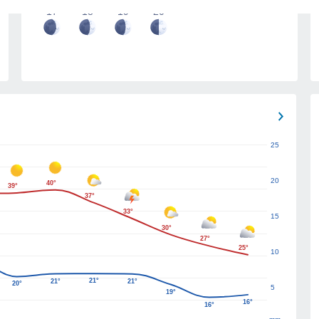
17
18
19
20
25
20
40°
39°
37°
33°
15
30°
27°
25°
10
21°
21°
21°
20°
5
19°
16°
16°