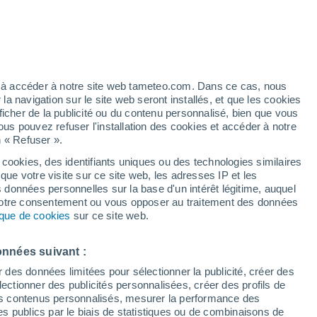
artier
5%
ez à accéder à notre site web tameteo.com. Dans ce cas, nous
 navigation sur le site web seront installés, et que les cookies
ficher de la publicité ou du contenu personnalisé, bien que vous
ous pouvez refuser l'installation des cookies et accéder à notre
n « Refuser ».
 cookies, des identifiants uniques ou des technologies similaires
que votre visite sur ce site web, les adresses IP et les
des températures
Radar de pluie
Satellites
Modèles
s données personnelles sur la base d'un intérêt légitime, auquel
 votre consentement ou vous opposer au traitement des données
tique de cookies
sur ce site web.
Lundi
Mardi
Mercredi
Jeudi
onnées suivant :
10 Août
11 Août
12 Août
13 Août
r des données limitées pour sélectionner la publicité, créer des
sélectionner des publicités personnalisées, créer des profils de
 des contenus personnalisés, mesurer la performance des
s publics par le biais de statistiques ou de combinaisons de