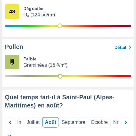
nées
Dégradée
lles sur
48
O₃ (124 µg/m³)
d'un
égitime,
vous
vous
 Pour ce
ous
Pollen
Détail
etirer
Faible
ement
Graminées (15 #/m³)
 opposer
ement
nées à
ment en
 sur «
res
» ou
Quel temps fait-il à Saint-Paul (Alpes-
e
Maritimes) en
août
?
que de
kies
ite web.
Mai
Juin
Juillet
Août
Septembre
Octobre
Novembre
t nos