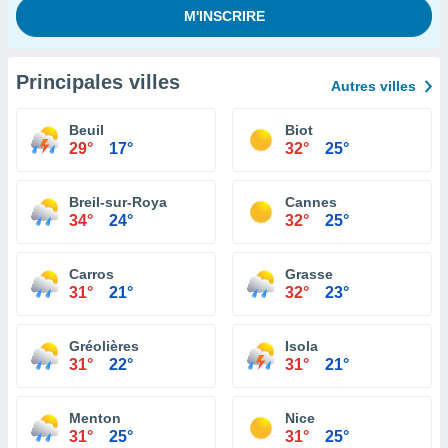
Principales villes
Autres villes
Beuil
Biot
29°
17°
32°
25°
Breil-sur-Roya
Cannes
34°
24°
32°
25°
Carros
Grasse
31°
21°
32°
23°
Gréolières
Isola
31°
22°
31°
21°
Menton
Nice
31°
25°
31°
25°