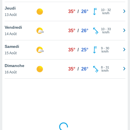
lisé en
Jeudi
 de
10
-
32
35°
/
26°
km/h
13 Août
. Vous
rouver
Vendredi
10
-
33
35°
/
26°
ations
km/h
14 Août
re
que de
Samedi
kies
9
-
30
35°
/
25°
km/h
15 Août
r votre
ement à
ment en
Dimanche
8
-
31
35°
/
26°
sur le
km/h
16 Août
res des
kies
le au
page de
te web.
MENT,
 les