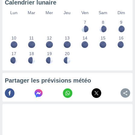
Calendrier lunaire
lisés,
des
Lun
Mar
Mer
Jeu
Ven
Sam
Dim
our
7
8
9
nner des
s
lisés,
10
11
12
13
14
15
16
la
ance des
s,
17
18
19
20
la
ance des
s,
dre les
Partager les prévisions météo
par le
ques ou
inaisons
ées
nt de
tes
,
er et
r les