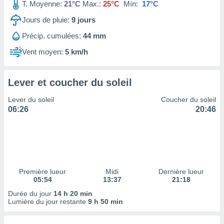
ires
T. Moyenne:
21°C
Max.:
25°C
Mín:
17°C
ons le
Jours de pluie:
9
jours
ent des
es
Précip. cumulées:
44 mm
 :
Vent moyen:
5 km/h
et/ou
 à des
ions sur
eil,
Lever et coucher du soleil
des
Lever du soleil
Coucher du soleil
limitées
06:26
20:46
nner la
, créer
ils pour
ité
lisée,
des
Première lueur
Midi
Dernière lueur
our
05:54
13:37
21:18
nner des
Durée du jour
14 h 20 min
és
Lumière du jour restante
9 h 50 min
lisées,
s profils
enus