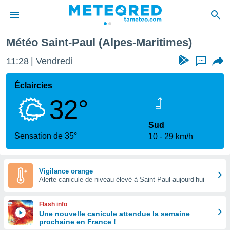
-Paul
Météo Saint-Paul (Alpes-Maritimes)
e
ntialité
11:28
Vendredi
...
enu de
o.com
Éclaircies
o.com) a
32°
aré par
onnels
Sud
arantir
Sensation de 35°
10
29 km/h
té des
ions
. Vous
accéder
Vigilance orange
e en
Alerte canicule de niveau élevé à Saint-Paul aujourd’hui
 les
Flash info
s :
Une nouvelle canicule attendue la semaine
prochaine en France !
r les