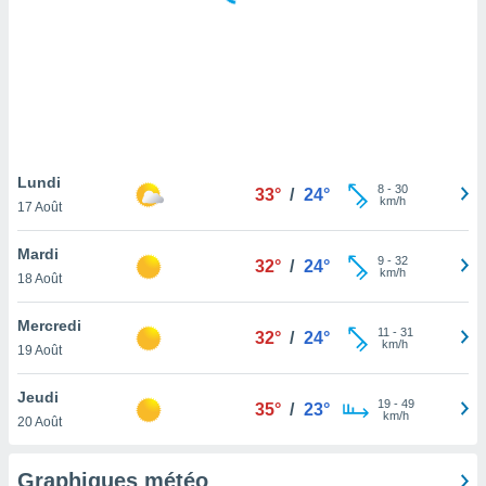
logies
e
s
tez pas
ation de
, vous
z à
à notre
Lundi
8
-
30
33°
/
24°
km/h
17 Août
.com.
 cas,
Mardi
9
-
32
us
32°
/
24°
km/h
18 Août
ns que
s
Mercredi
11
-
31
32°
/
24°
ires
km/h
19 Août
urer la
on sur le
Jeudi
19
-
49
 seront
35°
/
23°
km/h
20 Août
, et que
ies ne
as
Graphiques météo