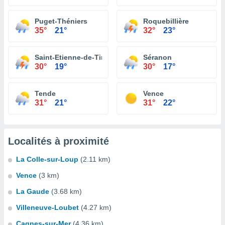
Puget-Théniers
Roquebillière
35°
21°
32°
23°
Saint-Etienne-de-Tinée
Séranon
30°
19°
30°
17°
Tende
Vence
31°
21°
31°
22°
Localités à proximité
La Colle-sur-Loup
(2.11 km)
Vence
(3 km)
La Gaude
(3.68 km)
Villeneuve-Loubet
(4.27 km)
Cagnes-sur-Mer
(4.36 km)