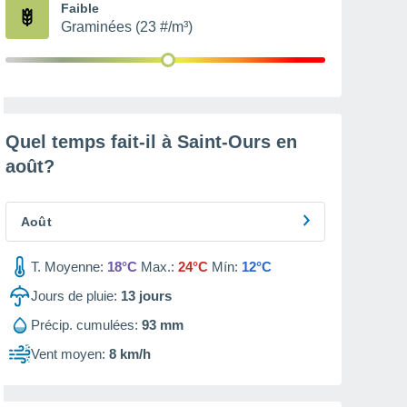
Faible
Graminées (23 #/m³)
Quel temps fait-il à Saint-Ours en
août
?
Août
T. Moyenne:
18°C
Max.:
24°C
Mín:
12°C
Jours de pluie:
13
jours
Précip. cumulées:
93 mm
Vent moyen:
8 km/h