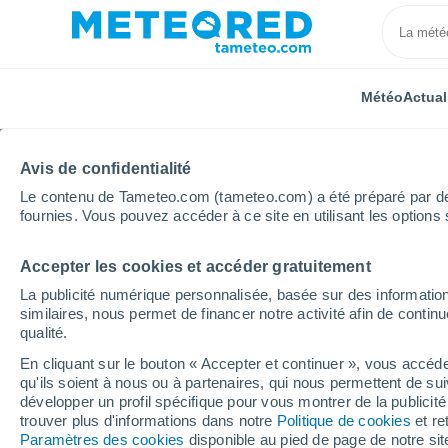
Météo
Actual
Avis de confidentialité
Le contenu de Tameteo.com (tameteo.com) a été préparé par des 
fournies. Vous pouvez accéder à ce site en utilisant les options 
Accepter les cookies et accéder gratuitement
Accueil
Auvergne-Rhône-Alpes
Puy-de-Dôme
S
La publicité numérique personnalisée, basée sur des information
similaires, nous permet de financer notre activité afin de conti
Météo Saint-Ours
qualité.
En cliquant sur le bouton « Accepter et continuer », vous accéde
22:46
Jeudi
qu'ils soient à nous ou à partenaires, qui nous permettent de sui
développer un profil spécifique pour vous montrer de la publicit
trouver plus d'informations dans notre
Politique de cookies
et re
Ciel dégagé
Paramètres des cookies
disponible au pied de page de notre si