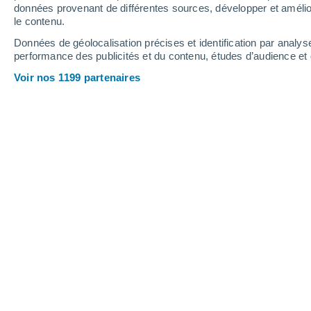
données provenant de différentes sources, développer et amélior
le contenu.
26°
/
14°
32°
/
15°
27°
/
15°
Données de géolocalisation précises et identification par analys
performance des publicités et du contenu, études d’audience e
11
-
30
km/h
11
-
30
km/h
12
14
-
33
km/h
Voir nos 1199 partenaires
Météo Saint-Ours aujourd´hui
, 6 août
Éclaircies
26°
17:00
T. ressentie
26°
Ensoleillé
26°
18:00
T. ressentie
26°
Ensoleillé
24°
19:00
T. ressentie
25°
Ensoleillé
23°
20:00
T. ressentie
25°