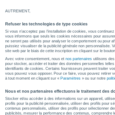
19°
AUTREMENT,
Dernier Qu
Refuser les technologies de type cookies
Éclairée:
4
Sensation de 19°
Si vous n'acceptez pas l'installation de cookies, vous continu
vous informons que seuls les cookies nécessaires pour assurer la
ne seront pas utilisés pour analyser le comportement ou pour af
puissiez visualiser de la publicité générale non personnalisée. V
Flash info
site web par le biais de cette inscription en cliquant sur le bouto
Une nouvelle canicule attendue la semaine
prochaine en France !
Avec votre consentement, nous et
nos partenaires
utilisons des
pour stocker, accéder et traiter des données personnelles telles 
Météo 1 - 7 jours
Heure par heure
Actualité
Carte 
identifiants de cookies. Certains fournisseurs peuvent traiter vo
vous pouvez vous opposer. Pour ce faire, vous pouvez retirer
à tout moment en cliquant sur «
Paramètres
» ou sur notre
poli
Demain
Samedi
D
Aujourd´hui
Nous et nos partenaires effectuons le traitement des d
7 Août
8 Août
6 Août
Stocker et/ou accéder à des informations sur un appareil, utilise
profils pour la publicité personnalisée, utiliser des profils pour 
contenus personnalisés, utiliser des profils pour sélectionner
publicités, mesurer la performance des contenus, comprendre le