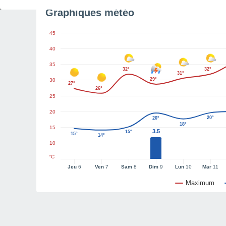
Graphiques météo
45
40
35
32°
32°
31°
29°
30
27°
26°
25
20
20°
20°
18°
15
3.5
15°
15°
14°
10
°C
Jeu
6
Ven
7
Sam
8
Dim
9
Lun
10
Mar
11
Maximum