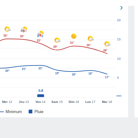
20
35°
35°
15
33°
31°
30°
29°
28°
10
21°
21°
20°
19°
19°
18°
17°
5
0.8
mm
Mer
12
Jeu
13
Ven
14
Sam
15
Dim
16
Lun
17
Mar
18
Minimum
Pluie