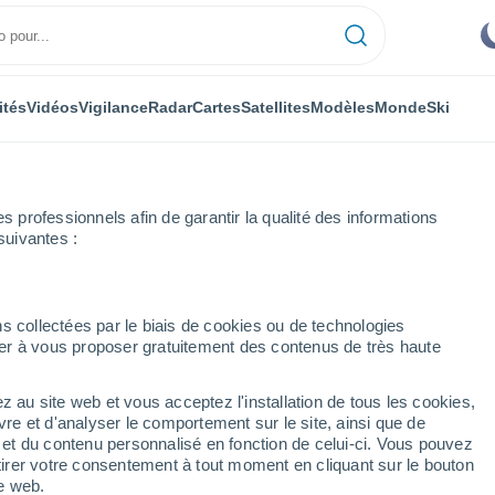
ités
Vidéos
Vigilance
Radar
Cartes
Satellites
Modèles
Monde
Ski
professionnels afin de garantir la qualité des informations
suivantes :
aint-Ours
s collectées par le biais de cookies ou de technologies
nuer à vous proposer gratuitement des contenus de très haute
z au site web et vous acceptez l'installation de tous les cookies,
...
vre et d'analyser le comportement sur le site, ainsi que de
é et du contenu personnalisé en fonction de celui-ci. Vous pouvez
Heure par heure
tirer votre consentement à tout moment en cliquant sur le bouton
Ciel dégagé dans les prochaines
te web.
heures