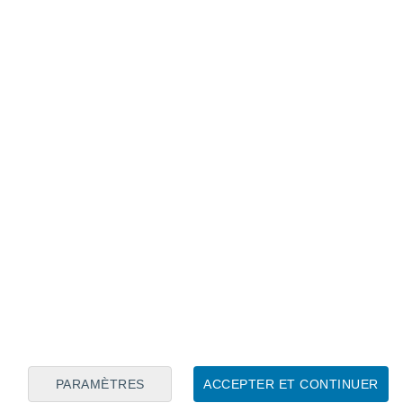
Calendrier lunaire
Lun
Mar
Mer
Jeu
Ven
Sam
Dim
6
7
8
9
10
11
12
13
14
15
16
17
18
19
PARAMÈTRES
ACCEPTER ET CONTINUER