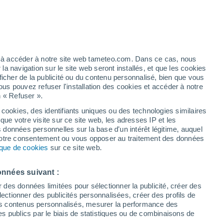
artier
6%
ez à accéder à notre site web tameteo.com. Dans ce cas, nous
 navigation sur le site web seront installés, et que les cookies
ficher de la publicité ou du contenu personnalisé, bien que vous
ous pouvez refuser l'installation des cookies et accéder à notre
n « Refuser ».
 cookies, des identifiants uniques ou des technologies similaires
que votre visite sur ce site web, les adresses IP et les
des températures
Radar de pluie
Satellites
Modèles
s données personnelles sur la base d'un intérêt légitime, auquel
 votre consentement ou vous opposer au traitement des données
tique de cookies
sur ce site web.
imanche
Lundi
Mardi
Mercredi
onnées suivant :
9 Août
10 Août
11 Août
12 Août
r des données limitées pour sélectionner la publicité, créer des
sélectionner des publicités personnalisées, créer des profils de
 des contenus personnalisés, mesurer la performance des
s publics par le biais de statistiques ou de combinaisons de
90%