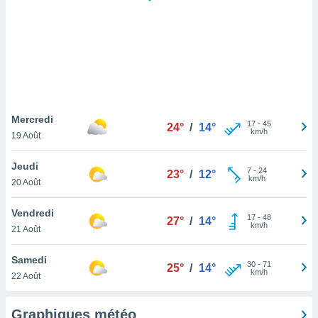
logies
e
s
tez pas
ation de
, vous
z à
à notre
Mercredi
17
-
45
24°
/
14°
km/h
19 Août
.com.
 cas,
Jeudi
7
-
24
us
23°
/
12°
km/h
20 Août
ns que
s
Vendredi
17
-
48
27°
/
14°
ires
km/h
21 Août
urer la
on sur le
Samedi
30
-
71
 seront
25°
/
14°
km/h
22 Août
, et que
ies ne
as
Graphiques météo