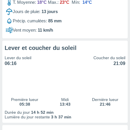
ires
T. Moyenne:
18°C
Max.:
23°C
Mín:
14°C
ons le
Jours de pluie:
13
jours
ent des
es
Précip. cumulées:
85 mm
 :
Vent moyen:
11 km/h
et/ou
 à des
ions sur
eil,
Lever et coucher du soleil
des
Lever du soleil
Coucher du soleil
limitées
06:16
21:09
nner la
, créer
ils pour
ité
lisée,
des
Première lueur
Midi
Dernière lueur
our
05:38
13:43
21:46
nner des
Durée du jour
14 h 52 min
és
Lumière du jour restante
3 h 37 min
lisées,
s profils
enus