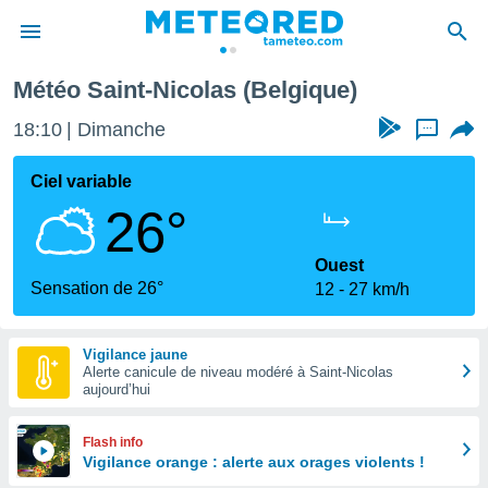
aint-Nicolas
Météo Saint-Nicolas (Belgique)
e
ntialité
18:10
Dimanche
...
enu de
o.com
Ciel variable
o.com) a
26°
aré par
onnels
Ouest
arantir
Sensation de 26°
12
27 km/h
té des
ions
. Vous
Vigilance jaune
accéder
Alerte canicule de niveau modéré à Saint-Nicolas
e en
aujourd’hui
 les
s :
Flash info
Vigilance orange : alerte aux orages violents !
r les