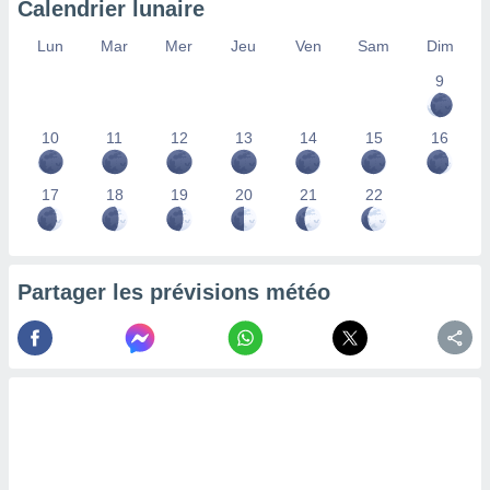
Calendrier lunaire
lisés,
des
Lun
Mar
Mer
Jeu
Ven
Sam
Dim
our
9
nner des
s
lisés,
10
11
12
13
14
15
16
la
ance des
s,
17
18
19
20
21
22
la
ance des
s,
dre les
Partager les prévisions météo
par le
ques ou
inaisons
ées
nt de
tes
,
er et
r les