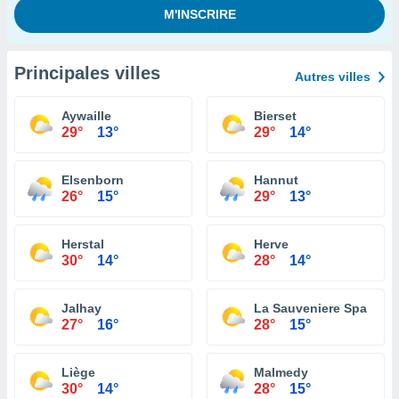
Principales villes
Autres villes
Aywaille
Bierset
29°
13°
29°
14°
Elsenborn
Hannut
26°
15°
29°
13°
Herstal
Herve
30°
14°
28°
14°
Jalhay
La Sauveniere Spa
27°
16°
28°
15°
Liège
Malmedy
30°
14°
28°
15°