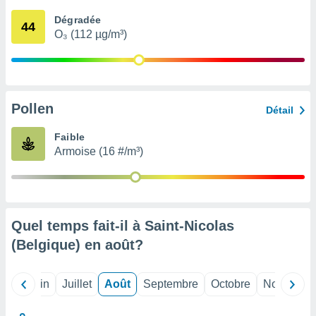
nées
Dégradée
lles sur
44
O₃ (112 µg/m³)
d'un
égitime,
vous
vous
 Pour ce
ous
Pollen
Détail
etirer
Faible
ement
Armoise (16 #/m³)
 opposer
ement
nées à
ment en
 sur «
res
» ou
Quel temps fait-il à Saint-Nicolas
e
(Belgique) en
août
?
que de
kies
ite web.
Mai
Juin
Juillet
Août
Septembre
Octobre
Novembre
t nos