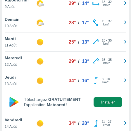
n «
13
-
32
29°
/
14°
km/h
9 Août
 et
r »,
cédez au
Demain
15
-
37
28°
/
17°
 et vous
km/h
10 Août
z
ation de
Mardi
15
-
35
25°
/
13°
km/h
11 Août
qu'ils
 nous ou
aires,
Mercredi
15
-
35
29°
/
13°
km/h
12 Août
nt de
t
Jeudi
8
-
20
er le
34°
/
16°
km/h
13 Août
ement
te, ainsi
Téléchargez
GRATUITEMENT
per un
Installer
l’application
Meteored!
écifique
us
de la
Vendredi
11
-
27
34°
/
20°
 et du
km/h
14 Août