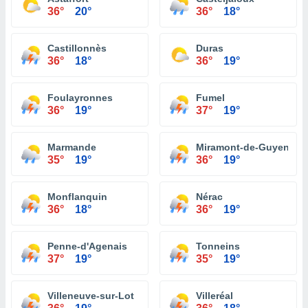
36°
20°
36°
18°
Castillonnès
Duras
36°
18°
36°
19°
Foulayronnes
Fumel
36°
19°
37°
19°
Marmande
Miramont-de-Guyenne
35°
19°
36°
19°
Monflanquin
Nérac
36°
18°
36°
19°
Penne-d'Agenais
Tonneins
37°
19°
35°
19°
Villeneuve-sur-Lot
Villeréal