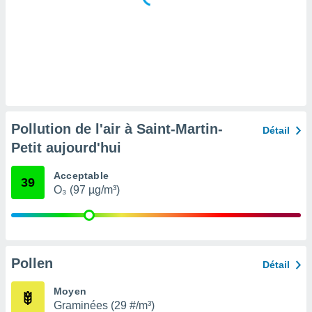
tre
ement,
enaires
s des
 des
nts
 ou des
gies
Pollution de l'air à Saint-Martin-
Détail
es pour
Petit aujourd'hui
 accéder
r des
Acceptable
39
lles
O₃ (97 µg/m³)
ue votre
r ce site
 IP et
ifiants
Pollen
Détail
es.
Moyen
eurs
Graminées (29 #/m³)
traiter