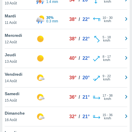
1.4 mm
km/h
n «
10 Août
 et
r »,
Mardi
30%
10
-
30
cédez au
38°
/
22°
0.3 mm
km/h
11 Août
 et vous
z
Mercredi
ation de
5
-
18
38°
/
22°
km/h
12 Août
qu'ils
 nous ou
Jeudi
8
-
17
40°
/
22°
aires,
km/h
13 Août
nt de
Vendredi
t
9
-
22
39°
/
20°
km/h
er le
14 Août
ement
te, ainsi
Samedi
17
-
38
36°
/
21°
km/h
15 Août
per un
écifique
Dimanche
us
15
-
36
32°
/
21°
km/h
de la
16 Août
 et du