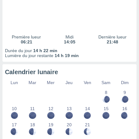
ires
ons le
ent des
es
 :
et/ou
Première lueur
Midi
Dernière lueur
 à des
06:21
14:05
21:48
ions sur
eil,
Durée du jour
14 h 22 min
Lumière du jour restante
14 h 19 min
des
limitées
Calendrier lunaire
nner la
, créer
Lun
Mar
Mer
Jeu
Ven
Sam
Dim
ils pour
ité
8
9
lisée,
des
10
11
12
13
14
15
16
our
nner des
és
17
18
19
20
21
lisées,
s profils
enus