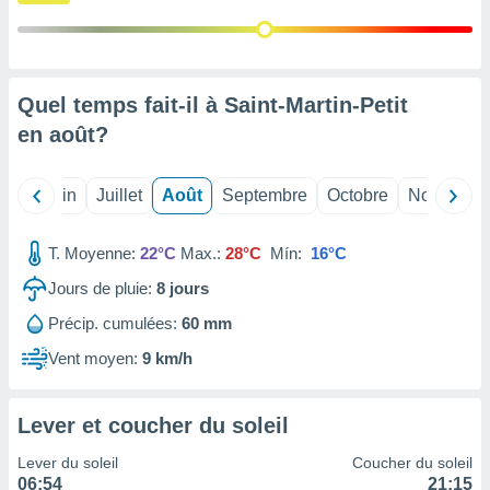
nées
lles sur
d'un
égitime,
vous
Quel temps fait-il à Saint-Martin-Petit
vous
en
août
?
 Pour ce
ous
etirer
Mai
Juin
Juillet
Août
Septembre
Octobre
Novembre
ement
 opposer
T. Moyenne:
22°C
Max.:
28°C
Mín:
16°C
ement
nées à
Jours de pluie:
8
jours
ment en
Précip. cumulées:
60 mm
 sur «
res
» ou
Vent moyen:
9 km/h
e
que de
kies
Lever et coucher du soleil
ite web.
Lever du soleil
Coucher du soleil
t nos
06:54
21:15