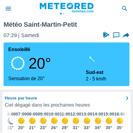
it
Météo Saint-Martin-Petit
e
ntialité
07:29
Samedi
...
enu de
o.com
Ensoleillé
o.com) a
20°
aré par
onnels
Sud-est
arantir
Sensation de 20°
2
5 km/h
té des
ions
. Vous
Heure par heure
accéder
e en
Ciel dégagé dans les prochaines heures
 les
:00
06:00
07:00
08:00
09:00
10:00
11:00
12:00
13:00
14:00
15:00
16:00
17:
s :
1°
21°
20°
21°
23°
26°
29°
31°
33°
34°
35°
35°
36
r les