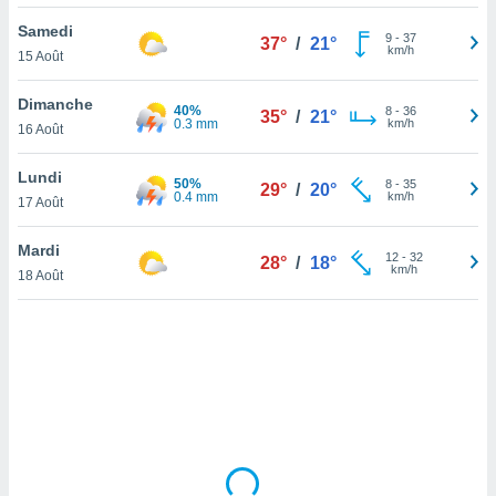
lisé en
Samedi
 de
9
-
37
37°
/
21°
km/h
15 Août
. Vous
rouver
Dimanche
40%
8
-
36
35°
/
21°
ations
0.3 mm
km/h
16 Août
re
que de
Lundi
50%
kies
8
-
35
29°
/
20°
0.4 mm
km/h
17 Août
r votre
ement à
ment en
Mardi
12
-
32
28°
/
18°
sur le
km/h
18 Août
res des
kies
le au
page de
te web.
MENT,
 les