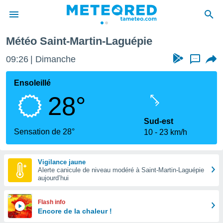
Météo Saint-Martin-Laguépie
e
ntialité
09:26
Dimanche
...
enu de
o.com
Ensoleillé
o.com) a
28°
aré par
onnels
Sud-est
arantir
Sensation de 28°
10
23 km/h
té des
ions
. Vous
Vigilance jaune
accéder
Alerte canicule de niveau modéré à Saint-Martin-Laguépie
e en
aujourd’hui
 les
s :
Flash info
Encore de la chaleur !
r les