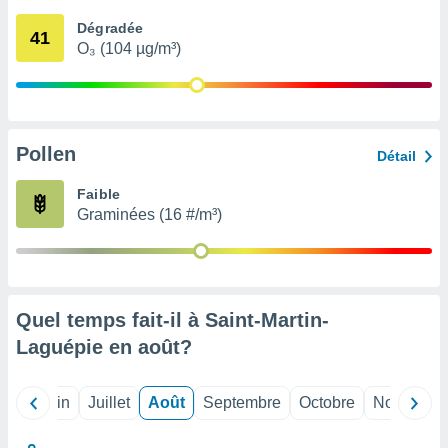
nées
Dégradée
lles sur
41
O₃ (104 µg/m³)
d'un
égitime,
vous
vous
 Pour ce
ous
Pollen
Détail
etirer
Faible
ement
Graminées (16 #/m³)
 opposer
ement
nées à
ment en
 sur «
res
» ou
Quel temps fait-il à Saint-Martin-
e
Laguépie en
août
?
que de
kies
ite web.
Mai
Juin
Juillet
Août
Septembre
Octobre
Novembre
t nos