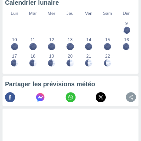
Calendrier lunaire
lisés,
des
Lun
Mar
Mer
Jeu
Ven
Sam
Dim
our
9
nner des
s
lisés,
10
11
12
13
14
15
16
la
ance des
s,
17
18
19
20
21
22
la
ance des
s,
dre les
Partager les prévisions météo
par le
ques ou
inaisons
ées
nt de
tes
,
er et
r les