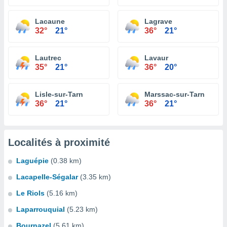
Lacaune
Lagrave
32°
21°
36°
21°
Lautrec
Lavaur
35°
21°
36°
20°
Lisle-sur-Tarn
Marssac-sur-Tarn
36°
21°
36°
21°
Localités à proximité
Laguépie
(0.38 km)
Lacapelle-Ségalar
(3.35 km)
Le Riols
(5.16 km)
Laparrouquial
(5.23 km)
Bournazel
(5.61 km)