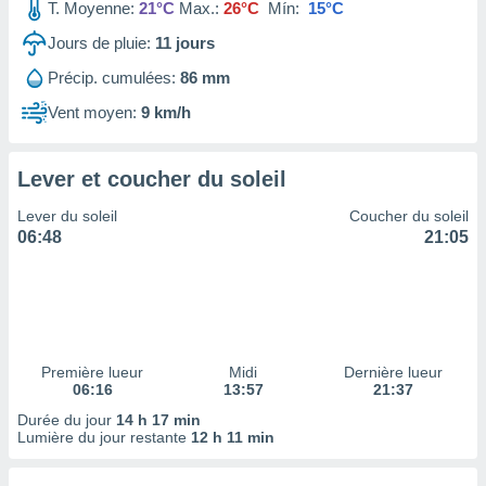
ires
T. Moyenne:
21°C
Max.:
26°C
Mín:
15°C
ons le
Jours de pluie:
11
jours
ent des
es
Précip. cumulées:
86 mm
 :
Vent moyen:
9 km/h
et/ou
 à des
ions sur
eil,
Lever et coucher du soleil
des
Lever du soleil
Coucher du soleil
limitées
06:48
21:05
nner la
, créer
ils pour
ité
lisée,
des
Première lueur
Midi
Dernière lueur
our
06:16
13:57
21:37
nner des
Durée du jour
14 h 17 min
és
Lumière du jour restante
12 h 11 min
lisées,
s profils
enus