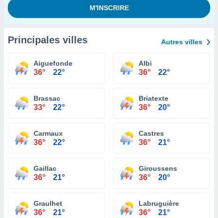
Principales villes
Autres villes
Aiguefonde
Albi
36°
22°
36°
22°
Brassac
Briatexte
33°
22°
36°
20°
Carmaux
Castres
36°
22°
36°
21°
Gaillac
Giroussens
36°
21°
36°
20°
Graulhet
Labruguière
36°
21°
36°
21°