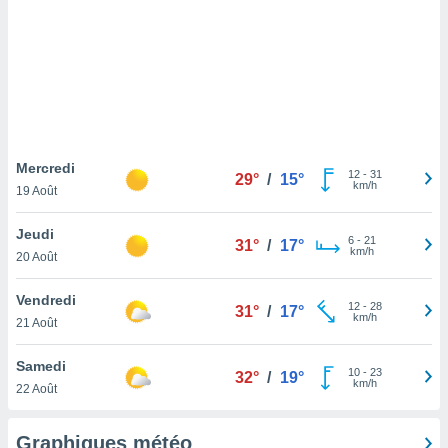
logies
e
s
tez pas
ation de
, vous
z à
à notre
Mercredi
12
-
31
29°
/
15°
km/h
19 Août
.com.
 cas,
Jeudi
6
-
21
us
31°
/
17°
km/h
20 Août
ns que
s
Vendredi
12
-
28
31°
/
17°
ires
km/h
21 Août
urer la
on sur le
Samedi
10
-
23
 seront
32°
/
19°
km/h
22 Août
, et que
ies ne
as
Graphiques météo