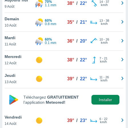
70%
n «
14
-
37
38°
/
22°
1.1 mm
km/h
9 Août
 et
r »,
cédez au
Demain
60%
13
-
38
35°
/
21°
 et vous
0.8 mm
km/h
10 Août
z
ation de
Mardi
60%
10
-
26
36°
/
20°
0.1 mm
km/h
11 Août
qu'ils
 nous ou
aires,
Mercredi
7
-
21
38°
/
22°
km/h
12 Août
nt de
t
Jeudi
11
-
26
er le
39°
/
22°
km/h
13 Août
ement
te, ainsi
Téléchargez
GRATUITEMENT
per un
Installer
l’application
Meteored!
écifique
us
de la
Vendredi
6
-
22
39°
/
23°
 et du
km/h
14 Août