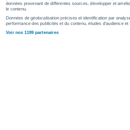
données provenant de différentes sources, développer et amélior
le contenu.
26°
/
10°
29°
/
13°
25°
/
13°
Données de géolocalisation précises et identification par analys
performance des publicités et du contenu, études d’audience e
10
-
25
km/h
10
-
26
km/h
10
16
-
34
km/h
Voir nos 1199 partenaires
Météo Saint-Lucien aujourd´hui
, 6 ao
Ensoleillé
24°
17:00
T. ressentie
25°
Éclaircies
24°
18:00
T. ressentie
25°
Ensoleillé
23°
19:00
T. ressentie
25°
Ensoleillé
22°
20:00
T. ressentie
22°