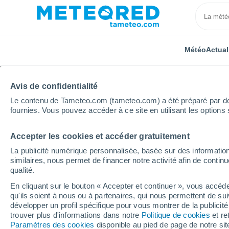
Météo
Actual
Avis de confidentialité
Le contenu de Tameteo.com (tameteo.com) a été préparé par des 
fournies. Vous pouvez accéder à ce site en utilisant les options 
Accepter les cookies et accéder gratuitement
Accueil
Centre-Val de Loire
Eure-et-Loir
Saint-
La publicité numérique personnalisée, basée sur des information
similaires, nous permet de financer notre activité afin de conti
Météo Saint-Lucien (Eur
qualité.
En cliquant sur le bouton « Accepter et continuer », vous accéde
21:21
Jeudi
qu'ils soient à nous ou à partenaires, qui nous permettent de sui
développer un profil spécifique pour vous montrer de la publicit
trouver plus d'informations dans notre
Politique de cookies
et re
Ensoleillé
Paramètres des cookies
disponible au pied de page de notre si