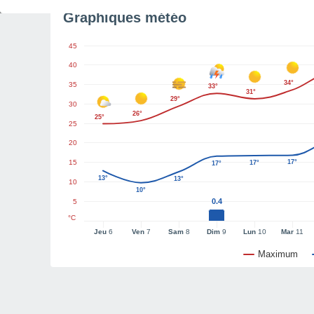
Graphiques météo
45
40
34°
35
33°
31°
29°
30
26°
25°
25
20
15
17°
17°
17°
13°
13°
10
10°
0.4
5
°C
Jeu
6
Ven
7
Sam
8
Dim
9
Lun
10
Mar
11
Maximum