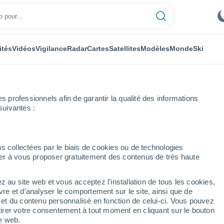
ités
Vidéos
Vigilance
Radar
Cartes
Satellites
Modèles
Monde
Ski
professionnels afin de garantir la qualité des informations
suivantes :
Lucien
s collectées par le biais de cookies ou de technologies
nuer à vous proposer gratuitement des contenus de très haute
e-et-Loir)
z au site web et vous acceptez l'installation de tous les cookies,
...
vre et d'analyser le comportement sur le site, ainsi que de
é et du contenu personnalisé en fonction de celui-ci. Vous pouvez
Heure par heure
tirer votre consentement à tout moment en cliquant sur le bouton
Ciel dégagé dans les prochaines
te web.
heures