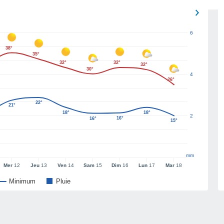
6
38°
35°
32°
32°
32°
30°
4
26°
22°
21°
18°
18°
2
16°
16°
15°
mm
Mer
12
Jeu
13
Ven
14
Sam
15
Dim
16
Lun
17
Mar
18
Minimum
Pluie