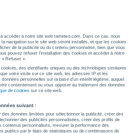
t
/h
ez à accéder à notre site web tameteo.com. Dans ce cas, nous
 navigation sur le site web seront installés, et que les cookies
ficher de la publicité ou du contenu personnalisé, bien que vous
ous pouvez refuser l'installation des cookies et accéder à notre
n « Refuser ».
 cookies, des identifiants uniques ou des technologies similaires
que votre visite sur ce site web, les adresses IP et les
des températures
Radar de pluie
Satellites
Modèles
s données personnelles sur la base d'un intérêt légitime, auquel
 votre consentement ou vous opposer au traitement des données
tique de cookies
sur ce site web.
imanche
Lundi
Mardi
Mercredi
onnées suivant :
9 Août
10 Août
11 Août
12 Août
r des données limitées pour sélectionner la publicité, créer des
sélectionner des publicités personnalisées, créer des profils de
 des contenus personnalisés, mesurer la performance des
s publics par le biais de statistiques ou de combinaisons de
30%