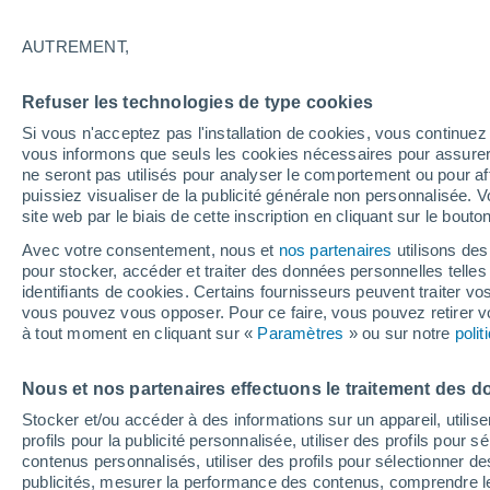
20°
AUTREMENT,
Nord-oues
Refuser les technologies de type cookies
Sensation de 20°
15
-
33 km
Si vous n'acceptez pas l'installation de cookies, vous continu
vous informons que seuls les cookies nécessaires pour assurer la
ne seront pas utilisés pour analyser le comportement ou pour af
puissiez visualiser de la publicité générale non personnalisée. V
Flash info
site web par le biais de cette inscription en cliquant sur le bouto
Une nouvelle canicule attendue la semaine
prochaine en France !
Avec votre consentement, nous et
nos partenaires
utilisons des
pour stocker, accéder et traiter des données personnelles telles 
Météo 1 - 7 jours
Heure par heure
Actualité
Carte 
identifiants de cookies. Certains fournisseurs peuvent traiter vo
vous pouvez vous opposer. Pour ce faire, vous pouvez retirer
à tout moment en cliquant sur «
Paramètres
» ou sur notre
poli
Demain
Samedi
D
Aujourd´hui
Nous et nos partenaires effectuons le traitement des d
7 Août
8 Août
6 Août
Stocker et/ou accéder à des informations sur un appareil, utilise
profils pour la publicité personnalisée, utiliser des profils pour 
contenus personnalisés, utiliser des profils pour sélectionner
publicités, mesurer la performance des contenus, comprendre le