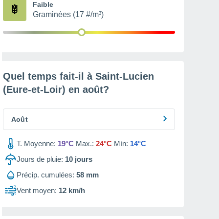
Faible
Graminées (17 #/m³)
Quel temps fait-il à Saint-Lucien
(Eure-et-Loir) en
août
?
Août
T. Moyenne:
19°C
Max.:
24°C
Mín:
14°C
Jours de pluie:
10
jours
Précip. cumulées:
58 mm
Vent moyen:
12 km/h