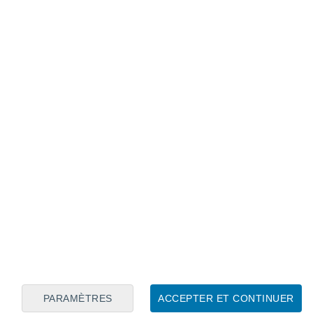
Calendrier lunaire
Lun
Mar
Mer
Jeu
Ven
Sam
Dim
6
7
8
9
10
11
12
13
14
15
16
17
18
19
PARAMÈTRES
ACCEPTER ET CONTINUER