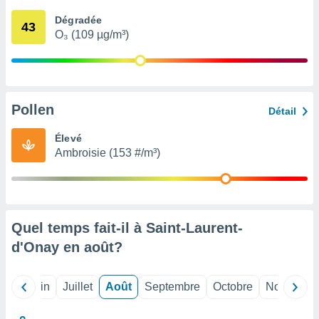
nées
Dégradée
lles sur
43
O₃ (109 µg/m³)
d'un
égitime,
vous
vous
 Pour ce
ous
Pollen
Détail
etirer
Élevé
ement
Ambroisie (153 #/m³)
 opposer
ement
nées à
ment en
 sur «
res
» ou
Quel temps fait-il à Saint-Laurent-
e
d'Onay en
août
?
que de
kies
ite web.
Mai
Juin
Juillet
Août
Septembre
Octobre
Novembre
t nos