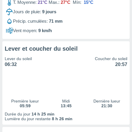
ires
T. Moyenne:
21°C
Max.:
27°C
Mín:
15°C
ons le
Jours de pluie:
9
jours
ent des
es
Précip. cumulées:
71 mm
 :
Vent moyen:
9 km/h
et/ou
 à des
ions sur
eil,
Lever et coucher du soleil
des
Lever du soleil
Coucher du soleil
limitées
06:32
20:57
nner la
, créer
ils pour
ité
lisée,
des
Première lueur
Midi
Dernière lueur
our
05:59
13:45
21:30
nner des
Durée du jour
14 h 25 min
és
Lumière du jour restante
8 h 26 min
lisées,
s profils
enus