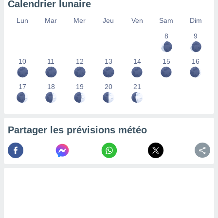
Calendrier lunaire
lisés,
des
Lun
Mar
Mer
Jeu
Ven
Sam
Dim
our
8
9
nner des
s
lisés,
10
11
12
13
14
15
16
la
ance des
s,
17
18
19
20
21
la
ance des
s,
dre les
Partager les prévisions météo
par le
ques ou
inaisons
ées
nt de
tes
,
er et
r les