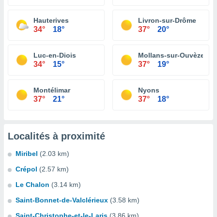
Hauterives
Livron-sur-Drôme
34°
18°
37°
20°
Luc-en-Diois
Mollans-sur-Ouvèze
34°
15°
37°
19°
Montélimar
Nyons
37°
21°
37°
18°
Localités à proximité
Miribel
(2.03 km)
Crépol
(2.57 km)
Le Chalon
(3.14 km)
Saint-Bonnet-de-Valclérieux
(3.58 km)
Saint-Christophe-et-le-Laris
(3.86 km)