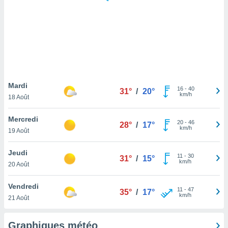
logies
e
s
tez pas
ation de
, vous
z à
à notre
Mardi
16
-
40
31°
/
20°
km/h
18 Août
.com.
 cas,
Mercredi
20
-
46
us
28°
/
17°
km/h
19 Août
ns que
s
Jeudi
11
-
30
31°
/
15°
ires
km/h
20 Août
urer la
on sur le
Vendredi
11
-
47
 seront
35°
/
17°
km/h
21 Août
, et que
ies ne
as
Graphiques météo