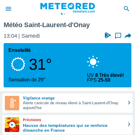
ay
Météo Saint-Laurent-d'Onay
e
ntialité
13:04
Samedi
...
enu de
o.com
Ensoleillé
o.com) a
31°
aré par
onnels
UV
8 Très élevé!
arantir
Sensation de 29°
FPS
25-50
té des
ions
. Vous
Vigilance orange
accéder
Alerte canicule de niveau élevé à Saint-Laurent-d'Onay
e en
aujourd’hui
 les
Prévisions
s :
Hausse des températures qui se renforce
dimanche en France
r les