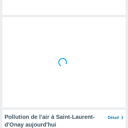
tre
ement,
enaires
s des
 des
nts
 ou des
gies
es pour
 accéder
r des
lles
ue votre
r ce site
 IP et
ifiants
es.
Pollution de l'air à Saint-Laurent-
Détail
eurs
d'Onay aujourd'hui
traiter