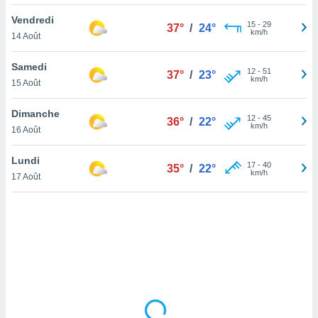
lisé en
Vendredi
 de
15
-
29
37°
/
24°
km/h
14 Août
. Vous
rouver
Samedi
12
-
51
37°
/
23°
ations
km/h
15 Août
re
que de
Dimanche
kies
12
-
45
36°
/
22°
km/h
16 Août
r votre
ement à
ment en
Lundi
17
-
40
35°
/
22°
sur le
km/h
17 Août
res des
kies
le au
page de
te web.
MENT,
 les