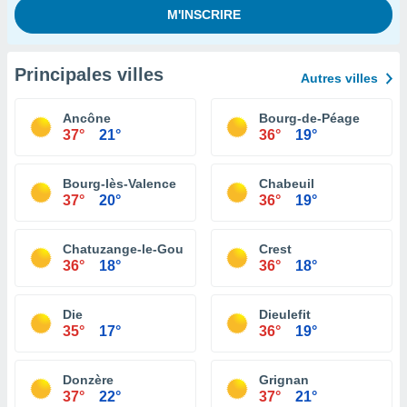
Principales villes
Autres villes
Ancône
Bourg-de-Péage
37°
21°
36°
19°
Bourg-lès-Valence
Chabeuil
37°
20°
36°
19°
Chatuzange-le-Goubet
Crest
36°
18°
36°
18°
Die
Dieulefit
35°
17°
36°
19°
Donzère
Grignan
37°
22°
37°
21°