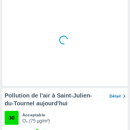
tre
ement,
enaires
s des
 des
nts
 ou des
gies
es pour
 accéder
r des
lles
ue votre
r ce site
Pollution de l'air à Saint-Julien-
Détail
 IP et
du-Tournel aujourd'hui
ifiants
es.
Acceptable
30
O₃ (75 µg/m³)
eurs
traiter