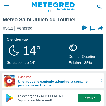
Météo Saint-Julien-du-Tournel
e
ntialité
05:11
Vendredi
...
enu de
o.com
Ciel dégagé
o.com) a
14°
aré par
onnels
Dernier Quartier
arantir
Sensation de 14°
Éclairée:
35%
té des
ions
. Vous
Flash info
accéder
Une nouvelle canicule attendue la semaine
e en
prochaine en France !
 les
Téléchargez
GRATUITEMENT
s :
Installer
l’application
Meteored!
r les