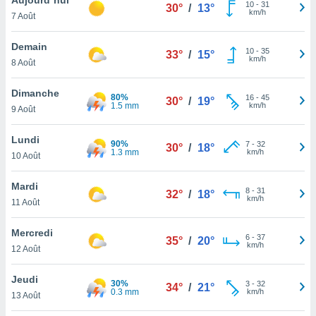
n «
10
-
31
30°
/
13°
km/h
7 Août
 et
r »,
cédez au
Demain
10
-
35
33°
/
15°
 et vous
km/h
8 Août
z
ation de
Dimanche
80%
16
-
45
30°
/
19°
1.5 mm
km/h
9 Août
qu'ils
 nous ou
aires,
Lundi
90%
7
-
32
30°
/
18°
1.3 mm
km/h
10 Août
nt de
t
Mardi
8
-
31
er le
32°
/
18°
km/h
11 Août
ement
te, ainsi
Mercredi
6
-
37
35°
/
20°
km/h
per un
12 Août
écifique
us
Jeudi
30%
3
-
32
de la
34°
/
21°
0.3 mm
km/h
13 Août
 et du