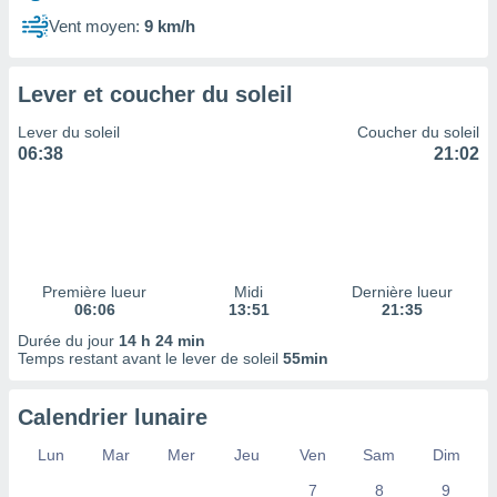
ires
ons le
Vent moyen:
9 km/h
ent des
es
 :
Lever et coucher du soleil
et/ou
Lever du soleil
Coucher du soleil
 à des
06:38
21:02
ions sur
eil,
des
limitées
nner la
, créer
Première lueur
Midi
Dernière lueur
ils pour
06:06
13:51
21:35
ité
Durée du jour
14 h 24 min
lisée,
Temps restant avant le lever de soleil
55min
des
our
nner des
Calendrier lunaire
és
lisées,
Lun
Mar
Mer
Jeu
Ven
Sam
Dim
s profils
7
8
9
enus