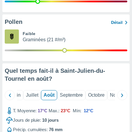
nées
lles sur
d'un
égitime,
Pollen
Détail
vous
vous
Faible
 Pour ce
Graminées (21 #/m³)
ous
etirer
ement
 opposer
Quel temps fait-il à Saint-Julien-du-
ement
nées à
Tournel en
août
?
ment en
 sur «
res
» ou
Mai
Juin
Juillet
Août
Septembre
Octobre
Novembre
e
que de
kies
T. Moyenne:
17°C
Max.:
23°C
Mín:
12°C
ite web.
Jours de pluie:
10
jours
t nos
Précip. cumulées:
76 mm