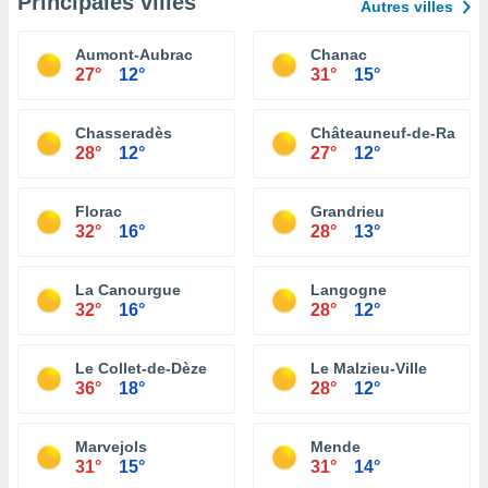
Principales villes
Autres villes
Aumont-Aubrac
Chanac
27°
12°
31°
15°
Chasseradès
Châteauneuf-de-Rando
28°
12°
27°
12°
Florac
Grandrieu
32°
16°
28°
13°
La Canourgue
Langogne
32°
16°
28°
12°
Le Collet-de-Dèze
Le Malzieu-Ville
36°
18°
28°
12°
Marvejols
Mende
31°
15°
31°
14°