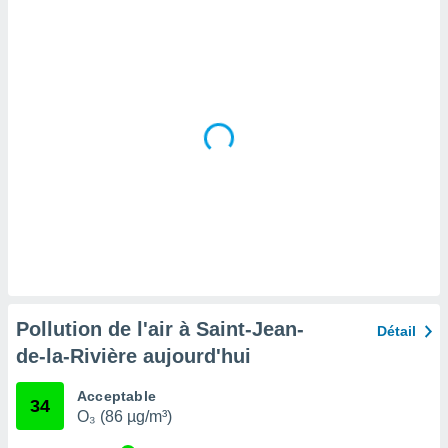
tre
ement,
enaires
s des
 des
nts
 ou des
gies
es pour
 accéder
r des
lles
ue votre
r ce site
Pollution de l'air à Saint-Jean-
Détail
 IP et
de-la-Rivière aujourd'hui
ifiants
es.
Acceptable
34
O₃ (86 µg/m³)
eurs
traiter