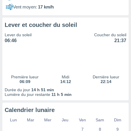
ires
ons le
Vent moyen:
17 km/h
ent des
es
 :
Lever et coucher du soleil
et/ou
Lever du soleil
Coucher du soleil
 à des
06:46
21:37
ions sur
eil,
des
limitées
nner la
, créer
Première lueur
Midi
Dernière lueur
ils pour
06:09
14:12
22:14
ité
Durée du jour
14 h 51 min
lisée,
Lumière du jour restante
11 h 5 min
des
our
nner des
Calendrier lunaire
és
lisées,
Lun
Mar
Mer
Jeu
Ven
Sam
Dim
s profils
7
8
9
enus