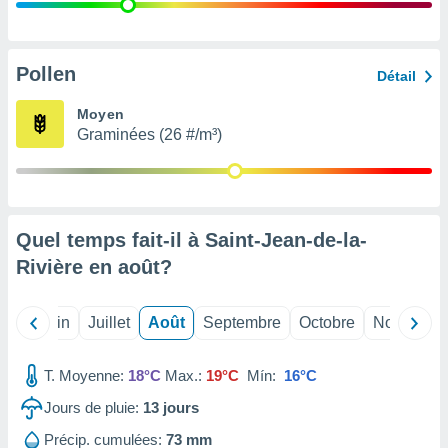
nées
lles sur
d'un
égitime,
Pollen
Détail
vous
vous
Moyen
 Pour ce
Graminées (26 #/m³)
ous
etirer
ement
 opposer
Quel temps fait-il à Saint-Jean-de-la-
ement
nées à
Rivière en
août
?
ment en
 sur «
res
» ou
Mai
Juin
Juillet
Août
Septembre
Octobre
Novembre
e
que de
kies
T. Moyenne:
18°C
Max.:
19°C
Mín:
16°C
ite web.
Jours de pluie:
13
jours
t nos
Précip. cumulées:
73 mm