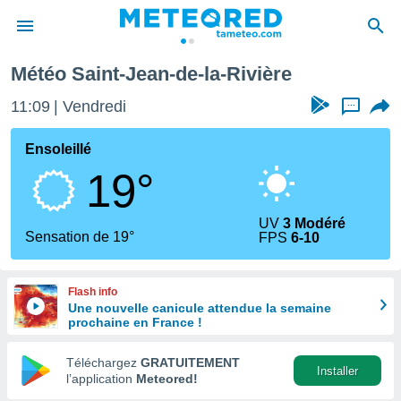
Météo Saint-Jean-de-la-Rivière
e
ntialité
11:09
Vendredi
...
enu de
o.com
Ensoleillé
o.com) a
19°
aré par
onnels
UV
3 Modéré
arantir
Sensation de 19°
FPS
6-10
té des
ions
. Vous
Flash info
accéder
Une nouvelle canicule attendue la semaine
e en
prochaine en France !
 les
Téléchargez
GRATUITEMENT
s :
Installer
l’application
Meteored!
r les