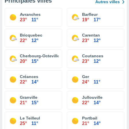
Principales villes
Autres villes
Avranches
Barfleur
23°
11°
19°
17°
Bricquebec
Carentan
22°
12°
23°
12°
Cherbourg-Octeville
Coutances
20°
15°
23°
12°
Créances
Ger
22°
14°
24°
11°
Granville
Jullouville
21°
15°
22°
14°
Le Teilleul
Portbail
25°
11°
21°
14°