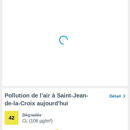
tre
ement,
enaires
s des
 des
nts
 ou des
gies
es pour
 accéder
r des
lles
ue votre
r ce site
Pollution de l'air à Saint-Jean-
Détail
 IP et
de-la-Croix aujourd'hui
ifiants
es.
Dégradée
42
O₃ (106 µg/m³)
eurs
traiter