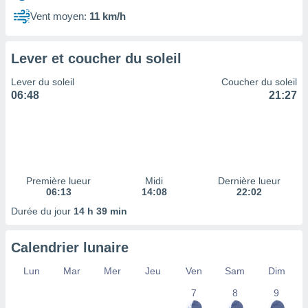
ires
ons le
Vent moyen:
11 km/h
ent des
es
 :
Lever et coucher du soleil
et/ou
Lever du soleil
Coucher du soleil
 à des
06:48
21:27
ions sur
eil,
des
limitées
nner la
, créer
Première lueur
Midi
Dernière lueur
ils pour
06:13
14:08
22:02
ité
Durée du jour
14 h 39 min
lisée,
des
our
Calendrier lunaire
nner des
és
Lun
Mar
Mer
Jeu
Ven
Sam
Dim
lisées,
7
8
9
s profils
enus