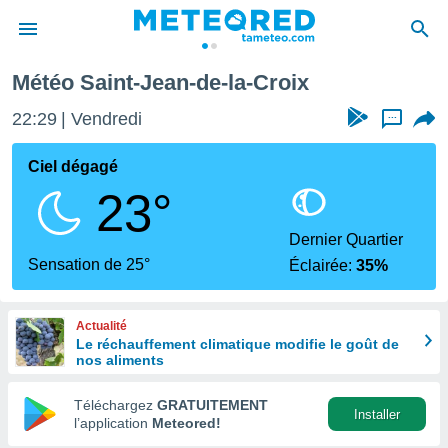
roix
Météo Saint-Jean-de-la-Croix
e
ntialité
22:29
Vendredi
...
enu de
o.com
Ciel dégagé
o.com) a
23°
aré par
onnels
Dernier Quartier
arantir
Sensation de 25°
Éclairée:
35%
té des
ions
. Vous
Actualité
accéder
Le réchauffement climatique modifie le goût de
e en
nos aliments
 les
Téléchargez
GRATUITEMENT
s :
Installer
l’application
Meteored!
r les