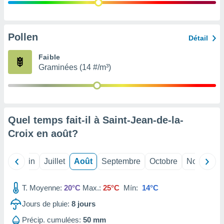
nées
lles sur
d'un
égitime,
Pollen
Détail
vous
vous
Faible
 Pour ce
Graminées (14 #/m³)
ous
etirer
ement
 opposer
Quel temps fait-il à Saint-Jean-de-la-
ement
nées à
Croix en
août
?
ment en
 sur «
res
» ou
Mai
Juin
Juillet
Août
Septembre
Octobre
Novembre
e
que de
kies
T. Moyenne:
20°C
Max.:
25°C
Mín:
14°C
ite web.
Jours de pluie:
8
jours
t nos
Précip. cumulées:
50 mm