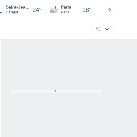
Saint-Jean-de-Minervois
Paris
Montpelli
24°
18°
Hérault
Paris
Hérault
°C