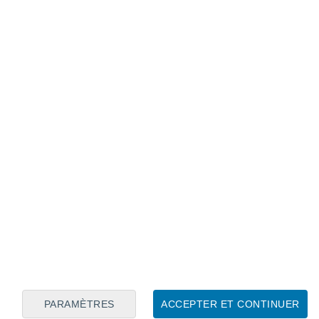
Calendrier lunaire
Lun
Mar
Mer
Jeu
Ven
Sam
Dim
6
7
8
9
10
11
12
13
14
15
16
17
18
19
PARAMÈTRES
ACCEPTER ET CONTINUER