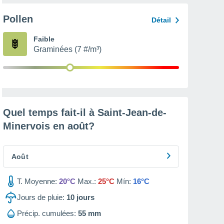
Pollen
Détail
Faible
Graminées (7 #/m³)
Quel temps fait-il à Saint-Jean-de-
Minervois en
août
?
Août
T. Moyenne:
20°C
Max.:
25°C
Mín:
16°C
Jours de pluie:
10
jours
Précip. cumulées:
55 mm