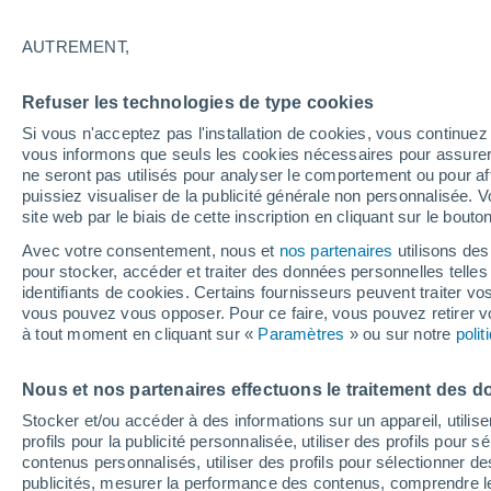
24°
AUTREMENT,
Dernier Qu
Refuser les technologies de type cookies
Éclairée:
4
Sensation de 25°
Si vous n'acceptez pas l'installation de cookies, vous continu
vous informons que seuls les cookies nécessaires pour assurer la
ne seront pas utilisés pour analyser le comportement ou pour af
puissiez visualiser de la publicité générale non personnalisée. V
Flash info
site web par le biais de cette inscription en cliquant sur le bouto
Découvrez la tendance météo entre août et oc
Avec votre consentement, nous et
nos partenaires
utilisons des
pour stocker, accéder et traiter des données personnelles telles 
Météo 1 - 7 jours
Heure par heure
Actualité
Carte 
identifiants de cookies. Certains fournisseurs peuvent traiter vo
vous pouvez vous opposer. Pour ce faire, vous pouvez retirer
à tout moment en cliquant sur «
Paramètres
» ou sur notre
poli
Demain
Samedi
D
Aujourd´hui
Nous et nos partenaires effectuons le traitement des d
7 Août
8 Août
6 Août
Stocker et/ou accéder à des informations sur un appareil, utilise
profils pour la publicité personnalisée, utiliser des profils pour 
contenus personnalisés, utiliser des profils pour sélectionner
publicités, mesurer la performance des contenus, comprendre le