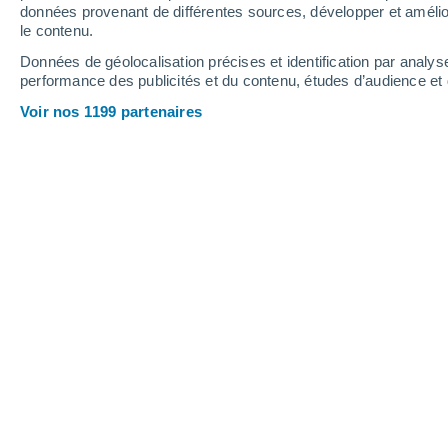
données provenant de différentes sources, développer et amélior
le contenu.
36°
/
22°
35°
/
23°
34°
/
23°
Données de géolocalisation précises et identification par analys
performance des publicités et du contenu, études d’audience e
21
-
44
km/h
14
-
35
km/h
14
21
-
45
km/h
Voir nos 1199 partenaires
Météo Saint-Jean-de-Minervois aujou
Ciel dégagé
24°
04:00
T. ressentie
25°
Ciel dégagé
24°
05:00
T. ressentie
25°
Ciel dégagé
24°
06:00
T. ressentie
25°
Ensoleillé
25°
08:00
T. ressentie
26°