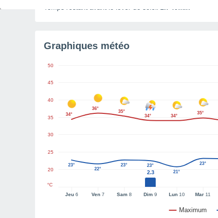
Temps restant avant le lever de soleil
1h 49min
Graphiques météo
50
45
40
36°
35°
35°
34°
34°
34°
35
30
25
23°
23°
23°
23°
22°
20
2.3
21°
°C
Jeu
6
Ven
7
Sam
8
Dim
9
Lun
10
Mar
11
Maximum