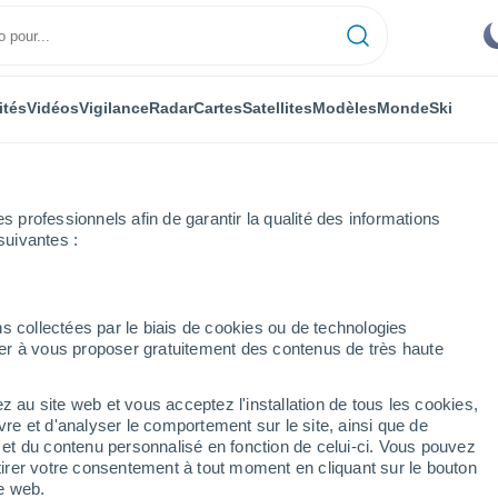
ités
Vidéos
Vigilance
Radar
Cartes
Satellites
Modèles
Monde
Ski
professionnels afin de garantir la qualité des informations
suivantes :
ois
s collectées par le biais de cookies ou de technologies
nuer à vous proposer gratuitement des contenus de très haute
inervois
z au site web et vous acceptez l'installation de tous les cookies,
...
vre et d'analyser le comportement sur le site, ainsi que de
é et du contenu personnalisé en fonction de celui-ci. Vous pouvez
Heure par heure
tirer votre consentement à tout moment en cliquant sur le bouton
Ciel dégagé dans les prochaines
te web.
heures