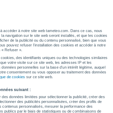
Vigilance jaune
Alerte canicule de niveau modéré à
Saint-Jean-de-Minervois aujourd’hui
artier
6%
ez à accéder à notre site web tameteo.com. Dans ce cas, nous
 navigation sur le site web seront installés, et que les cookies
ficher de la publicité ou du contenu personnalisé, bien que vous
ous pouvez refuser l'installation des cookies et accéder à notre
n « Refuser ».
tobre
 cookies, des identifiants uniques ou des technologies similaires
que votre visite sur ce site web, les adresses IP et les
des températures
Radar de pluie
Satellites
Modèles
s données personnelles sur la base d'un intérêt légitime, auquel
 votre consentement ou vous opposer au traitement des données
tique de cookies
sur ce site web.
imanche
Lundi
Mardi
Mercredi
onnées suivant :
9 Août
10 Août
11 Août
12 Août
r des données limitées pour sélectionner la publicité, créer des
sélectionner des publicités personnalisées, créer des profils de
 des contenus personnalisés, mesurer la performance des
s publics par le biais de statistiques ou de combinaisons de
60%