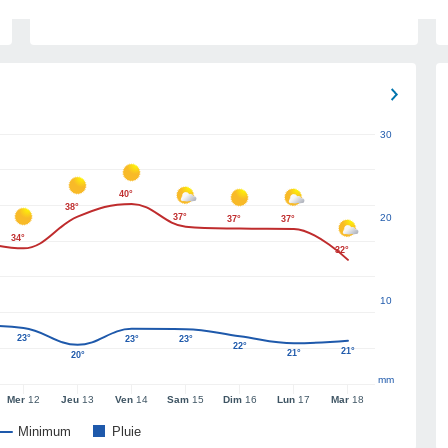
30
40°
38°
37°
20
37°
37°
34°
32°
10
23°
23°
23°
22°
21°
21°
20°
mm
Mer
12
Jeu
13
Ven
14
Sam
15
Dim
16
Lun
17
Mar
18
Minimum
Pluie