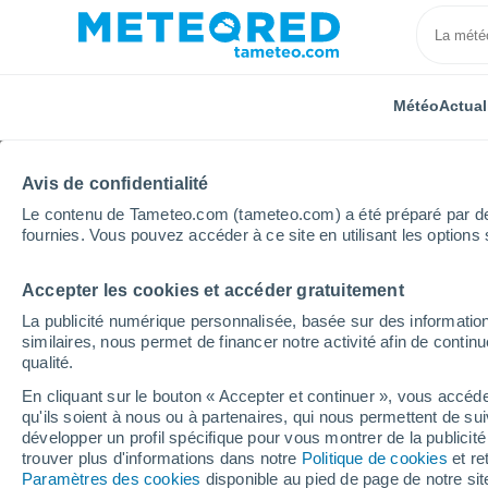
Météo
Actual
Avis de confidentialité
Le contenu de Tameteo.com (tameteo.com) a été préparé par des 
fournies. Vous pouvez accéder à ce site en utilisant les options 
Accepter les cookies et accéder gratuitement
Accueil
Occitanie
Hérault
Saint-Jean-de-Minerv
La publicité numérique personnalisée, basée sur des information
similaires, nous permet de financer notre activité afin de conti
Météo Saint-Jean-de-M
qualité.
En cliquant sur le bouton « Accepter et continuer », vous accéde
04:22
Jeudi
qu'ils soient à nous ou à partenaires, qui nous permettent de sui
développer un profil spécifique pour vous montrer de la publicit
trouver plus d'informations dans notre
Politique de cookies
et re
Ciel dégagé
Paramètres des cookies
disponible au pied de page de notre si