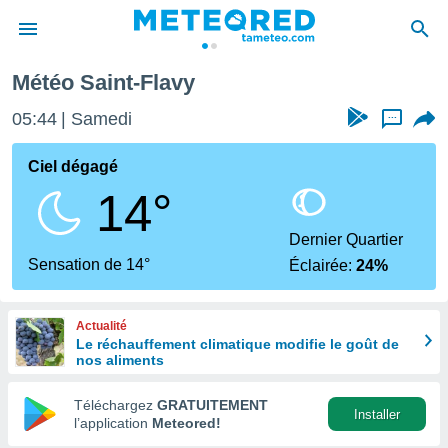
Météo Saint-Flavy
e
ntialité
05:44
Samedi
...
enu de
o.com
Ciel dégagé
o.com) a
14°
aré par
onnels
Dernier Quartier
arantir
Sensation de 14°
Éclairée:
24%
té des
ions
. Vous
Actualité
accéder
Le réchauffement climatique modifie le goût de
e en
nos aliments
 les
Téléchargez
GRATUITEMENT
s :
Installer
l’application
Meteored!
r les