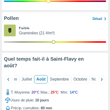
nées
lles sur
d'un
égitime,
Pollen
Détail
vous
vous
Faible
 Pour ce
Graminées (21 #/m³)
ous
etirer
ement
 opposer
Quel temps fait-il à Saint-Flavy en
ement
nées à
août
?
ment en
 sur «
res
» ou
Mai
Juin
Juillet
Août
Septembre
Octobre
Novembre
e
que de
kies
T. Moyenne:
20°C
Max.:
25°C
Mín:
14°C
ite web.
Jours de pluie:
10
jours
t nos
Précip. cumulées:
60 mm