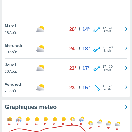
logies
e
s
Mardi
tez pas
12
-
31
26°
/
14°
km/h
ation de
18 Août
, vous
z à
Mercredi
21
-
40
24°
/
18°
à notre
km/h
19 Août
.com.
Jeudi
 cas,
17
-
39
23°
/
17°
km/h
us
20 Août
ns que
s
Vendredi
11
-
23
23°
/
15°
km/h
21 Août
ires
urer la
on sur le
Graphiques météo
 seront
, et que
ies ne
31°
34°
33°
31°
34°
36°
38°
39°
36°
as
26°
24°
24°
23°