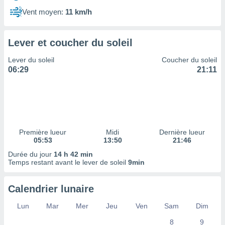
ires
ons le
Vent moyen:
11 km/h
ent des
es
 :
Lever et coucher du soleil
et/ou
Lever du soleil
Coucher du soleil
 à des
06:29
21:11
ions sur
eil,
des
limitées
nner la
, créer
Première lueur
Midi
Dernière lueur
ils pour
05:53
13:50
21:46
ité
Durée du jour
14 h 42 min
lisée,
Temps restant avant le lever de soleil
9min
des
our
nner des
Calendrier lunaire
és
lisées,
Lun
Mar
Mer
Jeu
Ven
Sam
Dim
s profils
8
9
enus