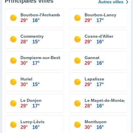
Principales villes
Autres villes
Bourbon-l'Archambault
Bourbon-Lancy
29°
16°
29°
17°
Commentry
Cosne-d'Allier
28°
15°
29°
16°
Dompierre-sur-Besbre
Gannat
30°
17°
29°
16°
Huriel
Lapalisse
30°
15°
29°
17°
Le Donjon
Le Mayet-de-Montagne
29°
17°
28°
16°
Lurcy-Lévis
Montluçon
29°
16°
30°
16°