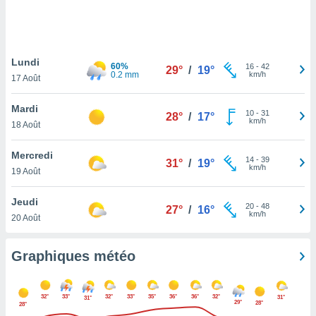
logies
e
s
Lundi
tez pas
60%
16
-
42
29°
/
19°
0.2 mm
km/h
ation de
17 Août
, vous
z à
Mardi
10
-
31
28°
/
17°
à notre
km/h
18 Août
.com.
Mercredi
 cas,
14
-
39
31°
/
19°
km/h
us
19 Août
ns que
s
Jeudi
20
-
48
27°
/
16°
km/h
20 Août
ires
urer la
on sur le
Graphiques météo
 seront
, et que
ies ne
32°
33°
32°
33°
35°
36°
36°
32°
31°
31°
29°
as
28°
28°