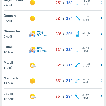
n «
12
-
31
28°
/
15°
km/h
7 Août
 et
r »,
cédez au
Demain
11
-
23
32°
/
17°
 et vous
km/h
8 Août
z
ation de
Dimanche
70%
14
-
59
33°
/
20°
5.5 mm
km/h
9 Août
qu'ils
 nous ou
aires,
Lundi
60%
6
-
23
31°
/
22°
0.9 mm
km/h
10 Août
nt de
t
Mardi
11
-
31
er le
32°
/
21°
km/h
11 Août
ement
te, ainsi
Mercredi
9
-
28
33°
/
21°
km/h
per un
12 Août
écifique
us
Jeudi
6
-
27
de la
35°
/
23°
km/h
13 Août
 et du