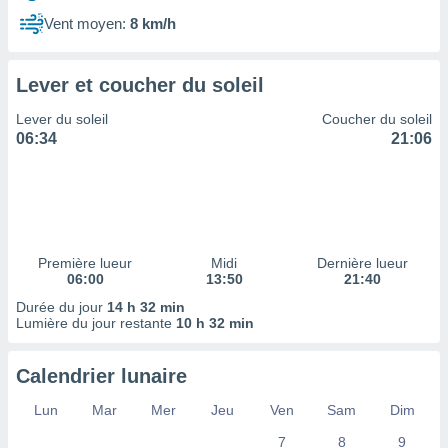
ires
ons le
Vent moyen:
8 km/h
ent des
es
 :
Lever et coucher du soleil
et/ou
Lever du soleil
Coucher du soleil
 à des
06:34
21:06
ions sur
eil,
des
limitées
nner la
, créer
Première lueur
Midi
Dernière lueur
ils pour
06:00
13:50
21:40
ité
Durée du jour
14 h 32 min
lisée,
Lumière du jour restante
10 h 32 min
des
our
nner des
Calendrier lunaire
és
lisées,
Lun
Mar
Mer
Jeu
Ven
Sam
Dim
s profils
7
8
9
enus