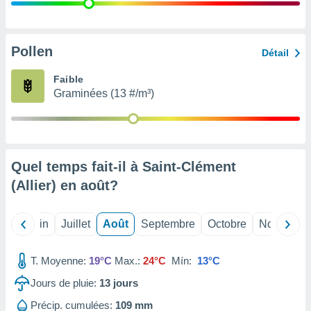
nées
lles sur
d'un
égitime,
Pollen
Détail
vous
vous
Faible
 Pour ce
Graminées (13 #/m³)
ous
etirer
ement
 opposer
Quel temps fait-il à Saint-Clément
ement
nées à
(Allier) en
août
?
ment en
 sur «
res
» ou
Mai
Juin
Juillet
Août
Septembre
Octobre
Novembre
e
que de
kies
T. Moyenne:
19°C
Max.:
24°C
Mín:
13°C
ite web.
Jours de pluie:
13
jours
t nos
Précip. cumulées:
109 mm