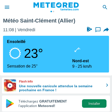
Météo Saint-Clément (Allier)
e
ntialité
11:08
Vendredi
...
enu de
o.com
Ensoleillé
o.com) a
23°
aré par
onnels
Nord-est
arantir
Sensation de 25°
9
25 km/h
té des
ions
. Vous
Flash info
accéder
Une nouvelle canicule attendue la semaine
e en
prochaine en France !
 les
Téléchargez
GRATUITEMENT
s :
Installer
l’application
Meteored!
r les