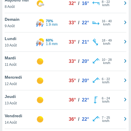
n «
8
-
22
32°
/
16°
km/h
8 Août
 et
r »,
cédez au
Demain
70%
16
-
40
33°
/
22°
 et vous
1.9 mm
km/h
9 Août
z
ation de
Lundi
60%
18
-
49
33°
/
21°
1.8 mm
km/h
10 Août
qu'ils
 nous ou
aires,
Mardi
10
-
28
33°
/
20°
km/h
11 Août
nt de
t
Mercredi
6
-
22
er le
35°
/
20°
km/h
12 Août
ement
te, ainsi
Jeudi
6
-
24
36°
/
22°
km/h
per un
13 Août
écifique
us
Vendredi
7
-
25
de la
36°
/
22°
km/h
14 Août
 et du