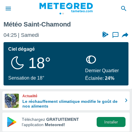
Météo Saint-Chamond
e
ntialité
04:25
Samedi
...
enu de
o.com
Ciel dégagé
o.com) a
18°
aré par
onnels
Dernier Quartier
arantir
Sensation de 18°
Éclairée:
24%
té des
ions
. Vous
Actualité
accéder
Le réchauffement climatique modifie le goût de
e en
nos aliments
 les
Téléchargez
GRATUITEMENT
s :
Installer
l’application
Meteored!
r les