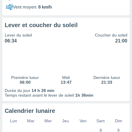
ires
ons le
Vent moyen:
8 km/h
ent des
es
 :
Lever et coucher du soleil
et/ou
Lever du soleil
Coucher du soleil
 à des
06:34
21:00
ions sur
eil,
des
limitées
nner la
, créer
Première lueur
Midi
Dernière lueur
ils pour
06:00
13:47
21:33
ité
Durée du jour
14 h 26 min
lisée,
Temps restant avant le lever de soleil
1h 36min
des
our
nner des
Calendrier lunaire
és
lisées,
Lun
Mar
Mer
Jeu
Ven
Sam
Dim
s profils
8
9
enus