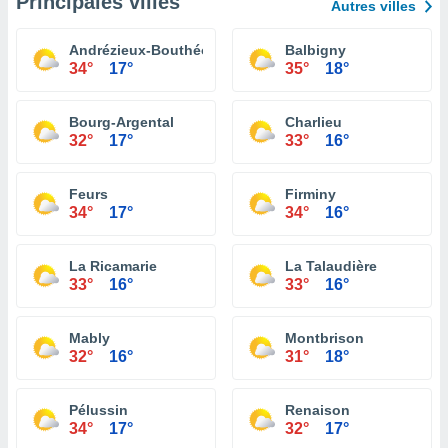
Principales villes
Autres villes
Andrézieux-Bouthéon
Balbigny
34°
17°
35°
18°
Bourg-Argental
Charlieu
32°
17°
33°
16°
Feurs
Firminy
34°
17°
34°
16°
La Ricamarie
La Talaudière
33°
16°
33°
16°
Mably
Montbrison
32°
16°
31°
18°
Pélussin
Renaison
34°
17°
32°
17°