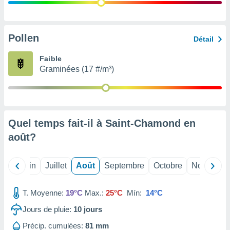
nées
lles sur
d'un
égitime,
Pollen
Détail
vous
vous
Faible
 Pour ce
Graminées (17 #/m³)
ous
etirer
ement
 opposer
Quel temps fait-il à Saint-Chamond en
ement
nées à
août
?
ment en
 sur «
res
» ou
Mai
Juin
Juillet
Août
Septembre
Octobre
Novembre
e
que de
kies
T. Moyenne:
19°C
Max.:
25°C
Mín:
14°C
ite web.
Jours de pluie:
10
jours
t nos
Précip. cumulées:
81 mm