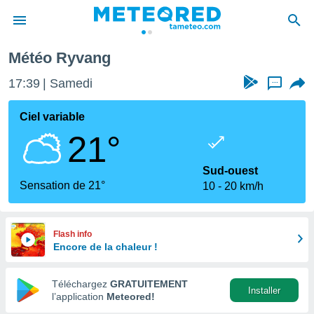
Météo Ryvang
e
ntialité
17:39
Samedi
...
enu de
o.com
Ciel variable
o.com) a
21°
aré par
onnels
Sud-ouest
arantir
Sensation de 21°
10
20 km/h
té des
ions
. Vous
accéder
Flash info
e en
Encore de la chaleur !
 les
Téléchargez
GRATUITEMENT
s :
Installer
l’application
Meteored!
r les