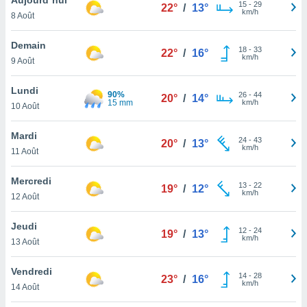
n «
15
-
29
22°
/
13°
km/h
8 Août
 et
r »,
cédez au
Demain
18
-
33
22°
/
16°
 et vous
km/h
9 Août
z
ation de
Lundi
90%
26
-
44
20°
/
14°
15 mm
km/h
10 Août
qu'ils
 nous ou
aires,
Mardi
24
-
43
20°
/
13°
km/h
11 Août
nt de
t
Mercredi
13
-
22
er le
19°
/
12°
km/h
12 Août
ement
te, ainsi
Jeudi
12
-
24
19°
/
13°
km/h
per un
13 Août
écifique
us
Vendredi
14
-
28
de la
23°
/
16°
km/h
14 Août
 et du