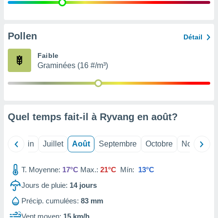
nées
lles sur
d'un
égitime,
Pollen
Détail
vous
vous
Faible
 Pour ce
Graminées (16 #/m³)
ous
etirer
ement
 opposer
Quel temps fait-il à Ryvang en
août
?
ement
nées à
ment en
Mai
Juin
Juillet
Août
Septembre
Octobre
Novembre
 sur «
res
» ou
e
T. Moyenne:
17°C
Max.:
21°C
Mín:
13°C
que de
kies
Jours de pluie:
14
jours
ite web.
Précip. cumulées:
83 mm
t nos
Vent moyen:
15 km/h