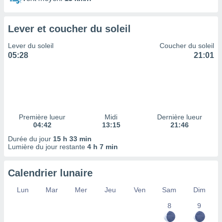
ires
ons le
ent des
Lever et coucher du soleil
es
 :
Lever du soleil
Coucher du soleil
et/ou
05:28
21:01
 à des
ions sur
eil,
des
limitées
Première lueur
Midi
Dernière lueur
nner la
04:42
13:15
21:46
, créer
ils pour
Durée du jour
15 h 33 min
ité
Lumière du jour restante
4 h 7 min
lisée,
des
Calendrier lunaire
our
nner des
Lun
Mar
Mer
Jeu
Ven
Sam
Dim
és
lisées,
8
9
s profils
enus