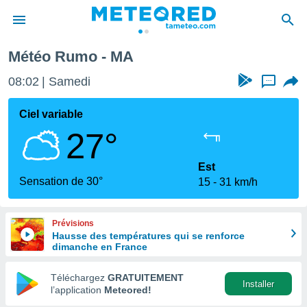
Météo Rumo - MA
e
ntialité
08:02
Samedi
...
enu de
o.com
Ciel variable
o.com) a
27°
aré par
onnels
Est
arantir
Sensation de 30°
15
31 km/h
té des
ions
. Vous
Prévisions
accéder
Hausse des températures qui se renforce
e en
dimanche en France
 les
Téléchargez
GRATUITEMENT
s :
Installer
l’application
Meteored!
r les