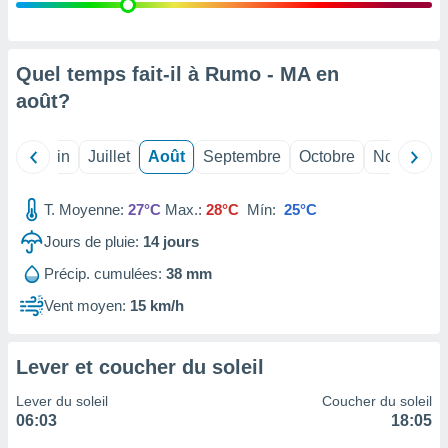
nées
lles sur
d'un
égitime,
Quel temps fait-il à Rumo - MA en
vous
août
?
vous
 Pour ce
ous
Mai
Juin
Juillet
Août
Septembre
Octobre
Novembre
etirer
ement
T. Moyenne:
27°C
Max.:
28°C
Mín:
25°C
 opposer
ement
Jours de pluie:
14
jours
nées à
Précip. cumulées:
38 mm
ment en
 sur «
Vent moyen:
15 km/h
res
» ou
e
que de
Lever et coucher du soleil
kies
ite web.
Lever du soleil
Coucher du soleil
06:03
18:05
t nos