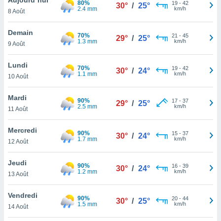
80%
n «
19
-
42
30°
/
25°
2.4 mm
km/h
8 Août
 et
r »,
cédez au
Demain
70%
21
-
45
29°
/
25°
 et vous
1.3 mm
km/h
9 Août
z
ation de
Lundi
70%
19
-
42
30°
/
24°
1.1 mm
km/h
10 Août
qu'ils
 nous ou
aires,
Mardi
90%
17
-
37
29°
/
25°
2.5 mm
km/h
11 Août
nt de
t
Mercredi
90%
15
-
37
er le
30°
/
24°
1.7 mm
km/h
12 Août
ement
te, ainsi
Jeudi
90%
16
-
39
30°
/
24°
1.2 mm
km/h
per un
13 Août
écifique
us
Vendredi
90%
20
-
44
de la
30°
/
25°
1.5 mm
km/h
14 Août
 et du