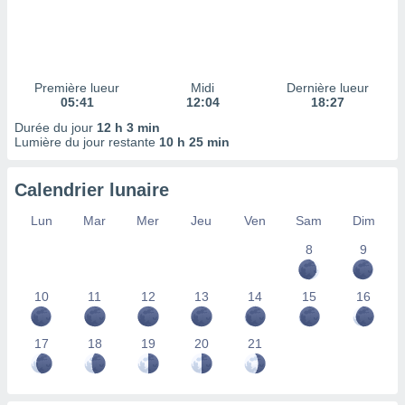
ires
ons le
ent des
es
 :
Première lueur
Midi
Dernière lueur
et/ou
05:41
12:04
18:27
 à des
Durée du jour
12 h 3 min
ions sur
Lumière du jour restante
10 h 25 min
eil,
des
limitées
Calendrier lunaire
nner la
Lun
Mar
Mer
Jeu
Ven
Sam
Dim
, créer
ils pour
8
9
ité
lisée,
10
11
12
13
14
15
16
des
our
nner des
17
18
19
20
21
és
lisées,
s profils
enus