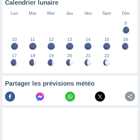
Calendrier lunaire
lisés,
des
Lun
Mar
Mer
Jeu
Ven
Sam
Dim
our
9
nner des
s
lisés,
10
11
12
13
14
15
16
la
ance des
s,
17
18
19
20
21
22
la
ance des
s,
dre les
Partager les prévisions météo
par le
ques ou
inaisons
ées
nt de
tes
,
er et
r les