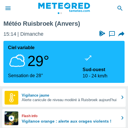
Ruisbroek
Météo Ruisbroek (Anvers)
e
ntialité
15:14
Dimanche
...
enu de
o.com
Ciel variable
o.com) a
29°
aré par
onnels
Sud-ouest
arantir
Sensation de 28°
10
24 km/h
té des
ions
. Vous
accéder
Vigilance jaune
e en
Alerte canicule de niveau modéré à Ruisbroek aujourd’hui
 les
s :
Flash info
Vigilance orange : alerte aux orages violents !
r les