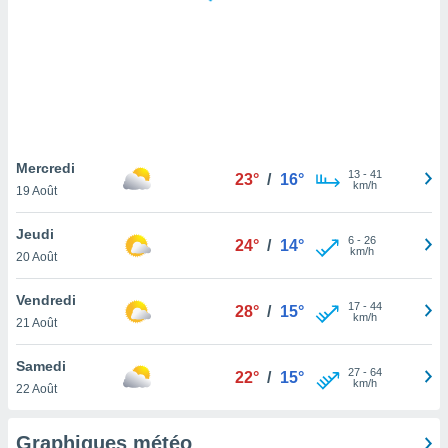
logies
e
s
tez pas
ation de
, vous
z à
à notre
Mercredi
13
-
41
23°
/
16°
km/h
19 Août
.com.
 cas,
Jeudi
6
-
26
us
24°
/
14°
km/h
20 Août
ns que
s
Vendredi
17
-
44
28°
/
15°
ires
km/h
21 Août
urer la
on sur le
Samedi
27
-
64
 seront
22°
/
15°
km/h
22 Août
, et que
ies ne
as
Graphiques météo