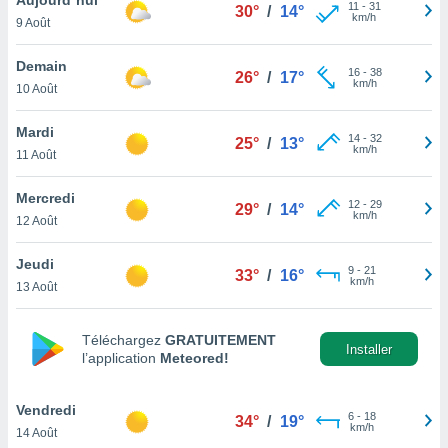
n «
11
-
31
30°
/
14°
km/h
9 Août
 et
r »,
cédez au
Demain
16
-
38
26°
/
17°
 et vous
km/h
10 Août
z
ation de
Mardi
14
-
32
25°
/
13°
km/h
11 Août
qu'ils
 nous ou
aires,
Mercredi
12
-
29
29°
/
14°
km/h
12 Août
nt de
t
Jeudi
9
-
21
er le
33°
/
16°
km/h
13 Août
ement
te, ainsi
Téléchargez
GRATUITEMENT
per un
Installer
l’application
Meteored!
écifique
us
de la
Vendredi
6
-
18
34°
/
19°
 et du
km/h
14 Août