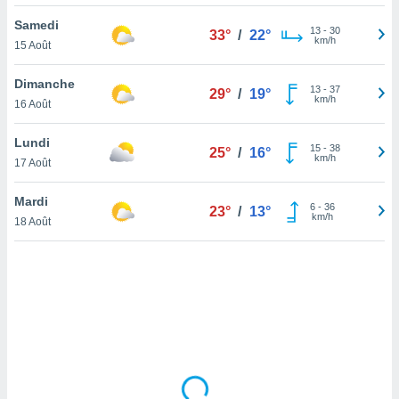
lisé en
Samedi
 de
13
-
30
33°
/
22°
km/h
15 Août
. Vous
rouver
Dimanche
13
-
37
29°
/
19°
ations
km/h
16 Août
re
que de
Lundi
kies
15
-
38
25°
/
16°
km/h
17 Août
r votre
ement à
ment en
Mardi
6
-
36
23°
/
13°
sur le
km/h
18 Août
res des
kies
le au
page de
te web.
MENT,
 les