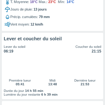
ires
T. Moyenne:
18°C
Max.:
23°C
Mín:
14°C
ons le
Jours de pluie:
13
jours
ent des
es
Précip. cumulées:
79 mm
 :
Vent moyen:
12 km/h
et/ou
 à des
ions sur
eil,
Lever et coucher du soleil
des
Lever du soleil
Coucher du soleil
limitées
06:19
21:15
nner la
, créer
ils pour
ité
lisée,
des
Première lueur
Midi
Dernière lueur
our
05:41
13:48
21:53
nner des
Durée du jour
14 h 55 min
és
Lumière du jour restante
6 h 39 min
lisées,
s profils
enus