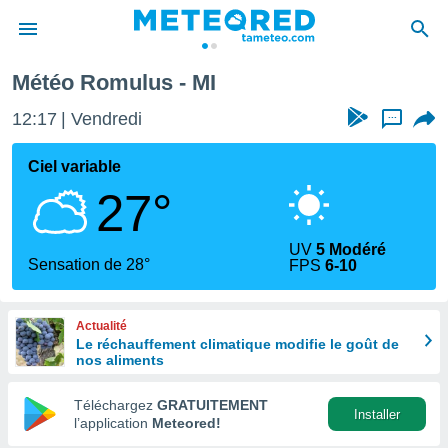
Météo Romulus - MI
e
ntialité
12:17
Vendredi
...
enu de
o.com
Ciel variable
o.com) a
27°
aré par
onnels
UV
5 Modéré
arantir
Sensation de 28°
FPS
6-10
té des
ions
. Vous
Actualité
accéder
Le réchauffement climatique modifie le goût de
e en
nos aliments
 les
Téléchargez
GRATUITEMENT
s :
Installer
l’application
Meteored!
r les