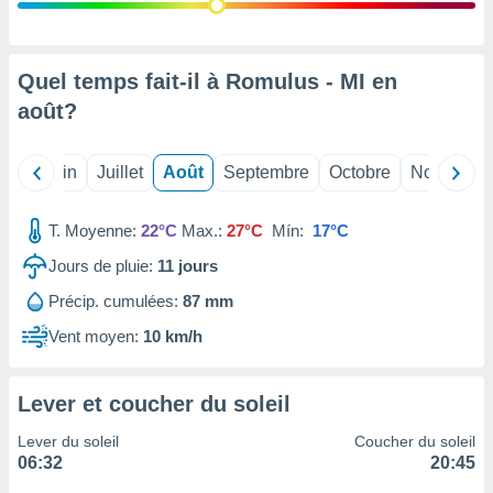
nées
lles sur
d'un
égitime,
Quel temps fait-il à Romulus - MI en
vous
août
?
vous
 Pour ce
ous
Mai
Juin
Juillet
Août
Septembre
Octobre
Novembre
etirer
ement
T. Moyenne:
22°C
Max.:
27°C
Mín:
17°C
 opposer
ement
Jours de pluie:
11
jours
nées à
Précip. cumulées:
87 mm
ment en
 sur «
Vent moyen:
10 km/h
res
» ou
e
que de
Lever et coucher du soleil
kies
ite web.
Lever du soleil
Coucher du soleil
06:32
20:45
t nos