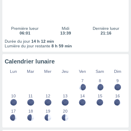
ires
ons le
ent des
es
 :
Première lueur
Midi
Dernière lueur
et/ou
06:01
13:39
21:16
 à des
Durée du jour
14 h 12 min
ions sur
Lumière du jour restante
8 h 59 min
eil,
des
limitées
Calendrier lunaire
nner la
Lun
Mar
Mer
Jeu
Ven
Sam
Dim
, créer
ils pour
7
8
9
ité
lisée,
10
11
12
13
14
15
16
des
our
nner des
17
18
19
20
és
lisées,
s profils
enus