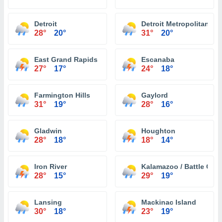
Detroit
Detroit Metropolitan Wa
28°
20°
31°
20°
East Grand Rapids
Escanaba
27°
17°
24°
18°
Farmington Hills
Gaylord
31°
19°
28°
16°
Gladwin
Houghton
28°
18°
18°
14°
Iron River
Kalamazoo / Battle Creek
28°
15°
29°
19°
Lansing
Mackinac Island
30°
18°
23°
19°