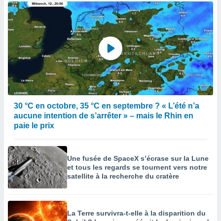
30 °C en octobre, 35 °C en septembre ? « L’été n’a
aucune intention de s’arrêter » – mais le Rhin en
paie le prix
Une fusée de SpaceX s’écrase sur la Lune
et tous les regards se tournent vers notre
satellite à la recherche du cratère
La Terre survivra-t-elle à la disparition du