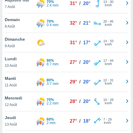
70%
n «
13
-
30
31°
/
20°
2.4 mm
km/h
7 Août
 et
r »,
cédez au
Demain
70%
20
-
45
32°
/
21°
 et vous
0.4 mm
km/h
8 Août
z
ation de
Dimanche
14
-
33
31°
/
17°
km/h
9 Août
qu'ils
 nous ou
aires,
Lundi
90%
17
-
44
27°
/
20°
8.7 mm
km/h
10 Août
nt de
t
Mardi
80%
12
-
31
er le
29°
/
20°
3.7 mm
km/h
11 Août
ement
te, ainsi
Mercredi
70%
10
-
28
28°
/
20°
2.2 mm
km/h
per un
12 Août
écifique
us
Jeudi
60%
7
-
29
de la
27°
/
18°
2 mm
km/h
13 Août
 et du