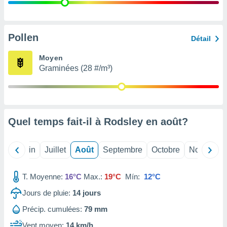
nées
lles sur
d'un
égitime,
Pollen
Détail
vous
vous
Moyen
 Pour ce
Graminées (28 #/m³)
ous
etirer
ement
 opposer
Quel temps fait-il à Rodsley en
août
?
ement
nées à
ment en
Mai
Juin
Juillet
Août
Septembre
Octobre
Novembre
 sur «
res
» ou
e
T. Moyenne:
16°C
Max.:
19°C
Mín:
12°C
que de
kies
Jours de pluie:
14
jours
ite web.
Précip. cumulées:
79 mm
t nos
Vent moyen:
14 km/h