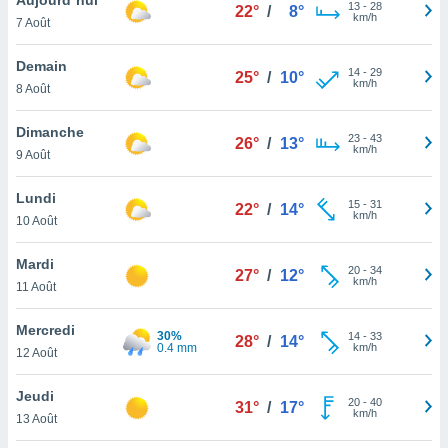
n «
13
-
28
22°
/
8°
km/h
7 Août
 et
r »,
cédez au
Demain
14
-
29
25°
/
10°
 et vous
km/h
8 Août
z
ation de
Dimanche
23
-
43
26°
/
13°
km/h
9 Août
qu'ils
 nous ou
aires,
Lundi
15
-
31
22°
/
14°
km/h
10 Août
nt de
t
Mardi
20
-
34
er le
27°
/
12°
km/h
11 Août
ement
te, ainsi
Mercredi
30%
14
-
33
28°
/
14°
0.4 mm
km/h
per un
12 Août
écifique
us
Jeudi
20
-
40
de la
31°
/
17°
km/h
13 Août
 et du