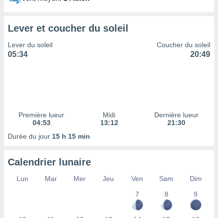
ires
ons le
ent des
Lever et coucher du soleil
es
 :
Lever du soleil
Coucher du soleil
et/ou
05:34
20:49
 à des
ions sur
eil,
des
limitées
Première lueur
Midi
Dernière lueur
nner la
04:53
13:12
21:30
, créer
ils pour
Durée du jour
15 h 15 min
ité
lisée,
Calendrier lunaire
des
our
Lun
Mar
Mer
Jeu
Ven
Sam
Dim
nner des
és
7
8
9
lisées,
s profils
enus