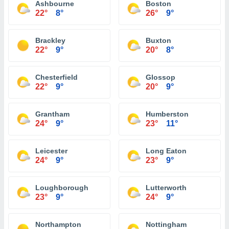
Ashbourne
Boston
22°
8°
26°
9°
Brackley
Buxton
22°
9°
20°
8°
Chesterfield
Glossop
22°
9°
20°
9°
Grantham
Humberston
24°
9°
23°
11°
Leicester
Long Eaton
24°
9°
23°
9°
Loughborough
Lutterworth
23°
9°
24°
9°
Northampton
Nottingham