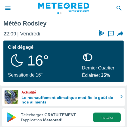
Météo Rodsley
e
ntialité
22:09
Vendredi
...
enu de
o.com
Ciel dégagé
o.com) a
16°
aré par
onnels
Dernier Quartier
arantir
Sensation de 16°
Éclairée:
35%
té des
ions
. Vous
Actualité
accéder
Le réchauffement climatique modifie le goût de
e en
nos aliments
 les
Téléchargez
GRATUITEMENT
s :
Installer
l’application
Meteored!
r les