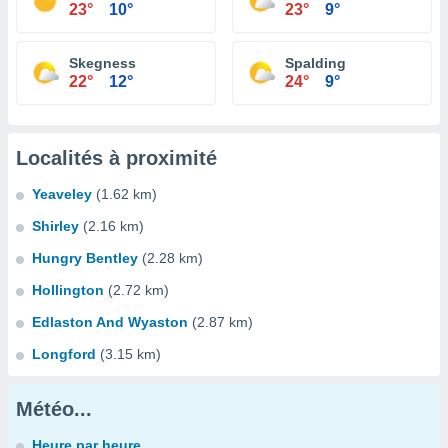
23°
10°
23°
9°
Skegness
Spalding
22°
12°
24°
9°
Localités à proximité
Yeaveley
(1.62 km)
Shirley
(2.16 km)
Hungry Bentley
(2.28 km)
Hollington
(2.72 km)
Edlaston And Wyaston
(2.87 km)
Longford
(3.15 km)
Météo...
Heure par heure